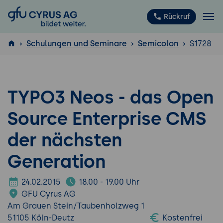
GFU Cyrus AG
Rückruf
Schulungen und Seminare
Semicolon
S1728
ISTQB
®
TYPO3 Neos - das Open
Source Enterprise CMS
der nächsten
Generation
24.02.2015
18.00 - 19.00 Uhr
GFU Cyrus AG
Am Grauen Stein/Taubenholzweg 1
51105 Köln-Deutz
Kostenfrei