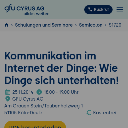
GFU Cyrus AG
Rückruf
Schulungen und Seminare
Semicolon
S1720
ISTQB
®
Kommunikation im
Internet der Dinge: Wie
Dinge sich unterhalten!
25.11.2014
18.00 - 19.00 Uhr
GFU Cyrus AG
Am Grauen Stein/Taubenholzweg 1
51105 Köln-Deutz
Kostenfrei
PDF herunterladen