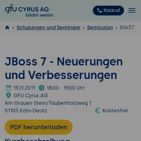
GFU Cyrus AG
Rückruf
Schulungen und Seminare
Semicolon
S1437
ISTQB
®
JBoss 7 - Neuerungen
und Verbesserungen
15.11.2011
18.00 - 19.00 Uhr
GFU Cyrus AG
Am Grauen Stein/Taubenholzweg 1
51105 Köln-Deutz
Kostenfrei
PDF herunterladen