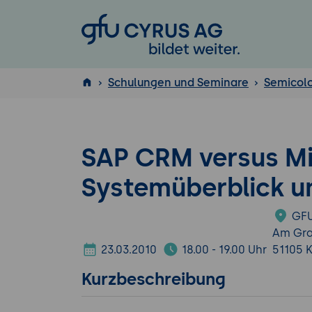
GFU Cyrus AG
Schulungen und Seminare
Semicol
ISTQB
®
SAP CRM versus Mi
Systemüberblick u
GFU
Am Gra
23.03.2010
18.00 - 19.00 Uhr
51105 
Kurzbeschreibung