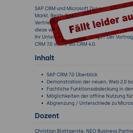
SAP CRM und Microsoft Dynamics CRM sin
Markt. Beide Systeme bieten Ihnen umfang
Vertriebs- und Marketingprozesse. Sie unt
diese wieder auf Ihre Kernaufgaben konze
Ihr Unternehmen das richtige? Der Vortrag
CRM 7.0 sowie MS CRM 4.0.
Inhalt
SAP CRM 7.0 Überblick
Demonstration der neuen, Web 2.0 b
Fachliche Funktionsabdeckung in den
Möglichkeiten der offline Nutzung fü
Abgrenzung / Unterschiede zu Micro
Dozent
Christian Blattgerste, NEO Business Part