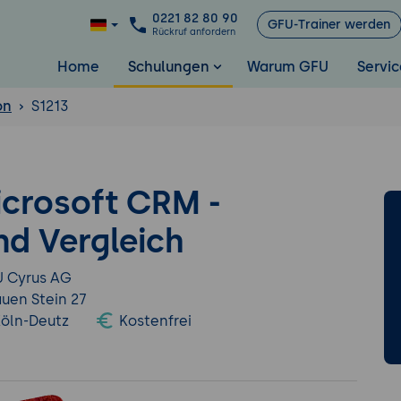
0221 82 80 90
GFU-Trainer werden
Rückruf anfordern
Home
Schulungen
Warum GFU
Servic
on
S1213
crosoft CRM -
nd Vergleich
 Cyrus AG
uen Stein 27
Köln-Deutz
Kostenfrei