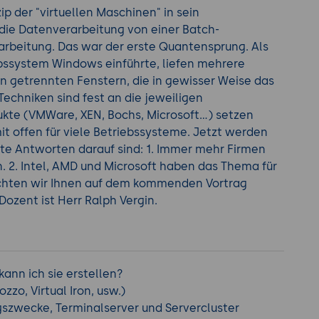
ip der "virtuellen Maschinen" in sein
 die Datenverarbeitung von einer Batch-
rarbeitung. Das war der erste Quantensprung. Als
ebssystem Windows einführte, liefen mehrere
in getrennten Fenstern, die in gewisser Weise das
Techniken sind fest an die jeweiligen
kte (VMWare, XEN, Bochs, Microsoft...) setzen
it offen für viele Betriebssysteme. Jetzt werden
ekte Antworten darauf sind: 1. Immer mehr Firmen
n. 2. Intel, AMD und Microsoft haben das Thema für
chten wir Ihnen auf dem kommenden Vortrag
Dozent ist Herr Ralph Vergin.
ann ich sie erstellen?
zzo, Virtual Iron, usw.)
szwecke, Terminalserver und Servercluster