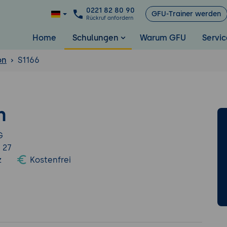
0221 82 80 90
GFU-Trainer werden
Rückruf anfordern
Home
Schulungen
Warum GFU
Servic
on
S1166
n
G
 27
z
Kostenfrei