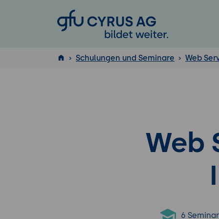
GFU Cyrus AG
Schulungen und Seminare
Web Serv
ISTQB
®
Web S
6 Semina