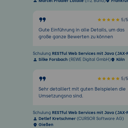
Marcel Pradier Latalle
(ITZ Bund)
Frankfu
5/
Gute Einführung in alle Details, um das
große ganze Bewerten zu können
Schulung
RESTful Web Services mit Java (JAX-
Silke Forsbach
(REWE Digital GmbH)
Köln
5/
Sehr detailiert mit guten Beispielen die
Umsetzungsna sind.
Schulung
RESTful Web Services mit Java (JAX-
Detlef Kretschmer
(CURSOR Software AG)
Gießen