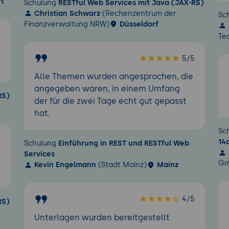
rt
Schulung
RESTful Web Services mit Java (JAX-RS)
Christian Schwarz
(Rechenzentrum der
Sc
Finanzverwaltung NRW)
Düsseldorf
5
Te
5/5
Alle Themen wurden angesprochen, die
angegeben waren, in einem Umfang
RS)
der für die zwei Tage echt gut gepasst
hat.
Sc
5
14
Schulung
Einführung in REST und RESTful Web
Services
Gm
Kevin Engelmann
(Stadt Mainz)
Mainz
4/5
RS)
Unterlagen wurden bereitgestellt