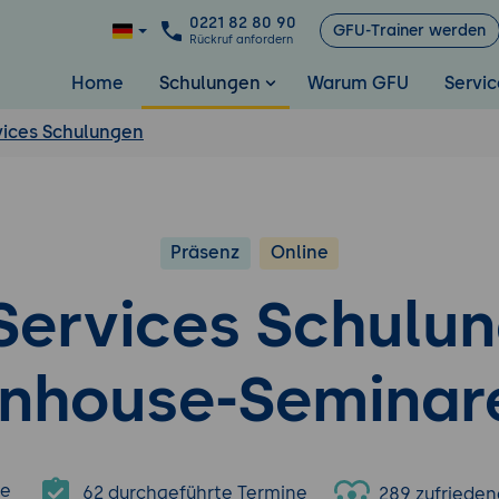
0221 82 80 90
GFU-Trainer werden
Rückruf anfordern
Home
Schulungen
Warum GFU
Servic
ices Schulungen
Präsenz
Online
ervices Schulu
Inhouse-Seminar
re
62 durchgeführte Termine
289 zufriede