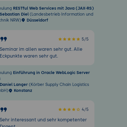
hulung
RESTful Web Services mit Java (JAX-RS)
Sebastian Diel
(Landesbetrieb Information und
chnik NRW)
Düsseldorf
5/5
Seminar im allen waren sehr gut. Alle
Eckpunkte waren sehr gut.
hulung
Einführung in Oracle WebLogic Server
c
Daniel Langer
(Körber Supply Chain Logistics
bH)
Konstanz
4/5
Sehr interessant und sehr kompetenter
Dozent.