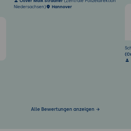
Oliver Maik Stradner
(Zentrale Polizeidirektion
Niedersachsen)
Hannover
5
Sc
(C
Alle Bewertungen anzeigen