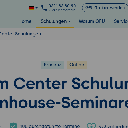
0221 82 80 90
GFU-Trainer werden
Rückruf anfordern
Home
Schulungen
Warum GFU
Servic
Center Schulungen
Präsenz
Online
m Center Schulu
Inhouse-Seminar
e
100 durchgeführte Termine
373 zufriede