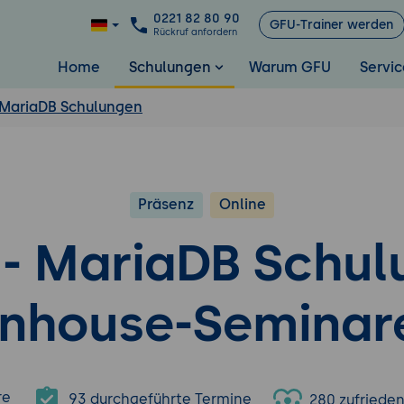
0221 82 80 90
GFU-Trainer werden
Rückruf anfordern
Home
Schulungen
Warum GFU
Servic
 MariaDB Schulungen
Präsenz
Online
- MariaDB Schul
Inhouse-Seminar
re
93 durchgeführte Termine
280 zufriede