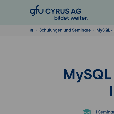
GFU Cyrus AG
Schulungen und Seminare
MySQL -
ISTQB
®
MySQL 
11 Semina