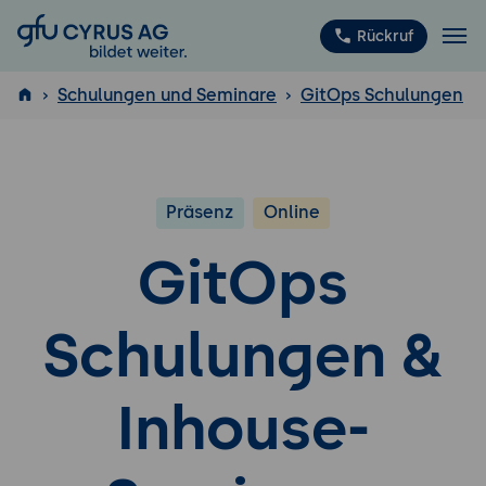
GFU Cyrus AG
Rückruf
Schulungen und Seminare
GitOps Schulungen
ISTQB
®
Präsenz
Online
GitOps
Schulungen &
Inhouse-