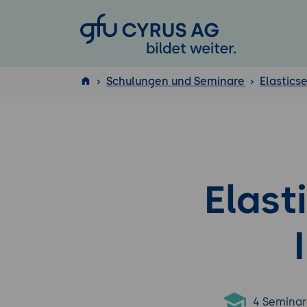
GFU Cyrus AG
Schulungen und Seminare
Elastics
ISTQB
®
Elast
4 Seminar