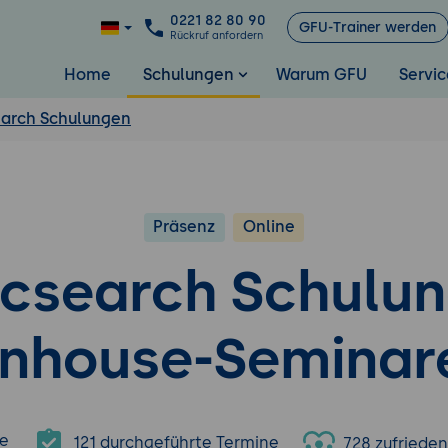
0221 82 80 90
GFU-Trainer werden
Rückruf anfordern
Home
Schulungen
Warum GFU
Servic
earch Schulungen
Präsenz
Online
icsearch Schulu
Inhouse-Seminar
e
121 durchgeführte Termine
728 zufriede