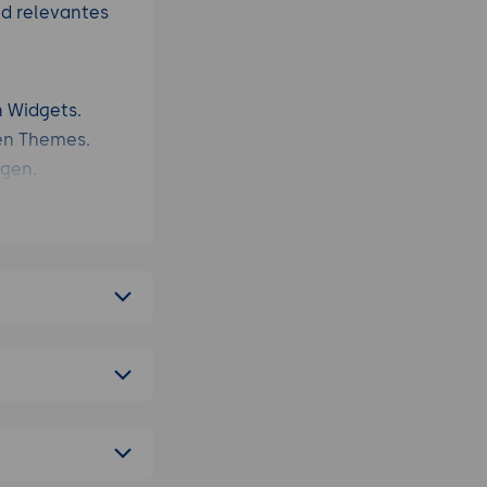
nd relevantes
n Widgets.
en Themes.
agen.
.
ick wechseln.
obal
er Custom Post