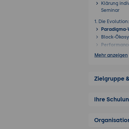
Klärung indi
Seminar
1. Die Evolution
Paradigma-
Block-Ökosy
Performance
Mehr anzeigen
2. Der Site-Edit
Navigation &
Visual Editin
Zielgruppe 
Style-Variat
3. Struktur-El
Hierarchie:
V
Ihre Schulu
Template Pa
synchronisie
Organisatio
Custom Tem
Types.