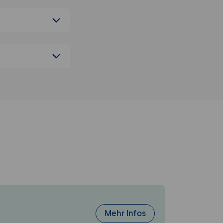
t-Breiten.
t.
tur.
ente.
definieren.
pen festlegen.
uell gestalten.
Mehr Infos