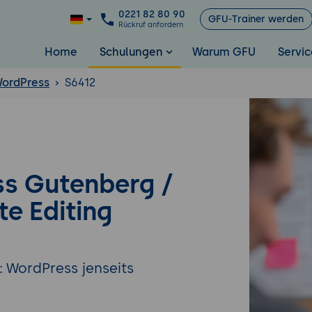
0221 82 80 90
GFU-Trainer werden
Rückruf anfordern
Home
Schulungen
Warum GFU
Servic
ordPress
S6412
s Gutenberg /
ite Editing
 WordPress jenseits