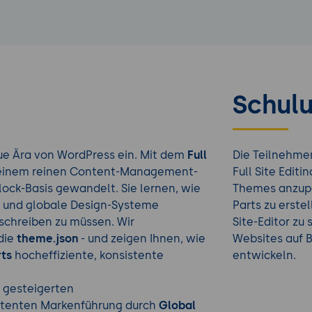
Schulu
neue Ära von WordPress ein. Mit dem
Full
Die Teilnehme
 einem reinen Content-Management-
Full Site Editi
lock-Basis gewandelt. Sie lernen, wie
Themes anzupa
er und globale Design-Systeme
Parts zu erste
schreiben zu müssen. Wir
Site-Editor z
die
theme.json
- und zeigen Ihnen, wie
Websites auf 
ts
hocheffiziente, konsistente
entwickeln.
 gesteigerten
istenten Markenführung durch
Global