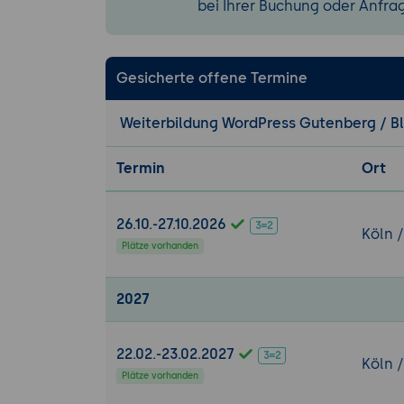
Post-Templa
bei Ihrer Buchung oder Anfra
Filter & Sort
8. Workflow-Op
Gesicherte offene Termine
Locking-Me
verhindern.
Weiterbildung WordPress Gutenberg / Bloc
Block-Manag
Backup & Ex
Termin
Ort
9. Praxis-Simul
Workshop:
U
26.10.-27.10.2026
Köln 
Theme.json-
Plätze vorhanden
Konfiguratio
Pattern-Cha
2027
wiederverwe
Launch-Che
22.02.-23.02.2027
Köln 
Plätze vorhanden