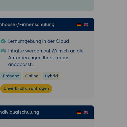
eren.
Inhouse-/Firmenschulung
n zu
en.
Lernumgebung in der Cloud
wenden.
Inhalte werden auf Wunsch an die
Anforderungen Ihres Teams
angepasst.
k-Template.
N-
Präsenz
Online
Hybrid
Unverbindlich anfragen
ck-Themes.
Individualschulung