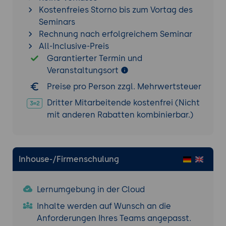
eine einfache Headless-Anwendung, bei
Kostenfreies Storno bis zum Vortag des
der WordPress als CMS fungiert und React
Seminars
als Frontend verwendet wird.
Rechnung nach erfolgreichem Seminar
Projektbeschreibung: Entwicklung einer
All-Inclusive-Preis
Blog-Anwendung mit React als
Garantierter Termin und
Frontend und WordPress als Backend.
Veranstaltungsort
Die Inhalte (Posts, Kategorien,
Preise pro Person zzgl. Mehrwertsteuer
Autoren) werden über die REST API
abgerufen.
Dritter Mitarbeitende kostenfrei (Nicht
mit anderen Rabatten kombinierbar.)
Tools:
WordPress REST API
,
React
,
Axios
oder
Fetch API
.
Ergebnisse: Die Teilnehmer haben eine
funktionsfähige Headless-WordPress-
Inhouse-/Firmenschulung
Anwendung erstellt, die Daten aus
WordPress dynamisch lädt und
Lernumgebung in der Cloud
darstellt.
Inhalte werden auf Wunsch an die
Skalierbarkeit und Performance von Headless
Anforderungen Ihres Teams angepasst.
WordPress