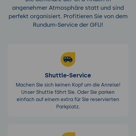
Authentifizierung implementiert und
angenehmer Atmosphäre statt und sind
verstehen, wie man sichere Zugriffe in
perfekt organisiert. Profitieren Sie von dem
Headless WordPress-Anwendungen
realisiert.
Rundum-Service der GFU!
Deployment und Skalierung von Headless
WordPress-Anwendungen
Deployment von WordPress und dem
Frontend: Best Practices für das
Deployment
von WordPress (z.B. auf
DigitalOcean
,
AWS
oder
Heroku
) und des
Shuttle-Service
Frontends (z.B. auf
Netlify
oder
Vercel
).
Machen Sie sich keinen Kopf um die Anreise!
Continuous Integration/Continuous
Unser Shuttle fährt Sie. Oder Sie parken
Deployment (CI/CD): Wie man
CI/CD-
einfach auf einem extra für Sie reservierten
Pipelines
für das Backend und das
Parkplatz.
Frontend einrichtet, um automatisierte
Deployments und Tests durchzuführen.
Skalierung des Headless WordPress-
Stacks: Verwendung von
Load Balancern
,