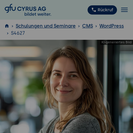
GFU Cyrus AG
Rückruf
Schulungen und Seminare
CMS
WordPress
S4627
ISTQB
®