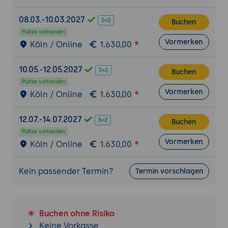
Frontend-Technologien
wie
React
,
Vue.js
08.03.-10.03.2027
Buchen
und
Next.js
zur Erstellung von
Plätze vorhanden
dynamischen, benutzerfreundlichen
Vormerken
Köln / Online
1.630,00
Interfaces für Headless WordPress.
Kommunikation mit der WordPress REST
10.05.-12.05.2027
Buchen
API: Verwendung von
Axios
oder
Fetch
in
Plätze vorhanden
React und Vue.js, um Daten aus dem
Vormerken
Köln / Online
1.630,00
WordPress-Backend zu laden und im
Frontend darzustellen.
12.07.-14.07.2027
Buchen
Gestaltung eines flexiblen Frontends: Wie
Plätze vorhanden
man ein separates, responsives und
Vormerken
Köln / Online
1.630,00
performantes Frontend erstellt, das
Inhalte von WordPress dynamisch lädt und
Kein passender Termin?
Termin vorschlagen
darstellt.
Praxisübung 1: Entwicklung einer Headless-
WordPress-Anwendung
Buchen ohne Risiko
Ziel der Übung: Die Teilnehmer erstellen
Keine Vorkasse