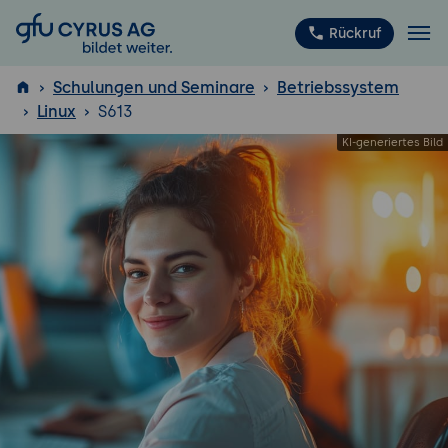
GFU Cyrus AG
Rückruf
Schulungen und Seminare
Betriebssystem
Linux
S613
ISTQB
®