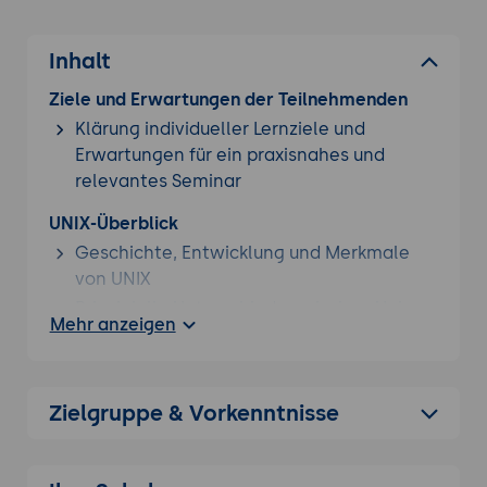
Inhalt
Ziele und Erwartungen der Teilnehmenden
Klärung individueller Lernziele und
Erwartungen für ein praxisnahes und
relevantes Seminar
UNIX-Überblick
Geschichte, Entwicklung und Merkmale
von UNIX
Prinzipielle Unterschiede zwischen Unix
Mehr anzeigen
und Windows
OpenBSD
FreeBSD
Zielgruppe & Vorkenntnisse
An- und Abmelden an UNIX-Systemen
Grafische Desktop Umgebungen