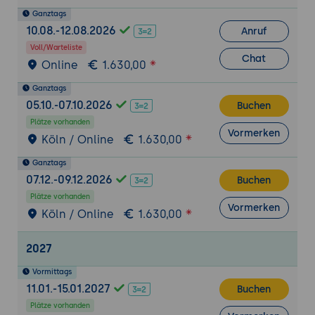
Elementare Mechanismen: Wildcards,
Ganztags
Quoting, Ausgabeumlenkung, Pipes
10.08.-12.08.2026
Anruf
Variablen, Kommandosubstitution,
Voll/Warteliste
Initialisierungsdateien u.v.m.
Chat
Online
1.630,00
Standard-UNIX-Tools
Ganztags
Einsatz von Filtern
05.10.-07.10.2026
Buchen
Elementare Filter: grep, sort, cut, diff
Plätze vorhanden
Vormerken
Suchen nach Dateien mit find
Köln / Online
1.630,00
Prozeßprioritäten
Ganztags
07.12.-09.12.2026
Buchen
Plätze vorhanden
Vormerken
Köln / Online
1.630,00
2027
Vormittags
11.01.-15.01.2027
Buchen
Plätze vorhanden