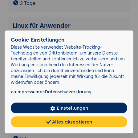
2 Tage
Linux für Anwender
3 Tage
Cookie-Einstellungen
Diese Website verwendet Website-Tracking-
Technologien von Drittanbietern, um unsere Dienste
Linux-Technologieüberblick für
bereitzustellen und kontinuierlich zu verbessern und um
Führungskräfte
Werbung entsprechend den Interessen der Nutzer
anzuzeigen. Ich bin damit einverstanden und kann
1 Tag
meine Einwilligung jederzeit mit Wirkung für die Zukunft
widerrufen oder ändern.
Impressum
Datenschutzerklärung
Linux für IoT und Embedded Systems
2 Tage
Einstellungen
Alles akzeptieren
Chat
KI-
Virtualisierung unter Linux
FAQ
Teilen
Cookies
frei
Berater