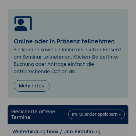
Verwaltung von Dateien und
Verzeichnissen
Verwendung der Online-Hilfe
UNIX-Texteditoren
Online oder in Präsenz teilnehmen
Bedeutung von Texteditoren unter UNIX
vi (der UNIX-Standard-Editor)
Sie können sowohl Online als auch in Präsenz
am Seminar teilnehmen. Klicken Sie bei Ihrer
emacs (ein äußerst mächtiger Editor)
Buchung oder Anfrage einfach die
Zugriffs- und Eigentumsrechte
entsprechende Option an.
Interpretieren und Ändern von
Zugriffsrechten
Mehr Infos
Festlegen von Default-Rechten mit der
umask
Erweiterte Zugriffsrechte
Gesicherte offene
Im Kalender speichern
Termine
UNIX-Shells und ihre Mechanismen
Was sind Shell-Mechanismen?
Weiterbildung Linux / Unix Einführung