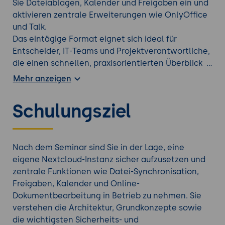
Sie Dateiablagen, Kalender und Freigaben ein und
aktivieren zentrale Erweiterungen wie OnlyOffice
und Talk.
Das eintägige Format eignet sich ideal für
Entscheider, IT-Teams und Projektverantwortliche,
die einen schnellen, praxisorientierten Überblick
über die Potenziale von Nextcloud gewinnen
Mehr anzeigen
möchten - sei es zur internen Nutzung oder als
DSGVO-konforme Cloud-Lösung für Kunden,
Schulungsziel
Partner oder Bildungsprojekte.
Dieses Seminar ist Bestandteil (1. Tag) der
Schulung
"Nextcloud: Selbstgehostete Cloud-
Nach dem Seminar sind Sie in der Lage, eine
Plattform für Zusammenarbeit"
eigene Nextcloud-Instanz sicher aufzusetzen und
zentrale Funktionen wie Datei-Synchronisation,
Finden Sie die richtige
Cloud-Technologien
Freigaben, Kalender und Online-
Weiterbildung
aus unserem Portfolio.
Dokumentbearbeitung in Betrieb zu nehmen. Sie
verstehen die Architektur, Grundkonzepte sowie
die wichtigsten Sicherheits- und