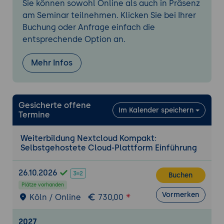
Sie können sowohl Online als auch in Präsenz
Kurze Einführung in das Admin-Interface
am Seminar teilnehmen. Klicken Sie bei Ihrer
Buchung oder Anfrage einfach die
entsprechende Option an.
Mehr Infos
Gesicherte offene
Im Kalender speichern
Termine
Weiterbildung Nextcloud Kompakt:
Selbstgehostete Cloud-Plattform Einführung
26.10.2026
Buchen
Plätze vorhanden
Vormerken
Köln / Online
730,00
2027