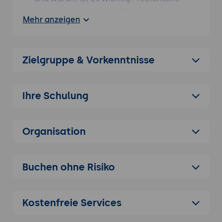
Entwicklung und Hauptmerkmale.
Mehr anzeigen
Anwendungsbereiche: Typische
Anwendungsbereiche und Szenarien, in
denen Foundation eingesetzt wird.
Zielgruppe & Vorkenntnisse
Grundlegende Konzepte und Installation
Foundation-Architektur: Überblick über die
Foundation-Komponenten und das Grid-
Ihre Schulung
System.
Installation und Einbindung: Verschiedene
Methoden zur Einbindung von Foundation
Organisation
in ein Projekt (CDN, Download, npm).
Erste Schritte: Einrichtung eines neuen
Buchen ohne Risiko
Projekts und grundlegende Konfiguration.
Das Grid-System
Einführung in das Grid-System: Aufbau und
Kostenfreie Services
Nutzung des flexiblen 12-Spalten-Layouts.