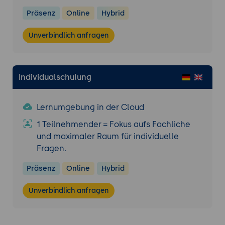
responsivem Design und interaktiven
Präsenz
Online
Hybrid
Elementen unter Verwendung von
Foundation.
Unverbindlich anfragen
Lösung:
Strukturierung und Entwicklung der
Webseite, Implementierung der erlernten
Konzepte und Techniken.
Individualschulung
Ergebnis:
Eine erweiterte Webseite, die
fortgeschrittene Foundation-
Komponenten, Utilities und Responsive-
Lernumgebung in der Cloud
Design-Techniken nutzt.
1 Teilnehmender = Fokus aufs Fachliche
und maximaler Raum für individuelle
Fragen.
Präsenz
Online
Hybrid
Unverbindlich anfragen