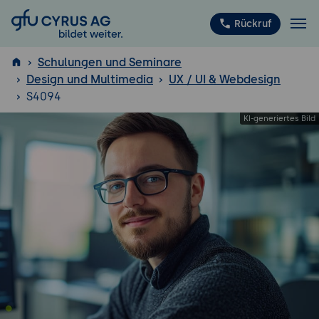
GFU Cyrus AG
Rückruf
Schulungen und Seminare
Design und Multimedia
UX / UI & Webdesign
S4094
ISTQB
®