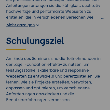
Anleitungen erlangen sie die Fähigkeit, qualitativ
hochwertige und performante Webseiten zu
erstellen, die in verschiedenen Bereichen wie
Unternehmenswebseiten, E-Commerce, und
Mehr anzeigen
Webanwendungen eingesetzt werden können.
Dies trägt zur Verbesserung der Webentwicklung
Schulungsziel
und zur Sicherstellung der Performance und
Skalierbarkeit von Webprojekten bei.
Foundation ist ein leistungsstarkes und flexibles
Frontend-Framework, das sich hervorragend für
Am Ende des Seminars sind die Teilnehmenden in
die Erstellung von responsiven und
der Lage, Foundation effektiv zu nutzen, um
benutzerfreundlichen Websites und
leistungsstarke, skalierbare und responsive
Webanwendungen eignet. Mit seinem
Webseiten zu entwickeln und bereitzustellen. Sie
umfassenden Set an vorgefertigten
lernen, wie sie Projekte erstellen, verwalten,
Komponenten, einem flexiblen Grid-System und
anpassen und optimieren, um verschiedene
einer hohen Anpassbarkeit ist Foundation eine
Anforderungen abzudecken und die
ausgezeichnete Wahl für Entwickler, die
Benutzererfahrung zu verbessern.
maßgeschneiderte und barrierefreie Weblösungen