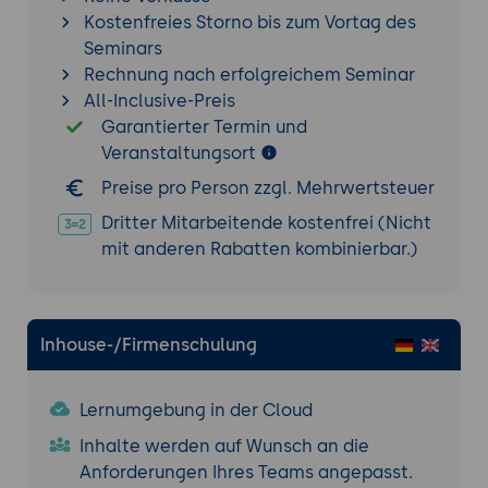
anpassbarer Layouts.
Kostenfreies Storno bis zum Vortag des
Seminars
Deployment und Optimierung
Rechnung nach erfolgreichem Seminar
Optimierung und Performance: Techniken
All-Inclusive-Preis
zur Optimierung der Performance von
Garantierter Termin und
Foundation-Webseiten.
Veranstaltungsort
Deployment-Strategien: Verschiedene
Preise pro Person zzgl. Mehrwertsteuer
Strategien zur Bereitstellung von
Foundation-Webseiten.
Dritter Mitarbeitende kostenfrei (Nicht
Fehlerbehebung und Best Practices:
mit anderen Rabatten kombinierbar.)
Identifizierung und Behebung häufiger
Probleme sowie Einführung in Best
Practices.
Inhouse-/Firmenschulung
Praktische Übung 2: Erstellung einer
erweiterten Webseite mit Foundation
Lernumgebung in der Cloud
Problemstellung:
Erstellen Sie eine
Inhalte werden auf Wunsch an die
erweiterte Webseite mit
Anforderungen Ihres Teams angepasst.
benutzerdefinierten Komponenten,