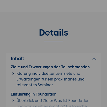
erstellen möchten. Die breite Unterstützung und
die aktive Community machen Foundation zu
einem verlässlichen Werkzeug für Entwickler aller
Erfahrungsstufen.
Details
Erfahren Sie mehr über unsere weiteren
UX / UI &
Webdesign Schulungen
.
Inhalt
Ziele und Erwartungen der Teilnehmenden
Klärung individueller Lernziele und
Erwartungen für ein praxisnahes und
relevantes Seminar
Einführung in Foundation
Überblick und Ziele: Was ist Foundation
und warum ist es wichtig? Historische