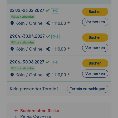
Foundation-Utilities und Erweiterungen
22.02.-23.02.2027
Utility-Klassen: Nutzung von Utility-
Buchen
Klassen zur schnellen Anpassung von
Plätze vorhanden
Vormerken
Köln / Online
1.110,00
Layouts und Komponenten.
Customization: Anpassung von Foundation
29.04.-30.04.2027
mit Sass und Variablen.
Buchen
Plätze vorhanden
Erweiterungen und Plugins: Einführung in
Vormerken
Köln / Online
1.110,00
die Nutzung von jQuery-Plugins und
anderen Erweiterungen mit Foundation.
29.06.-30.06.2027
Buchen
Responsive Design und Media Queries
Plätze vorhanden
Vormerken
Breakpoints: Verständnis und Nutzung von
Köln / Online
1.110,00
Breakpoints zur Erstellung responsiver
Designs.
Kein passender Termin?
Termin vorschlagen
Media Queries: Anpassung des Layouts mit
Media Queries und Custom Breakpoints.
Flexbox und Alignment: Nutzung von
Buchen ohne Risiko
Flexbox zur Erstellung flexibler und
Keine Vorkasse