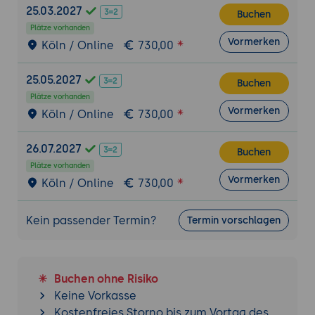
25.03.2027
Betriebseffizienz
Buchen
Plätze vorhanden
Sicherheitsaspekte und Risikomanagement
Vormerken
Köln / Online
730,00
Analyse potenzieller Sicherheitsrisiken in
Physical AI-Anwendungen
25.05.2027
Buchen
Implementierung von
Plätze vorhanden
Vormerken
Sicherheitsrichtlinien und
Köln / Online
730,00
Zugriffskontrollen in hybriden Systemen
Bedeutung von Fail-Safe-Mechanismen
26.07.2027
Buchen
und redundanten Systemen
Plätze vorhanden
Vormerken
Köln / Online
730,00
Strategien zur Risikominderung und
Einhaltung regulatorischer Vorgaben
Kein passender Termin?
Termin vorschlagen
Integration in Geschäftsprozesse und
strategische Planung
Ansätze zur Integration physischer KI-
Buchen ohne Risiko
Lösungen in bestehende
Keine Vorkasse
Geschäftsprozesse
Kostenfreies Storno bis zum Vortag des