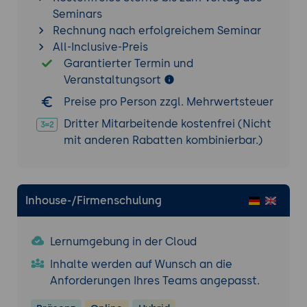
Nutzung von APIs und
Seminars
Automatisierungstools zur Verbindung mit
Rechnung nach erfolgreichem Seminar
IT-Systemen
All-Inclusive-Preis
Strategische Planung zur Skalierung und
Garantierter Termin und
Weiterentwicklung von Physical AI-
Veranstaltungsort
Projekten
Preise pro Person zzgl. Mehrwertsteuer
Fallstudien zu erfolgreichen
Integrationsstrategien in
Dritter Mitarbeitende kostenfrei (Nicht
unterschiedlichen Branchen
mit anderen Rabatten kombinierbar.)
Zukunftstrends und Innovationspotenziale
Diskussion aktueller Trends wie Edge AI,
Robotik und autonomer Systeme
Inhouse-/Firmenschulung
Ausblick auf zukünftige technologische
Entwicklungen im Bereich Physical AI
Lernumgebung in der Cloud
Strategische Überlegungen zur
Inhalte werden auf Wunsch an die
Weiterentwicklung und
Anforderungen Ihres Teams angepasst.
Innovationsförderung
Chancen und Risiken für Unternehmen im