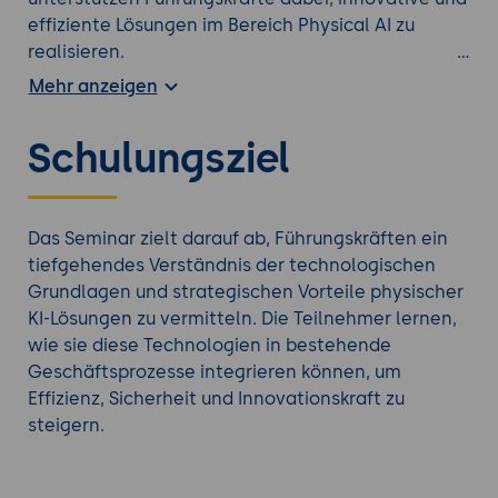
effiziente Lösungen im Bereich Physical AI zu
realisieren.
Vorteile für das Unternehmen
Mehr anzeigen
Verbesserung der betrieblichen Effizienz
durch den gezielten Einsatz physischer KI-
Schulungsziel
Systeme
Erhöhung der Innovationskraft durch den
Einsatz intelligenter, anwendungsbezogener
KI-Technologien
Das Seminar zielt darauf ab, Führungskräften ein
Wettbewerbsvorteile durch frühzeitige
tiefgehendes Verständnis der technologischen
Integration zukunftsweisender Technologien
Grundlagen und strategischen Vorteile physischer
in die Unternehmensstrategie
KI-Lösungen zu vermitteln. Die Teilnehmer lernen,
Optimierung von Geschäftsprozessen durch
wie sie diese Technologien in bestehende
datengestützte Entscheidungen und
Geschäftsprozesse integrieren können, um
automatisierte Systemsteuerung
Effizienz, Sicherheit und Innovationskraft zu
steigern.
Weitere
Führung & Management Trainings
für Ihre