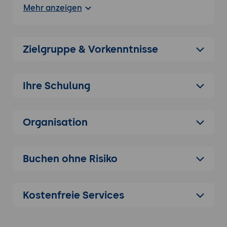
Mehr anzeigen
Historische Entwicklung und
technologische Grundlagen physischer KI-
Systeme
Zielgruppe & Vorkenntnisse
Abgrenzung zu rein digitalen KI-
Anwendungen
Strategischer Nutzen von Physical AI für
Ihre Schulung
moderne Unternehmen
Grundprinzipien und Anwendungsfelder
Organisation
Überblick über die Kernprinzipien
physischer KI, wie sensorbasierte
Datenerfassung und adaptive Steuerung
Buchen ohne Risiko
Diskussion typischer Anwendungsfelder (z.
B. Smart Manufacturing, autonome
Robotik)
Kostenfreie Services
Bedeutung der Integration von Hardware
und Software für Physical AI
Analyse der Potenziale und