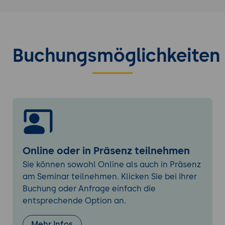
Herausforderungen in realen
Einsatzszenarien
Technologische Komponenten und
Buchungsmöglichkeiten
Architektur
Vorstellung zentraler Technologien, die
Physical AI ermöglichen (Sensoren,
Aktoren, Edge Computing)
Überblick über die Systemarchitektur und
Datenflüsse in physisch-gestützten KI-
Lösungen
Rolle von IoT-Plattformen und Cloud-
Online oder in Präsenz teilnehmen
Diensten bei der Implementierung
Sie können sowohl Online als auch in Präsenz
Best Practices für den Aufbau einer
am Seminar teilnehmen. Klicken Sie bei Ihrer
robusten Physical AI-Infrastruktur
Buchung oder Anfrage einfach die
Datenintegration und Echtzeitverarbeitung
entsprechende Option an.
Bedeutung der Echtzeit-Datenerfassung in
Physical AI-Systemen
Mehr Infos