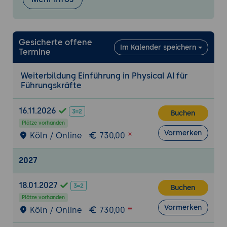
Methoden zur Integration von
Sensordaten in KI-Modelle
Einsatz von Edge Analytics und In-
Gesicherte offene
Im Kalender speichern
Memory-Computing zur schnellen
Termine
Datenverarbeitung
Weiterbildung Einführung in Physical AI für
Strategien zur Gewährleistung von
Führungskräfte
Datenqualität und -sicherheit
Optimierung und Adaptivität
16.11.2026
Buchen
Einsatz adaptiver Algorithmen zur
Plätze vorhanden
Vormerken
kontinuierlichen Optimierung physischer
Köln / Online
730,00
Systeme
Bedeutung von Feedbackschleifen und
2027
selbstlernenden Steuerungssystemen
18.01.2027
Methoden zur Modellanpassung und
Buchen
kontinuierlichen Verbesserung
Plätze vorhanden
Vormerken
Köln / Online
730,00
Strategien zur Reduktion von
Systemausfällen und Verbesserung der