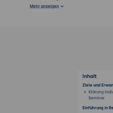
internen und externen Systemen
Mehr anzeigen
Reduzierung des administrativen Au
Betriebskosten durch Automatisieru
Noch nicht das, was Sie suchen? Wir hab
Management Kurs
für Sie im Seminarportfo
Inhalt
Ziele und Erwa
Klärung indi
Seminar
Einführung in R