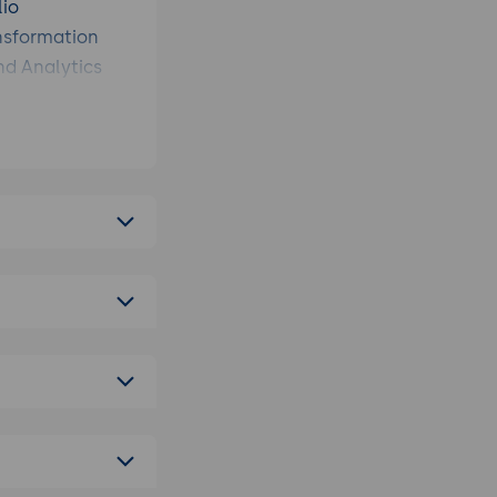
lio
nsformation
nd Analytics
nd
arien
nenten
I-Verkehrs
ektur