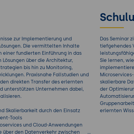
Schulu
nisse zur Implementierung und
Das Seminar zi
sungen. Die vermittelten Inhalte
tiefgehendes 
 einer fundierten Einführung in das
leistungsfähi
 Lösungen über die Architektur,
Sie lernen, wie
strategien bis hin zu Monitoring,
implementiere
icklungen. Praxisnahe Fallstudien und
Microservices-
den direkten Transfer des erlernten
skalierbare Dat
und unterstützen Unternehmen dabei,
der Optimierun
alisieren.
Automatisieru
Gruppenarbeit
d Skalierbarkeit durch den Einsatz
erlernten Wiss
ent-Tools
croservices und Cloud-Anwendungen
le über den Datenverkehr zwischen