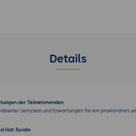
fwands und Senkung von
ng
en bestimmt einen passenden
API
lio.
Details
rtungen der Teilnehmenden
vidueller Lernziele und Erwartungen für ein praxisnahes u
ed Hat 3scale