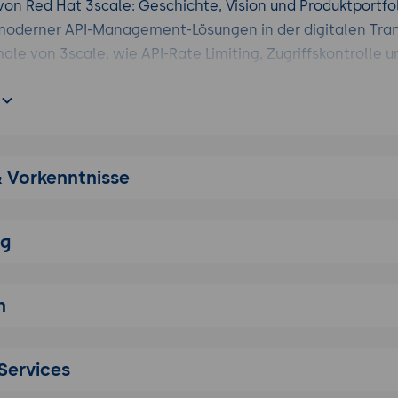
von Red Hat 3scale: Geschichte, Vision und Produktportfo
oderner API-Management-Lösungen in der digitalen Tra
e von 3scale, wie API-Rate Limiting, Zugriffskontrolle u
utzen von Red Hat 3scale für Unternehmen
alternativen API-Management-Lösungen
ellung von Red Hat 3scale mit anderen API-Gateways u
-Tools
& Vorkenntnisse
Leistungsfähigkeit, Benutzerfreundlichkeit und
smöglichkeiten
nsichtlich Kosten, Flexibilität und Community-Support
ng
der Vor- und Nachteile in verschiedenen Anwendungsszen
nd Kernkomponenten
n
ber die Architektur von 3scale und deren zentrale Kompo
es Datenflusses und der API-Transformationen
Konfigurationsdateien und Policies zur Steuerung des AP
Services
ces für den Aufbau einer robusten API-Management-Archit