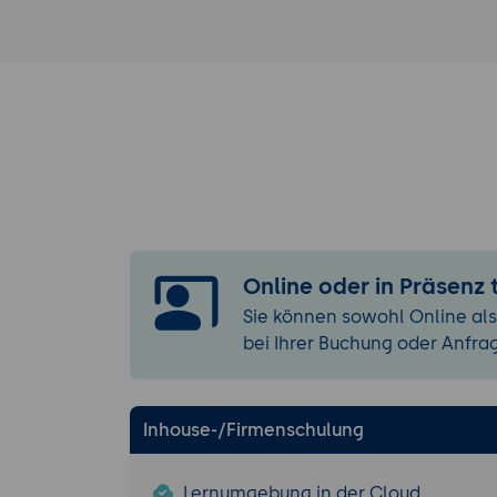
Installation un
Systemvorau
Schritt-für-
Konfigurati
Tipps zur Op
Unternehme
Sicherheitsasp
Implementie
Einrichtung
Online oder in Präsenz
Maßnahmen 
Sie können sowohl Online als
Strategien 
bei Ihrer Buchung oder Anfra
Integration in
Anbindung v
Inhouse-/Firmenschulung
Nutzung von
Verbindung v
Lernumgebung in der Cloud
Fallstudien 