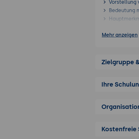
Vorstellung 
Bedeutung m
Hauptmerkmal
Ziele und N
Mehr anzeigen
Vergleich mit 
Gegenüberst
Management
Zielgruppe 
Analyse der 
Integration
Bewertung hi
Ihre Schulu
Diskussion 
Architektur u
Organisatio
Überblick ü
Erklärung d
Nutzung von 
Kostenfreie 
Best Practi