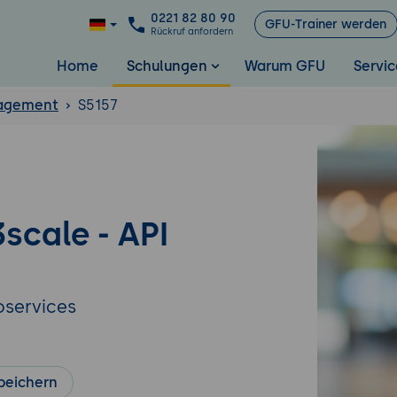
0221 82 80 90
GFU-Trainer werden
Rückruf anfordern
Home
Schulungen
Warum GFU
Servic
agement
S5157
scale - API
oservices
peichern