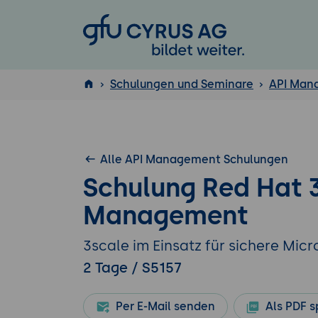
GFU Cyrus AG
Schulungen und Seminare
API Man
ISTQB
®
Alle API Management Schulungen
Schulung Red Hat 3
Management
3scale im Einsatz für sichere Micr
2 Tage / S5157
Per E-Mail senden
Als PDF s