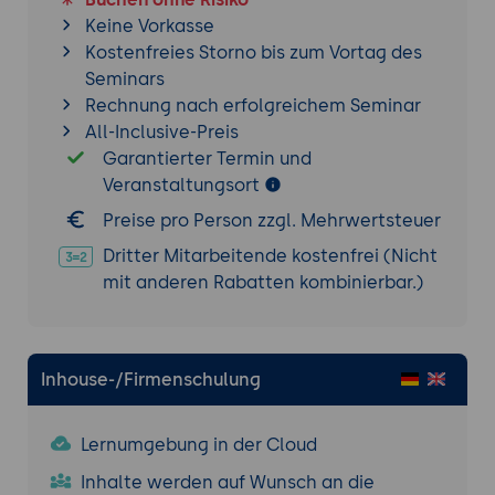
Automatisierung der API-Verwaltung und -
Keine Vorkasse
Bereitstellung.
Kostenfreies Storno bis zum Vortag des
Seminars
Monitoring und Analyse
Rechnung nach erfolgreichem Seminar
Anypoint Monitoring:
Nutzung der
All-Inclusive-Preis
Anypoint Monitoring-Dienste zur
Garantierter Termin und
Überwachung der API-Nutzung, Erstellung
Veranstaltungsort
von Berichten und Dashboards.
Preise pro Person zzgl. Mehrwertsteuer
Alerts und Benachrichtigungen:
Dritter Mitarbeitende kostenfrei (Nicht
Einrichtung von Alerts und
mit anderen Rabatten kombinierbar.)
Benachrichtigungen zur proaktiven
Überwachung und Fehlerbehebung.
Fallstudie 2: Implementierung einer sicheren
Inhouse-/Firmenschulung
und skalierbaren API-Plattform
Problemstellung:
Ein Finanzdienstleister
möchte eine sichere und skalierbare API-
Lernumgebung in der Cloud
Plattform bereitstellen, um seine Services
Inhalte werden auf Wunsch an die
externen Partnern anzubieten.