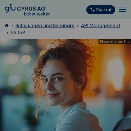
GFU Cyrus AG
Rückruf
Schulungen und Seminare
API Management
S4039
ISTQB
®