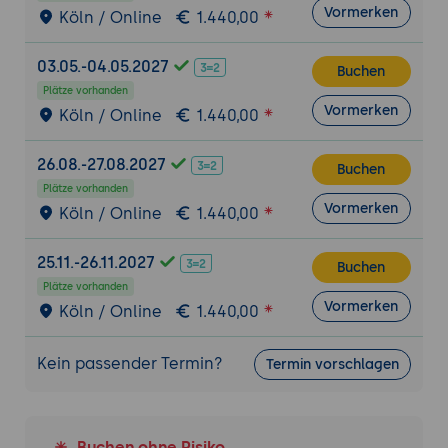
Vormerken
Köln / Online
1.440,00
OAuth und Sicherheitsmanagement:
Implementierung von OAuth zur sicheren
Authentifizierung und Autorisierung.
03.05.-04.05.2027
Buchen
Plätze vorhanden
Datenintegration und Transformationslogik
Vormerken
Köln / Online
1.440,00
DataWeave:
Einführung in DataWeave zur
Datenintegration und -transformation
26.08.-27.08.2027
Buchen
innerhalb von Anypoint Studio.
Plätze vorhanden
Transformationslogik:
Nutzung von
Vormerken
Köln / Online
1.440,00
DataWeave zur Erstellung komplexer
Datenmappings und Transformationen.
25.11.-26.11.2027
Buchen
Plätze vorhanden
Automatisierung und DevOps
Vormerken
Köln / Online
1.440,00
CI/CD-Integration:
Integration von
Mulesoft Anypoint in Continuous
Kein passender Termin?
Termin vorschlagen
Integration/Continuous Deployment
(CI/CD)-Pipelines.
Automatisierung:
Nutzung von Anypoint
CLI und Management APIs zur
Buchen ohne Risiko