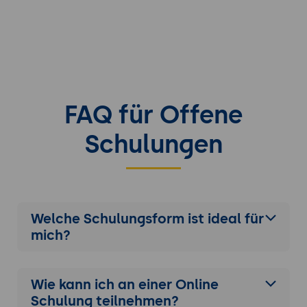
und Monitoring-Tools.
Ergebnis:
Erfolgreiche Migration der API zu
Mulesoft Anypoint mit verbesserter
Sicherheit und Verwaltungsfunktionen.
FAQ für Offene
Schulungen
Welche Schulungsform ist ideal für
mich?
Wie kann ich an einer
Online
Schulung
teilnehmen?