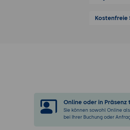
Techniken z
Einfluss vo
Kostenfreie 
Datenqualit
Best Practic
Datenverarbei
Einführung i
Metashape)
Ablauf der 
Modellierun
Optimierung
Tipps zur Fe
Erstellung von
Online oder in Präsenz
Schritte zu
Sie können sowohl Online als
Erstellung v
bei Ihrer Buchung oder Anfra
Integration
Praxisbeispi