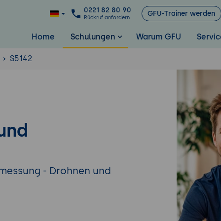
0221 82 80 90
GFU-Trainer werden
Rückruf anfordern
Home
Schulungen
Warum GFU
Servic
S5142
und
ermessung - Drohnen und