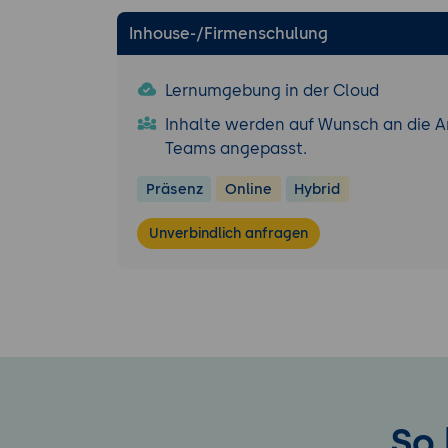
Integration in
Inhouse-/Firmenschulung
Anbindung 
Nutzung von
Lernumgebung in der Cloud
Verbindung 
Inhalte werden auf Wunsch an die A
Bodenkarte
Teams angepasst.
Fallstudien 
Planungspr
Präsenz
Online
Hybrid
Sicherheits-, 
Unverbindlich anfragen
Umsetzung v
Einhaltung 
Vermessung
Maßnahmen zu
Diskussion 
Zukunftstrends
Diskussion 
So