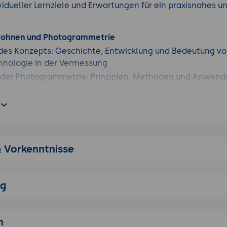
vidueller Lernziele und Erwartungen für ein praxisnahes u
Drohnen und Photogrammetrie
 des Konzepts: Geschichte, Entwicklung und Bedeutung v
nologie in der Vermessung
der Photogrammetrie: Prinzipien, Methoden und Anwen
 von Drohnen in den Vermessungsprozess
utzen von Drohnen und Photogrammetrie für Unternehme
traditionellen Vermessungsmethoden
ellung von Drohneneinsatz und klassischen Vermessungst
& Vorkenntnisse
e Vermessung, Satellitenbilder)
Genauigkeit, Effizienz und Kosten
er Einsatzmöglichkeiten in unterschiedlichen Geländear
ng
der Vor- und Nachteile in praktischen Anwendungsszenari
atenerfassung
n
ber eingesetzte Sensoren (RGB-Kameras, multispektrale K