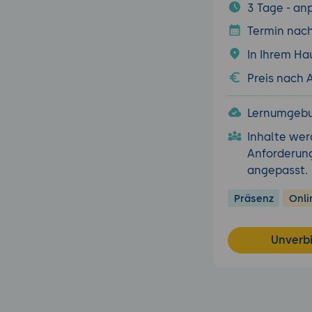
3 Tage - an
Termin nac
In Ihrem Ha
Preis nach
Lernumgebu
Inhalte wer
Anforderun
angepasst.
Präsenz
Onli
Unverb