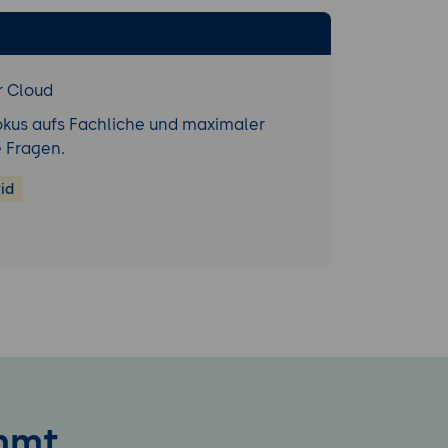
r Cloud
. Wetterdaten,
okus aufs Fachliche und maximaler
e Fragen.
haftliche
id
im Bereich
it
hneneinsatz
mmetrie
mmt