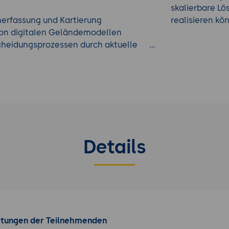
skalierbare Lö
enerfassung und Kartierung
realisieren kö
 von digitalen Geländemodellen
cheidungsprozessen durch aktuelle
 und Erhöhung der
en
Drohnen Kurs
aus unserem
Details
rtungen der Teilnehmenden