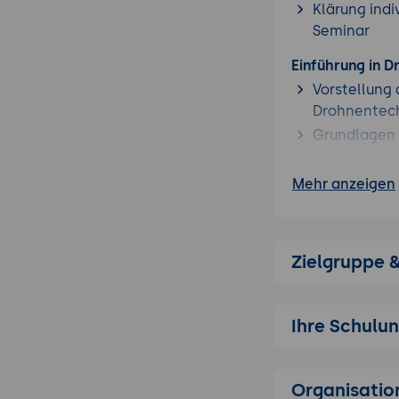
Klärung indi
Seminar
Einführung in 
Vorstellung
Drohnentech
Grundlagen 
Integration
Ziele und N
Mehr anzeigen
Vergleich mit 
Gegenüberst
Zielgruppe 
terrestrisch
Analyse der 
Bewertung d
Ihre Schulu
Diskussion 
Sensorik und D
Organisatio
Überblick ü