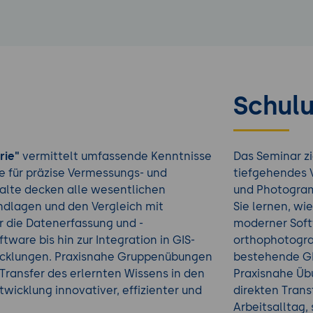
Schulu
rie"
vermittelt umfassende Kenntnisse
Das Seminar zi
 für präzise Vermessungs- und
tiefgehendes 
halte decken alle wesentlichen
und Photogram
undlagen und den Vergleich mit
Sie lernen, wie
 die Datenerfassung und -
moderner Soft
ware bis hin zur Integration in GIS-
orthophotogra
icklungen. Praxisnahe Gruppenübungen
bestehende GI
Transfer des erlernten Wissens in den
Praxisnahe Üb
twicklung innovativer, effizienter und
direkten Trans
Arbeitsalltag,