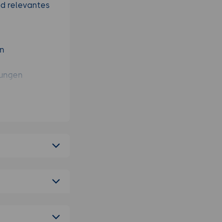
nd relevantes
on
dungen
n und Behörden
echniken (z. B.
ten
en
ameras, LiDAR)