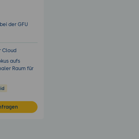
 bei der GFU
r Cloud
okus aufs
aler Raum für
id
nfragen