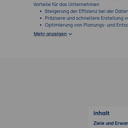
Vorteile für das Unternehmen
Steigerung der Effizienz bei der Dat
Präzisere und schnellere Erstellung
Optimierung von Planungs- und Ents
Geodaten
Mehr anzeigen
Reduzierung von Vermessungskosten
Wettbewerbsfähigkeit
Erfahren Sie mehr durch einen zusätzlich
Seminarangebot.
Inhalt
Ziele und Erwa