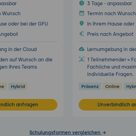
passbar
3 Tage - anpassbar
h Wunsch
Termin nach Wunsch
use oder bei der GFU
In Ihrem Hause oder
 Angebot
Preis nach Angebot
ng in der Cloud
Lernumgebung in de
den auf Wunsch an die
1 Teilnehmender = F
gen Ihres Teams
Fachliche und maxim
individuelle Fragen.
ne
Hybrid
Präsenz
Online
Hybr
indlich anfragen
Unverbindlich a
Schulungsformen vergleichen