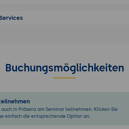
ur Datenerfassung mit Drohnen
n Flugparametern (Höhe, Überlappung, Fluggeschwindigkeit
Services
ät
es für eine effiziente und präzise Datenerfassung
tung und Photogrammetrie-Software
n Softwarelösungen zur Photogrammetrie (z. B. Pix4D, Agi
Datenverarbeitung: Bildausrichtung, Punktwolken-Generie
Buchungsmöglichkeiten
g
 der Verarbeitungsprozesse zur Erzeugung präziser Gelä
hlerdiagnose und Qualitätskontrolle der erstellten Model
 3D-Modellen und orthophotographischen Karten
 teilnehmen
r Generierung von 3D-Punktwolken und digitalen Gelände
 auch in Präsenz am Seminar teilnehmen. Klicken Sie
on orthorektifizierten Bildern und Karten
ge einfach die entsprechende Option an.
 von Geodaten und Kartierungsinformationen
ele zur Nutzung der erstellten Modelle in der Planung un