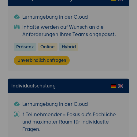
Mediendateien
Ergebnisse
Lernumgebung in der Cloud
Ein funktionierendes DXP-System, das
Inhalte werden auf Wunsch an die
Inhalte zentral verwaltet und
Anforderungen Ihres Teams angepasst.
personalisierte Erlebnisse ermöglicht
Präsenz
Online
Hybrid
Effiziente Nutzung von Sitecore Experience
Platform-Funktionen
Unverbindlich anfragen
Erweiterte Verwaltungsoptionen
Einsatz von Plugins und Modulen zur
Erweiterung der Funktionalitäten
Individualschulung
Anpassung von Metadaten und
Suchkriterien an spezifische
Geschäftsanforderungen
Lernumgebung in der Cloud
Datenvisualisierung
1 Teilnehmender = Fokus aufs Fachliche
und maximaler Raum für individuelle
Erstellung und Anpassung von Dashboards
Fragen.
zur Überwachung der Content-
Performance