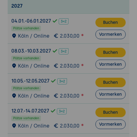
2027
und Reporting-Tools
Installation und Einrichtung
04.01.-06.01.2027
Buchen
Systemanforderungen und unterstützte
Plätze vorhanden
Umgebungen
Vormerken
Köln / Online
2.030,00
Schritt-für-Schritt-Anleitung zur
Installation und Erstkonfiguration
08.03.-10.03.2027
Buchen
Plätze vorhanden
Grundlegende Konzepte
Vormerken
Köln / Online
2.030,00
Verwaltung von Inhalten, Assets und
Metadaten
10.05.-12.05.2027
Buchen
Nutzung von Workflows, Benutzerrollen
Plätze vorhanden
und Genehmigungsprozessen
Vormerken
Köln / Online
2.030,00
Datenmanagement
12.07.-14.07.2027
Buchen
Import, Export und Archivierung von
Plätze vorhanden
Inhalten
Vormerken
Köln / Online
2.030,00
Verwaltung von Beziehungen zwischen
Inhalten und kontextbasierte Suche