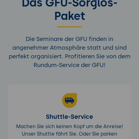
Das GFU-Sorglos-
Ergebnisse
Eine erweiterte DXP-Lösung, die
Paket
personalisierte Erlebnisse ermöglicht und
Geschäftsprozesse optimiert
Automatisierung in verschiedenen
Die Seminare der GFU finden in
Geschäftsbereichen
angenehmer Atmosphäre statt und sind
Marketingautomatisierung
perfekt organisiert. Profitieren Sie von dem
Automatisierung von
Rundum-Service der GFU!
Marketingkampagnen und Content-
Management
Nutzung von Datenanalysen zur
Optimierung von Marketingstrategien
Vertriebsautomatisierung
Integration von CRM-Systemen und
Shuttle-Service
Automatisierung von Vertriebsprozessen
Machen Sie sich keinen Kopf um die Anreise!
Nutzung von Content zur Verbesserung
Unser Shuttle fährt Sie. Oder Sie parken
der Vertriebsleistung