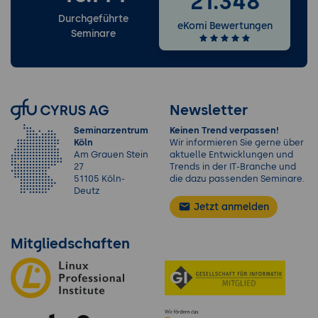
21.348
Strategien zur kontinuierlichen Verbesserung
Durchgeführte
eKomi Bewertungen
Seminare
Optimierung der Nutzung von Sitecore im
Unternehmensalltag
Zukunft des Digital Experience Managements
mit Sitecore Experience Platform
Newsletter
Neue Entwicklungen und Trends
Aktuelle und zukünftige Features von
Seminarzentrum
Keinen Trend verpassen!
Köln
Wir informieren Sie gerne über
Sitecore
Am Grauen Stein
aktuelle Entwicklungen und
Trends in der Digital Experience
27
Trends in der IT-Branche und
51105 Köln-
die dazu passenden Seminare.
Technologie und deren Auswirkungen
Deutz
Jetzt anmelden
Integration mit weiteren Technologien
Nutzung von KI und Big Data zur
Mitgliedschaften
Erweiterung der Möglichkeiten
Weiterentwicklung und Support
Ressourcen zur kontinuierlichen
Weiterbildung und Nutzung von Support-