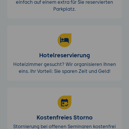
einfach auf einem extra für Sie reservierten
Content-Automatisierung
Parkplatz.
Automatisierte Inhaltsgenerierung und -
verwaltung
Nutzung von Workflows zur effizienten
Content-Produktion
Weitere Anwendungsbereiche
Hotelreservierung
Automatisierung von Geschäftsprozessen
in Bereichen wie Inventarverwaltung und
Hotelzimmer gesucht? Wir organisieren Ihnen
Kundenservice
eins. Ihr Vorteil: Sie sparen Zeit und Geld!
Sicherheit und Datenschutz in Sitecore
Experience Platform
Datenschutzrichtlinien
Einhaltung von DSGVO und anderen
Datenschutzbestimmungen bei der
Verarbeitung sensibler Inhalte
Kostenfreies Storno
Sicherheitsmaßnahmen
Stornierung bei offenen Seminaren kostenfrei