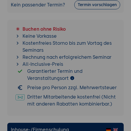
Kein passender Termin?
Termin vorschlagen
Einrichtung eines einfachen Digital
Experience Management Systems
Ziel der Übung
Buchen ohne Risiko
Entwicklung eines grundlegenden DXP-
Keine Vorkasse
Systems zur Demonstration der
Kostenfreies Storno bis zum Vortag des
Kernfunktionen
Seminars
Projektbeschreibung
Rechnung nach erfolgreichem Seminar
Einrichtung einer Unternehmenswebsite
All-Inclusive-Preis
mit Integration von Inhalten und digitalen
Garantierter Termin und
Assets
Veranstaltungsort
Preise pro Person zzgl. Mehrwertsteuer
Durchführung
Dritter Mitarbeitende kostenfrei (Nicht
Installation und Konfiguration der
mit anderen Rabatten kombinierbar.)
Plattform auf einem Testsystem
Einrichtung von Benutzerrollen und
Zugangskontrollen
Import und Organisation von Inhalten und
Inhouse-/Firmenschulung