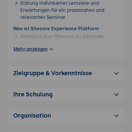
Klärung individueller Lernziele und
Erwartungen für ein praxisnahes und
relevantes Seminar
Was ist Sitecore Experience Platform
Überblick über Sitecore als führende
Plattform zur Verwaltung von Inhalten und
Mehr anzeigen
digitalen Erlebnissen
Vorteile gegenüber klassischen CMS- und
DXP-Lösungen
Zielgruppe & Vorkenntnisse
Funktionen und Stärken
Integration von Content Management,
Digital Asset Management und E-
Ihre Schulung
Commerce in einer Lösung
Personalisierung und Multichannel-
Experience
Organisation
Erweiterbarkeit durch APIs, Module und
Integrationen