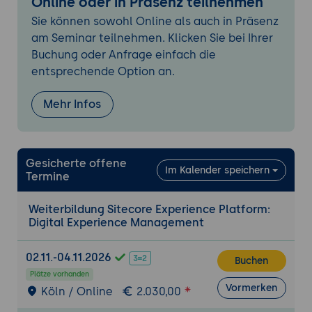
Online oder in Präsenz teilnehmen
Sitecore Experience Platform vs. Kentico
Sie können sowohl Online als auch in Präsenz
Umfang und Integrationsmöglichkeiten im
am Seminar teilnehmen. Klicken Sie bei Ihrer
Bereich Digital Experience Management
Buchung oder Anfrage einfach die
entsprechende Option an.
Wann ist Sitecore Experience Platform die
beste Wahl?
Mehr Infos
Ideal für Unternehmen mit komplexen
Digital Experience Anforderungen
Einsatz in mittelständischen bis großen
Gesicherte offene
Unternehmen, die umfassende
Im Kalender speichern
Termine
Personalisierung und datengetriebene
Entscheidungen benötigen
Weiterbildung Sitecore Experience Platform:
Grundlagen der Nutzung von Sitecore
Digital Experience Management
Experience Platform
Plattformübersicht
02.11.-04.11.2026
Buchen
Einführung in die Benutzeroberfläche und
Plätze vorhanden
Vormerken
zentrale Komponenten von Sitecore
Köln / Online
2.030,00
Grundlegende Navigation, Suchfunktionen