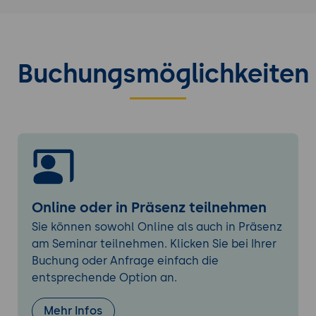
Erweiterte Funktionen und Customizing
Entwicklung eigener AEM-Anwendungen
Anpassung von Benutzeroberflächen und
Erfahrungen
Buchungsmöglichkeiten
Integration externer Systeme und APIs
Online oder in Präsenz teilnehmen
Sie können sowohl Online als auch in Präsenz
am Seminar teilnehmen. Klicken Sie bei Ihrer
Buchung oder Anfrage einfach die
entsprechende Option an.
Mehr Infos