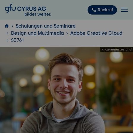
GFU Cyrus AG
Rückruf
Schulungen und Seminare
Design und Multimedia
Adobe Creative Cloud
S3761
ISTQB
®