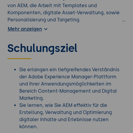
von AEM, die Arbeit mit Templates und
Komponenten, digitale Asset-Verwaltung, sowie
Personalisierung und Targeting.
Mehr anzeigen
Das Seminar deckt auch erweiterte Funktionen
und Customizing-Optionen ab und bereitet Sie
Schulungsziel
darauf vor, AEM-Projekte unter Berücksichtigung
aktueller Best Practices und Sicherheitsstandards
zu implementieren und zu personalisieren.
Schauen Sie sich auch diese
Adobe Creative Cloud
Sie erlangen ein tiefgreifendes Verständnis
Kurse
an.
der Adobe Experience Manager-Plattform
und ihrer Anwendungsmöglichkeiten im
Bereich Content-Management und Digital
Marketing.
Sie lernen, wie Sie AEM effektiv für die
Erstellung, Verwaltung und Optimierung
digitaler Inhalte und Erlebnisse nutzen
können.