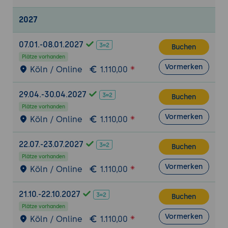
Ergebnisse:
Eine korrekt formatierte JSON-
2027
Datei mit hierarchischen Daten.
Fortgeschrittene Anwendungen und
07.01.-08.01.2027
Buchen
Strategien
Plätze vorhanden
Datenübertragung mit JSON:
Nutzung von
Vormerken
Köln / Online
1.110,00
JSON in Web-APIs (GET, POST, PUT,
DELETE).
29.04.-30.04.2027
Buchen
Fehlerbehandlung und Debugging:
Plätze vorhanden
Erkennung und Behebung von Syntax- und
Vormerken
Köln / Online
1.110,00
Integrationsfehlern.
Leistungsoptimierung:
Minimierung und
22.07.-23.07.2027
Buchen
Komprimierung von JSON-Daten für
Plätze vorhanden
schnellere Datenübertragung.
Vormerken
Köln / Online
1.110,00
Sicherheit:
Schutz von JSON-Daten vor
Manipulation und Angriffen (z. B. JSON
21.10.-22.10.2027
Buchen
Injection).
Plätze vorhanden
Vormerken
Köln / Online
1.110,00
Praxisübung 2: Nutzung von JSON in einer