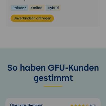
Handlungsempfehlungen
Präsenz
Online
Hybrid
Best Practices:
Tipps zur effizienten
Nutzung von JSON in Datenstrukturen und
Unverbindlich anfragen
APIs.
Schlüsselerkenntnisse:
Die wichtigsten
Aspekte der Syntax, Integration und
Sicherheit.
Zukunftsausrichtung:
Strategien zur
Erweiterung und Optimierung von JSON-
Nutzungen.
So haben GFU-Kunden
gestimmt
Über das Seminar
4/5