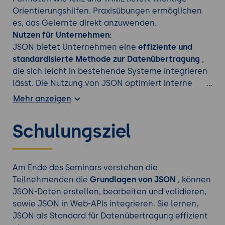
Orientierungshilfen. Praxisübungen ermöglichen
es, das Gelernte direkt anzuwenden.
Nutzen für Unternehmen:
JSON bietet Unternehmen eine
effiziente und
standardisierte Methode zur Datenübertragung
,
die sich leicht in bestehende Systeme integrieren
lässt. Die Nutzung von JSON optimiert interne
Prozesse, fördert die Zusammenarbeit zwischen
Mehr anzeigen
Teams und reduziert Implementierungszeiten in
Softwareprojekten.
Schulungsziel
Erfahren Sie mehr durch einen zusätzlichen
JavaScript Kurs
aus unserem Seminarangebot.
Am Ende des Seminars verstehen die
Teilnehmenden die
Grundlagen von JSON
, können
JSON-Daten erstellen, bearbeiten und validieren,
sowie JSON in Web-APIs integrieren. Sie lernen,
JSON als Standard für Datenübertragung effizient