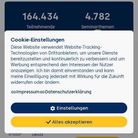
164.434
4.782
Teilnehmende
Seminarthemen
Cookie-Einstellungen
40.151
Diese Website verwendet Website-Tracking-
21.348
Technologien von Drittanbietern, um unsere Dienste
bereitzustellen und kontinuierlich zu verbessern und um
Durchgeführte
eKomi Bewertungen
Werbung entsprechend den Interessen der Nutzer
Seminare
anzuzeigen. Ich bin damit einverstanden und kann
meine Einwilligung jederzeit mit Wirkung für die Zukunft
widerrufen oder ändern.
Impressum
Datenschutzerklärung
Newsletter
Einstellungen
Seminarzentrum
Keinen Trend verpassen!
Köln
Wir informieren Sie gerne über
Am Grauen Stein
aktuelle Entwicklungen und
Alles akzeptieren
27
Trends in der IT-Branche und
Chat
KI-
FAQ
Teilen
Cookies
51105 Köln-
die dazu passenden Seminare.
frei
Berater
Deutz