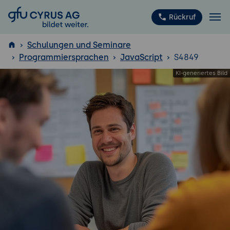
GFU Cyrus AG
Rückruf
Schulungen und Seminare
Programmiersprachen
JavaScript
S4849
ISTQB
®