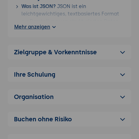
Was ist JSON?
JSON ist ein
leichtgewichtiges, textbasiertes Format
zur Darstellung von strukturierten Daten.
Mehr anzeigen
Es wird häufig in Web-APIs und für
Datenübertragungen verwendet.
Funktionen und Stärken:
Einfach lesbar,
Zielgruppe & Vorkenntnisse
plattformunabhängig, leicht zu erstellen
und in Programmiersprachen wie
JavaScript, Python, Java und mehr
Ihre Schulung
integriert.
Einsatzmöglichkeiten:
Datenübertragung
zwischen Servern und Clients,
Organisation
Konfigurationsdateien, und Speicherung
von Daten in NoSQL-Datenbanken.
Nutzen für Unternehmen:
Standardisierung
Buchen ohne Risiko
von Datenformaten, Effizienzsteigerung in
der Datenübertragung, und Vereinfachung
der Integration zwischen verschiedenen