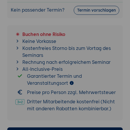
Web-API
Kein passender Termin?
Termin vorschlagen
Ziel der Übung:
Erstellung und
Verarbeitung von JSON-Daten mit einer
Web-API.
Buchen ohne Risiko
Projektbeschreibung:
Abrufen und Senden
Keine Vorkasse
von JSON-Daten mit einer REST-API (z. B.
Kostenfreies Storno bis zum Vortag des
OpenWeatherMap API).
Seminars
Tools:
Postman, curl, oder JavaScript
Rechnung nach erfolgreichem Seminar
Fetch API.
All-Inclusive-Preis
Ergebnisse:
Eine funktionierende API-
Garantierter Termin und
Integration mit JSON-Daten.
Veranstaltungsort
Integration in Unternehmensprozesse
Preise pro Person zzgl. Mehrwertsteuer
Standardisierung:
Nutzung von JSON für
Dritter Mitarbeitende kostenfrei (Nicht
interne und externe Datenübertragungen.
mit anderen Rabatten kombinierbar.)
Kollaboration:
Einfache gemeinsame
Nutzung von Daten zwischen Teams durch
JSON.