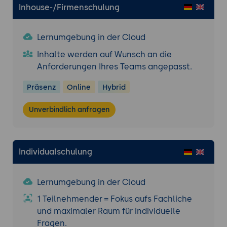
Integration in bestehende Systeme:
Inhouse-/Firmenschulung
Anbindung von JSON-Daten an
Datenbanken und Anwendungen.
Lernumgebung in der Cloud
Plattformübergreifende Effizienz:
JSON
Inhalte werden auf Wunsch an die
als universelles Datenformat in
Anforderungen Ihres Teams angepasst.
Webanwendungen und mobilen Apps.
Präsenz
Online
Hybrid
Zukunftsperspektiven und Trends
JSON und GraphQL:
Nutzung von JSON-
Unverbindlich anfragen
Daten in modernen Abfrageformaten.
NoSQL-Datenbanken:
JSON als
bevorzugtes Datenformat für MongoDB
Individualschulung
und ähnliche Systeme.
Echtzeitkommunikation:
JSON in
WebSockets und Echtzeitanwendungen.
Lernumgebung in der Cloud
Automatisierung:
JSON in CI/CD-Pipelines
1 Teilnehmender = Fokus aufs Fachliche
und Konfigurationsdateien.
und maximaler Raum für individuelle
Fragen.
Zusammenfassung und