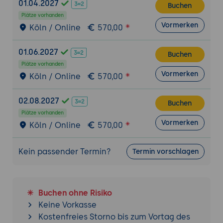
01.04.2027
Buchen
Ziel der Übung:
Entwicklung einer YAML-
Plätze vorhanden
Datei zur Konfiguration einer Anwendung
Vormerken
Köln / Online
570,00
oder Pipeline.
Projektbeschreibung:
Erstellung einer
01.06.2027
Buchen
YAML-Datei für eine CI/CD-Pipeline mit
Plätze vorhanden
GitHub Actions oder GitLab CI.
Vormerken
Köln / Online
570,00
Tools:
YAML-Linter, Texteditor oder IDE mit
YAML-Unterstützung.
02.08.2027
Buchen
Ergebnisse:
Eine fehlerfreie, funktionale
Plätze vorhanden
Vormerken
YAML-Konfiguration, die in einer realen
Köln / Online
570,00
Umgebung verwendet werden kann.
Kein passender Termin?
Termin vorschlagen
Integration in Unternehmensprozesse
Effiziente Konfigurationsverwaltung:
Zentralisierung und Automatisierung von
Konfigurationsdateien mit YAML.
Buchen ohne Risiko
Keine Vorkasse
Zusammenarbeit in Teams:
Verbesserung
Kostenfreies Storno bis zum Vortag des
der Lesbarkeit und Verständlichkeit von