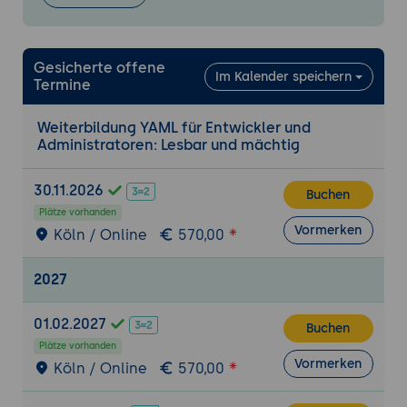
Wo wird YAML eingesetzt?
DevOps und Infrastruktur:
Einsatz in
Gesicherte offene
Im Kalender speichern
CI/CD-Pipelines (z. B. GitHub Actions,
Termine
GitLab CI), Kubernetes-Deployments und
Terraform.
Weiterbildung YAML für Entwickler und
Administratoren: Lesbar und mächtig
Anwendungsentwicklung:
Konfigurationsdateien für Frameworks und
APIs.
30.11.2026
Buchen
Cloud-Plattformen:
Verwendung in AWS
Plätze vorhanden
Vormerken
Köln / Online
570,00
CloudFormation, Azure Pipelines und
Google Cloud Deployment Manager.
2027
Datenintegration:
Austausch und
Serialisierung von Datenstrukturen in
01.02.2027
maschinenlesbarer und
Buchen
menschenlesbarer Form.
Plätze vorhanden
Vormerken
Köln / Online
570,00
Praxisübung: Erstellen einer YAML-basierten
Konfigurationsdatei