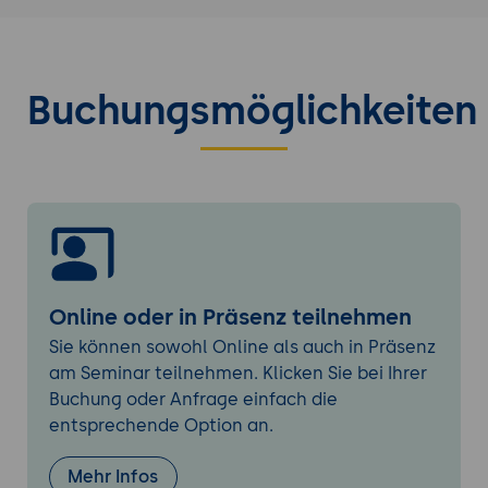
YAML vs. TOML:
Bewertung der Lesbarkeit
und des Funktionsumfangs.
Einsatzszenarien:
Wann YAML die
bevorzugte Wahl ist und wie es in
Buchungsmöglichkeiten
Kombination mit anderen Formaten
verwendet werden kann.
Syntax und Semantik von YAML
Grundlegende Syntax:
Einrückungen,
Listen, Schlüssel-Wert-Paare und
Kommentare.
Datenstrukturen:
Verwendung von
Online oder in Präsenz teilnehmen
Skalaren, Listen und Maps (Dictionaries).
Sie können sowohl Online als auch in Präsenz
Erweiterte Features:
Referenzen,
am Seminar teilnehmen. Klicken Sie bei Ihrer
Verankerungen, Mehrzeilenskalare und
Buchung oder Anfrage einfach die
benutzerdefinierte Tags.
entsprechende Option an.
Typische Fehler und Best Practices:
Vermeidung von Syntaxfehlern und
Mehr Infos
Missverständnissen.