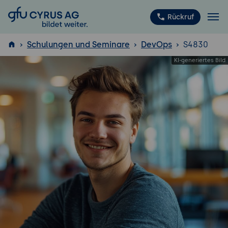
GFU Cyrus AG
Rückruf
Schulungen und Seminare
DevOps
S4830
ISTQB
®