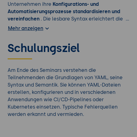
Unternehmen ihre
Konfigurations- und
Automatisierungsprozesse standardisieren und
vereinfachen
. Die lesbare Syntax erleichtert die
Zusammenarbeit zwischen Teams und reduziert
Mehr anzeigen
Fehler. YAML unterstützt Unternehmen bei der
Umsetzung moderner IT-Strategien wie DevOps,
Schulungsziel
Cloud-Integration und
Infrastrukturautomatisierung.
Finden Sie das richtige
DevOps Training
aus
Am Ende des Seminars verstehen die
unserem Portfolio.
Teilnehmenden die Grundlagen von YAML, seine
Syntax und Semantik. Sie können YAML-Dateien
erstellen, konfigurieren und in verschiedenen
Anwendungen wie CI/CD-Pipelines oder
Kubernetes einsetzen. Typische Fehlerquellen
werden erkannt und vermieden.