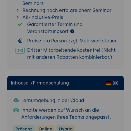
Seminars
Konfigurationen für Entwickler und
Rechnung nach erfolgreichem Seminar
Administratoren.
All-Inclusive-Preis
Fehlerreduktion:
Standardisierte
Garantierter Termin und
Formatierung und Syntaxprüfung zur
Veranstaltungsort
Minimierung von Konfigurationsfehlern.
Preise pro Person zzgl. Mehrwertsteuer
Compliance und Dokumentation:
Verwendung von YAML für
Dritter Mitarbeitende kostenfrei (Nicht
nachvollziehbare und dokumentierte
mit anderen Rabatten kombinierbar.)
Konfigurationsänderungen.
Zukunftsperspektiven und Trends
Erweiterte YAML-Funktionen:
Integration
Inhouse-/Firmenschulung
mit modernen CI/CD-Tools und Cloud-
Plattformen.
Lernumgebung in der Cloud
Kombination mit anderen Formaten:
Inhalte werden auf Wunsch an die
Hybridlösungen, die YAML mit JSON oder
Anforderungen Ihres Teams angepasst.
XML kombinieren.
KI und YAML:
Einsatz von KI zur
Präsenz
Online
Hybrid