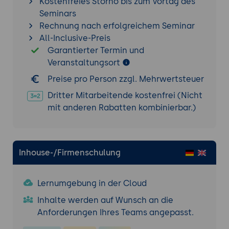
Kostenfreies Storno bis zum Vortag des
Praxisübung 1: Erstellung eines Druckauftrags
Seminars
Ziel der Übung:
Die Teilnehmer erstellen
Rechnung nach erfolgreichem Seminar
einen vollständigen Druckauftrag für ein
All-Inclusive-Preis
3D-Modell, optimieren die Druckparameter
Garantierter Termin und
und erzeugen den G-Code für den Drucker.
Veranstaltungsort
Projektbeschreibung:
Die Teilnehmer
Preise pro Person zzgl. Mehrwertsteuer
laden ein Modell in PrusaSlicer, passen die
Dritter Mitarbeitende kostenfrei (Nicht
Druckeinstellungen an (Schichthöhe,
mit anderen Rabatten kombinierbar.)
Füllung, Geschwindigkeit, Support) und
exportieren den fertigen G-Code für den
Drucker.
Tools:
PrusaSlicer, bereitgestellte 3D-
Inhouse-/Firmenschulung
Modelle (STL, OBJ).
Ergebnisse:
Die Teilnehmer haben ein
Lernumgebung in der Cloud
Modell erfolgreich vorbereitet, gesliced
und den G-Code für den Druck erstellt.
Inhalte werden auf Wunsch an die
Anforderungen Ihres Teams angepasst.
Erweiterte Slicing-Optionen und Multi-