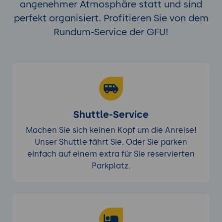
angenehmer Atmosphäre statt und sind
wählen ein Multi-Material-Modell,
perfekt organisiert. Profitieren Sie von dem
konfigurieren die Druckparameter für
Rundum-Service der GFU!
verschiedene Materialien und optimieren
die Supports und Füllstruktur für ein
optimales Druckergebnis.
Tools:
PrusaSlicer, Multi-Material-Modelle
(STL, 3MF), verschiedene Materialien.
Ergebnisse:
Die Teilnehmer haben
erfolgreich einen Multi-Material-Druck
Shuttle-Service
vorbereitet und die erweiterten
Druckparameter in PrusaSlicer angepasst.
Machen Sie sich keinen Kopf um die Anreise!
Unser Shuttle fährt Sie. Oder Sie parken
Optimierung und Fehlerbehebung im 3D-
einfach auf einem extra für Sie reservierten
Druck
Parkplatz.
Fehleranalyse im 3D-Druck:
Typische
Druckprobleme (z.B. Warping, Layer-Shift,
schlechte Haftung, Überextrusion) und
wie man sie anhand der Einstellungen in