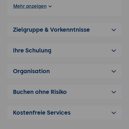
zum Slicing von 3D-Modellen, die für den
Mehr anzeigen
3D-Druck mit FDM- und SLA-Druckern
optimiert ist. Es unterstützt verschiedene
Drucker, Dateiformate und bietet eine
Vielzahl von Anpassungsoptionen, um den
Zielgruppe & Vorkenntnisse
3D-Druckprozess effizient zu gestalten.
Anwendungsbereiche des 3D-Drucks:
Ihre Schulung
Überblick über die wichtigsten
Anwendungsbereiche des 3D-Drucks, wie
Prototyping, Fertigung, Kunst, Architektur
Organisation
und Bildung. Die Teilnehmer erfahren,
welche Rolle PrusaSlicer im
Vorbereitungsprozess für den 3D-Druck
Buchen ohne Risiko
spielt.
Vorteile von PrusaSlicer:
PrusaSlicer bietet
detaillierte Einstellungen für
Kostenfreie Services
Druckqualität, Geschwindigkeit,
Materialien und unterstützt auch Multi-
Material-Druck. Es ist besonders