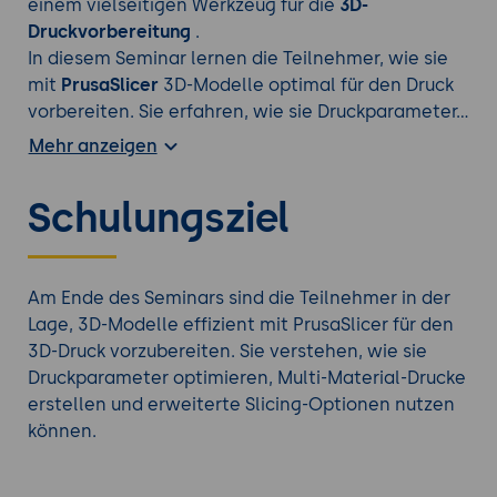
einem vielseitigen Werkzeug für die
3D-
Druckvorbereitung
.
In diesem Seminar lernen die Teilnehmer, wie sie
mit
PrusaSlicer
3D-Modelle optimal für den Druck
vorbereiten. Sie erfahren, wie sie Druckparameter
für verschiedene Materialien anpassen, Multi-
Mehr anzeigen
Material-Drucke erstellen und erweiterte Slicing-
Techniken anwenden. Praxisorientierte Übungen
Schulungsziel
bieten den Teilnehmern die Möglichkeit, das
Gelernte direkt anzuwenden und ihre
Druckqualität zu verbessern.
Am Ende des Seminars sind die Teilnehmer in der
Lage, 3D-Modelle effizient mit PrusaSlicer für den
Vertiefen Sie Ihr Wissen mit einer weiteren
3D-
3D-Druck vorzubereiten. Sie verstehen, wie sie
Druck Schulung
aus unserem Angebot.
Druckparameter optimieren, Multi-Material-Drucke
erstellen und erweiterte Slicing-Optionen nutzen
können.