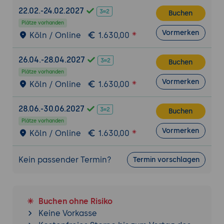
Maschinencode (G-Code) für den 3D-
22.02.-24.02.2027
Buchen
Drucker umgewandelt werden.
Plätze vorhanden
Einstellungen für die Druckqualität:
Vormerken
Köln / Online
1.630,00
Einführung in die grundlegenden Slicing-
Einstellungen wie Schichthöhe, Fülldichte,
26.04.-28.04.2027
Buchen
Druckgeschwindigkeit, Extrudertemperatur
Plätze vorhanden
und Materialauswahl.
Vormerken
Köln / Online
1.630,00
Verwendung von Supports und Brims:
Wann und wie man Stützstrukturen
28.06.-30.06.2027
Buchen
(Supports) und Haftschichten
Plätze vorhanden
(Brims/Rafts) einsetzt, um den Druck von
Vormerken
Köln / Online
1.630,00
Überhängen und komplexen Geometrien
zu unterstützen.
Kein passender Termin?
Termin vorschlagen
Vorschau des Slicing-Ergebnisses:
Wie man
den geslicten G-Code in PrusaSlicer
überprüft und mögliche Probleme (z.B.
Lücken oder schwache Stellen) vor dem
Buchen ohne Risiko
Druck erkennt und behebt.
Keine Vorkasse