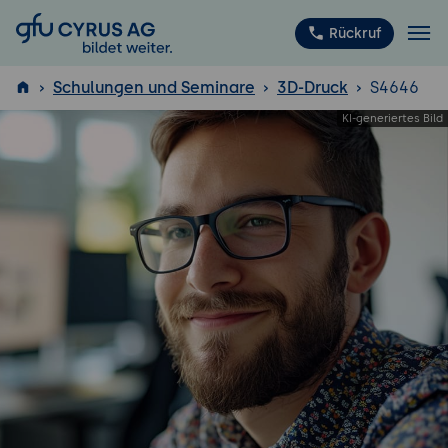
GFU Cyrus AG
Rückruf
Schulungen und Seminare
3D-Druck
S4646
ISTQB
®