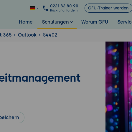
0221 82 80 90
GFU-Trainer werden
Rückruf anfordern
Home
Schulungen
Warum GFU
Servic
t 365
Outlook
S4402
 Zeitmanagement
peichern