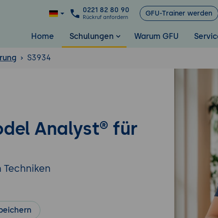
0221 82 80 90
GFU-Trainer werden
Rückruf anfordern
Home
Schulungen
Warum GFU
Servic
rung
S3934
del Analyst® für
n Techniken
peichern