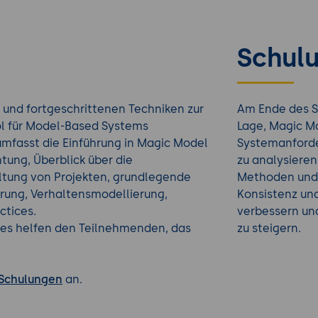
Schulu
und fortgeschrittenen Techniken zur
Am Ende des S
ol für Model-Based Systems
Lage, Magic Mo
mfasst die Einführung in Magic Model
Systemanforde
htung, Überblick über die
zu analysieren
ltung von Projekten, grundlegende
Methoden und 
erung, Verhaltensmodellierung,
Konsistenz und
actices.
verbessern und
es helfen den Teilnehmenden, das
zu steigern.
 Schulungen
an.