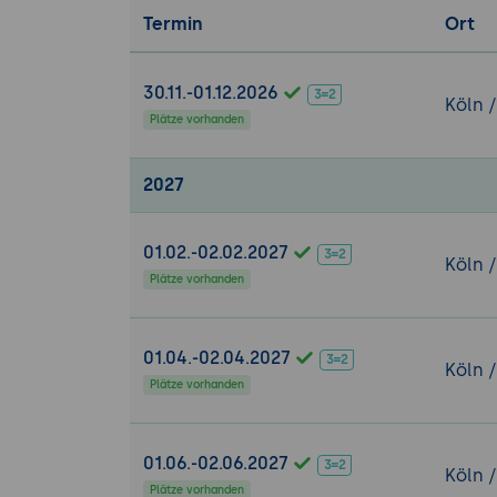
mit anderen
Termin
Ort
Automatisie
Workflows zu
30.11.-01.12.2026
Köln 
Verhaltensmode
Plätze vorhanden
Erstellung 
Funktionsmo
2027
Nutzung von
Szenarien u
Systems.
01.02.-02.02.2027
Köln 
Plätze vorhanden
Validierung und
Modellprüfu
zur Sicherst
01.04.-02.04.2027
Köln 
Durchführung
Plätze vorhanden
Durchführung
Best Practices 
01.06.-02.06.2027
Köln 
Best Practic
Plätze vorhanden