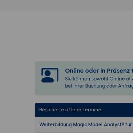
Model Analy
Anpassen de
individuelle
Erstellen und 
Erstellen ei
Konfiguratio
Verwaltung 
einschließl
Online oder in Präsenz
Grundlegende M
Erstellung 
Sie können sowohl Online als
Architekturm
bei Ihrer Buchung oder Anfra
Verwendung
Funktions-,
Modellierun
Gesicherte offene Termine
Integration un
Weiterbildung Magic Model Analyst® für 
Integration 