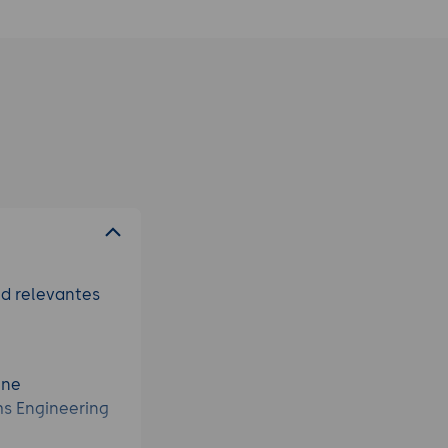
nd relevantes
ine
ms Engineering