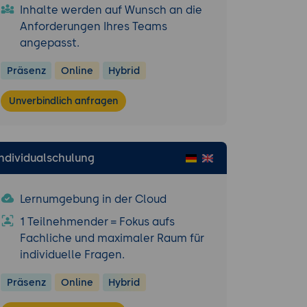
 MATLAB.
Inhalte werden auf Wunsch an die
ierter
Anforderungen Ihres Teams
emmodellierung.
angepasst.
Präsenz
Online
Hybrid
se von
Unverbindlich anfragen
dellierung von
rhaltens des
Individualschulung
g von Modellen
Lernumgebung in der Cloud
1 Teilnehmender = Fokus aufs
t® zur
Fachliche und maximaler Raum für
Analysen.
individuelle Fragen.
Präsenz
Online
Hybrid
ssung und