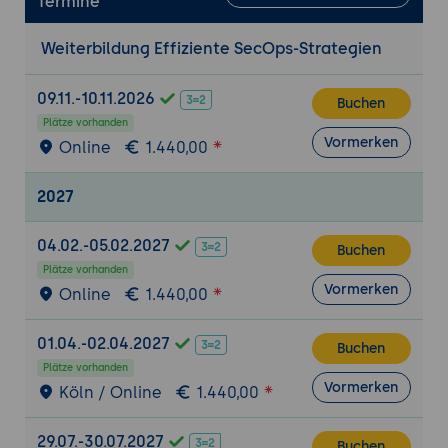
Termine
Überwachung und Bedrohungserkennung
Sicherheitsmonitoring
: Nutzung von SIEM-
Weiterbildung Effiziente SecOps-Strategien
Systemen zur Erkennung von Bedrohungen
und Anomalien.
09.11.-10.11.2026
Buchen
Bedrohungsinformationen
: Einbindung
Plätze vorhanden
von Threat-Intelligence-Feeds in
Vormerken
Online
1.440,00
Überwachungs- und Analyseprozesse.
2027
Vorfallmanagement und Reaktion
Vorfallsreaktionspläne
: Entwicklung von
04.02.-05.02.2027
Buchen
Vorfallsreaktionsplänen, einschließlich
Plätze vorhanden
Verantwortlichkeiten und
Vormerken
Online
1.440,00
Eskalationsverfahren.
Forensik und Analyse
: Durchführung
01.04.-02.04.2027
Buchen
forensischer Analysen und
Plätze vorhanden
Datensicherung für gründliche
Vormerken
Köln / Online
1.440,00
Untersuchungen.
Kommunikation und Zusammenarbeit
29.07.-30.07.2027
Buchen