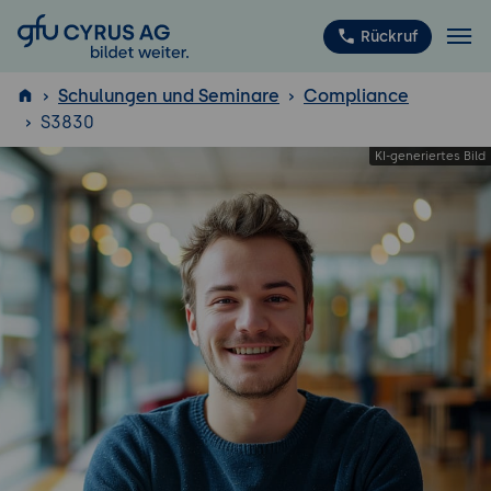
GFU Cyrus AG
Rückruf
Schulungen und Seminare
Compliance
S3830
ISTQB
®