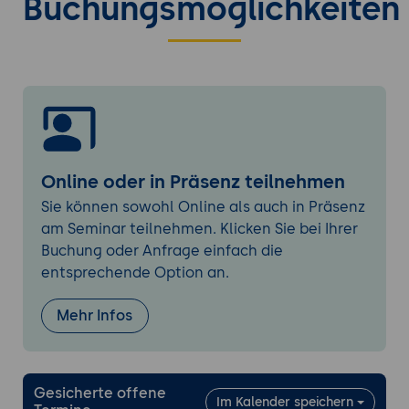
Buchungsmöglichkeiten
Netzwerk- und Infrastruktursicherheit
Netzwerksicherheit
: Best Practices zur
Sicherung von Netzwerken, einschließlich
Firewalls, VPNs und Segmentierung.
Infrastruktursicherheit
: Absicherung von
Servern, Endpunkten und Cloud-
Infrastrukturen durch Härtung und
Online oder in Präsenz teilnehmen
Überwachung.
Sie können sowohl Online als auch in Präsenz
Zugriffskontrolle und Identity Management
am Seminar teilnehmen. Klicken Sie bei Ihrer
Buchung oder Anfrage einfach die
Identitäts- und Zugriffsmanagement
:
entsprechende Option an.
Implementierung von IAM-Richtlinien,
Zugriffskontrollen und Authentifizierung.
Mehr Infos
Privilegierte Benutzerkonten
:
Überwachung und Verwaltung von
privilegierten Benutzerkonten für eine
bessere Sicherheit.
Gesicherte offene
Im Kalender speichern