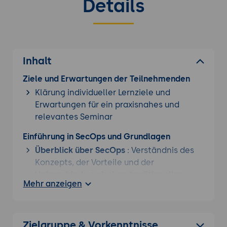
Details
Inhalt
Ziele und Erwartungen der Teilnehmenden
Klärung individueller Lernziele und
Erwartungen für ein praxisnahes und
relevantes Seminar
Einführung in SecOps und Grundlagen
Überblick über SecOps
: Verständnis des
Konzepts, der Vorteile und der
Unterschiede zwischen traditionellen
Mehr anzeigen
Sicherheitsansätzen.
SecOps-Architektur
: Überblick über die
Kernkomponenten, Prozesse und
Zielgruppe & Vorkenntnisse
Verantwortlichkeiten von SecOps.