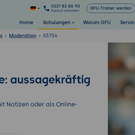
0221 82 80 90
GFU-Trainer werden
Rückruf anfordern
Home
Schulungen
Warum GFU
Servic
ls
Moderation
S3754
e: aussagekräftig
it Notizen oder als Online-