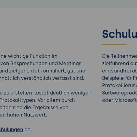
Schulu
ine wichtige Funktion im
Die Teilnehmen
g von Besprechungen und Meetings.
zielführend au
und zielgerichtet formuliert, gut und
einwandfrei ab
nhaltlich verständlich verfasst sind.
Beispiele für 
Protokollierun
e zu erstellen kostet deutlich weniger
Softwareprodu
Protokolltypen. Vor allem durch
oder Microsof
lagen sind die Ergebnisse von
ben hohen Nutzwert.
chulungen
an.