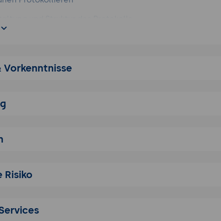
altung und Struktur des Protokolls
Informationen: was ins Protokoll gehört - und was nicht
ache: klar, kompakt, präzise und zielgerichtet formulieren
& Vorkenntnisse
rmal korrekt strukturieren, schreiben und gestalten
 Formulare für die professionelle Erstellung insbesonder
ng
Übungen, z. B. Protokolle von Bandaufzeichnungen und na
n
hungen erstellen
 aktuelle Rechtschreibung und Kommasetzung
 Risiko
Services