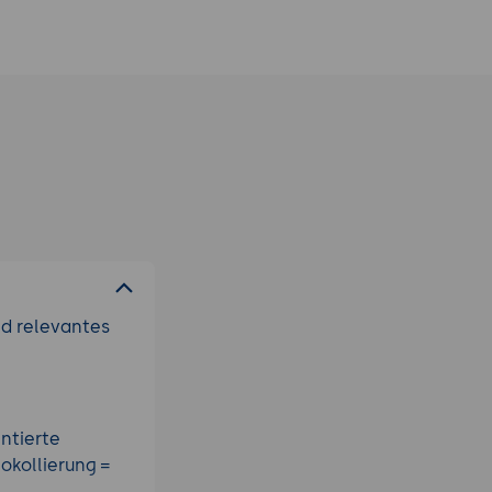
nd relevantes
ntierte
okollierung =