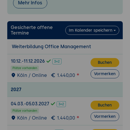
Umgangsformen
Mehr Infos
Begrüßungen
Wertschätzung
Business Garderobe & Besteck-Sprache
Gesicherte offene
Im Kalender speichern
Termine
Die Inhalte werden durch umfangreiches
Weiterbildung Office Management
Fachwissen und praktische Beispiele
vermittelt, ergänzt durch aktuelle
10.12.-11.12.2026
Studienergebnisse und durch Einbeziehung
Buchen
der Teilnehmer über Gruppenübungen und
Plätze vorhanden
Vormerken
Austausch von persönlichen Erfahrungen
Köln / Online
1.440,00
2027
04.03.-05.03.2027
Buchen
Plätze vorhanden
Vormerken
Köln / Online
1.440,00