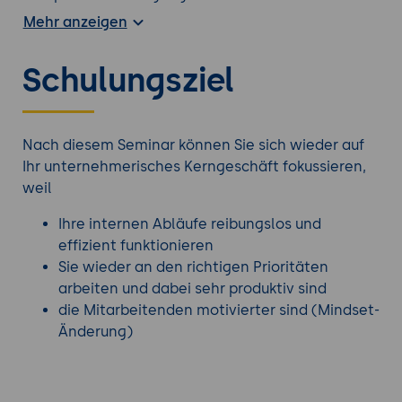
Kunden und mit welchen Maßnahmen sich
Mehr anzeigen
Unternehmen besser auf Krisen vorbereiten
können.
Schulungsziel
Auf alle diese Themen bekommen Sie in diesem
Seminar die passenden Lösungen zur sofortigen
Umsetzung. Machen Sie sich fit für eine bessere
Zukunft!
Nach diesem Seminar können Sie sich wieder auf
Ihr unternehmerisches Kerngeschäft fokussieren,
Werfen Sie einen Blick auf alle
Office Schulungen
.
weil
Ihre internen Abläufe reibungslos und
effizient funktionieren
Sie wieder an den richtigen Prioritäten
arbeiten und dabei sehr produktiv sind
die Mitarbeitenden motivierter sind (Mindset-
Änderung)