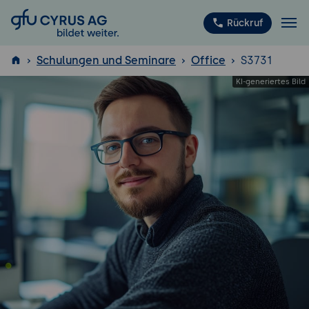
GFU Cyrus AG
Rückruf
Schulungen und Seminare
Office
S3731
ISTQB
®