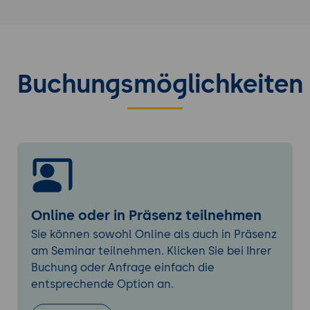
Methoden auswählen
Delegieren
Erfolg kontrollieren
Abläufe optimieren
Buchungsmöglichkeiten
Tipps & Tricks
Kreativität
Effektive Kommunikation
Kommunikations-Fähigkeit
Kommunikations-Modelle
Effiziente Meetings
Krisen-Management
Online oder in Präsenz teilnehmen
Führung in Krisenzeiten
Sie können sowohl Online als auch in Präsenz
Notfall-Situationen
am Seminar teilnehmen. Klicken Sie bei Ihrer
Unternehmens-Handbuch
Buchung oder Anfrage einfach die
entsprechende Option an.
Soziale Kompetenz