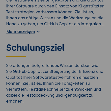
Sie Testfälle effizienter gestalten und die Qualität
Ihrer Software durch den Einsatz von KI-gestützten
Teststrategien verbessern können. Ziel ist es,
Ihnen das nötige Wissen und die Werkzeuge an die
Hand zu geben, um GitHub Copilot als integralen
Bestandteil Ihres Entwicklungs- und Testprozesses
Mehr anzeigen
zu nutzen und somit Ihre Testabdeckung und -
genauigkeit zu optimieren.
Schulungsziel
Verschaffen Sie sich einen Überblick über alle
Copilot Trainings
.
Sie erlangen tiefgreifendes Wissen darüber, wie
Sie GitHub Copilot zur Steigerung der Effizienz und
Qualität Ihrer Softwaretestverfahren einsetzen
können. Ziel ist es, Ihnen die Fähigkeiten zu
vermitteln, Testfälle schneller zu entwickeln und
dabei die Testabdeckung und -genauigkeit zu
erhöhen.