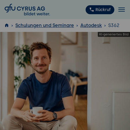
GFU Cyrus AG
Rückruf
Schulungen und Seminare
Autodesk
S362
ISTQB
®