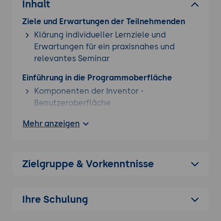
Inhalt
Ziele und Erwartungen der Teilnehmenden
Klärung individueller Lernziele und
Erwartungen für ein praxisnahes und
relevantes Seminar
Einführung in die Programmoberfläche
Komponenten der Inventor -
Benutzeroberfläche
Erzeugen und Verwalten von Projekten
Mehr anzeigen
Konstruktion / Entwerfen
Arbeiten mit Skizzen
Zielgruppe & Vorkenntnisse
Erstellen und Bearbeiten von
parametrischen Bauteilen über Extrusion,
Rotation usw.
Ihre Schulung
Multibody