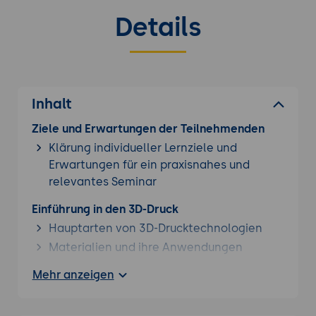
Details
Inhalt
Ziele und Erwartungen der Teilnehmenden
Klärung individueller Lernziele und
Erwartungen für ein praxisnahes und
relevantes Seminar
Einführung in den 3D-Druck
Hauptarten von 3D-Drucktechnologien
Materialien und ihre Anwendungen
Einführung in Autodesk Inventor
Mehr anzeigen
Überblick über die Benutzeroberfläche
Grundlegende Skizzierwerkzeuge und