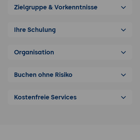
Modellierungstechniken
Zielgruppe & Vorkenntnisse
Erstellen von einfachen 3D-Modellen
Modellprüfung und -vorbereitung
Ihre Schulung
Wie man Modelle auf Druckbarkeit prüft
Erkennen und Beheben häufiger Fehler
wie nicht wasserdichte Geometrien
Organisation
Design für den 3D-Druck
Überlegungen zum Wandstärken-Design
Buchen ohne Risiko
Unterstützungsstrukturen und ihre Rolle
Orientierung des Modells für optimalen
Druck
Kostenfreie Services
Optimierung von 3D-Modellen für den 3D-
Druck
Reduzierung der Modellkomplexität
Anwendung von Gitterstrukturen zur