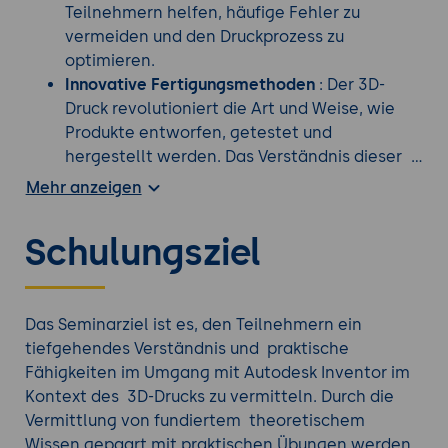
Teilnehmern helfen, häufige Fehler zu
vermeiden und den Druckprozess zu
optimieren.
Innovative Fertigungsmethoden
: Der 3D-
Druck revolutioniert die Art und Weise, wie
Produkte entworfen, getestet und
hergestellt werden. Das Verständnis dieser
Technologie und wie sie mit traditionellen
Mehr anzeigen
CAD-Tools wie Inventor integriert werden
kann, ist entscheidend für die moderne
Schulungsziel
Produktentwicklung.
Das Seminarziel ist es, den Teilnehmern ein
Werfen Sie einen Blick auf alle
3D-Druck Trainings
.
tiefgehendes Verständnis und praktische
Fähigkeiten im Umgang mit Autodesk Inventor im
Kontext des 3D-Drucks zu vermitteln. Durch die
Vermittlung von fundiertem theoretischem
Wissen gepaart mit praktischen Übungen werden