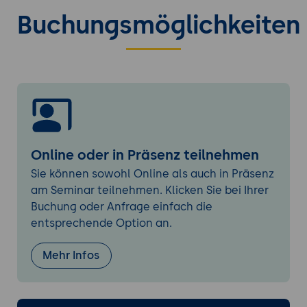
Materialersparnis
Buchungsmöglichkeiten
Arbeiten mit Baugruppen und deren
Vorbereitung für den Druck
Simulation und Analyse
Stressanalyse in Autodesk Inventor
Simulation des Druckprozesses
Vorbereitung und Anpassung basierend
auf den Simulationsergebnissen
Online oder in Präsenz teilnehmen
Exportieren von Modellen für den 3D-Druck
Sie können sowohl Online als auch in Präsenz
Wählen des richtigen Dateiformats (z. B.
am Seminar teilnehmen. Klicken Sie bei Ihrer
STL)
Buchung oder Anfrage einfach die
Einstellung der Exportparameter für hohe
entsprechende Option an.
Qualität
Mehr Infos
Einführung in die Druckersoftware
Laden von Modellen in die Slicing-
Software