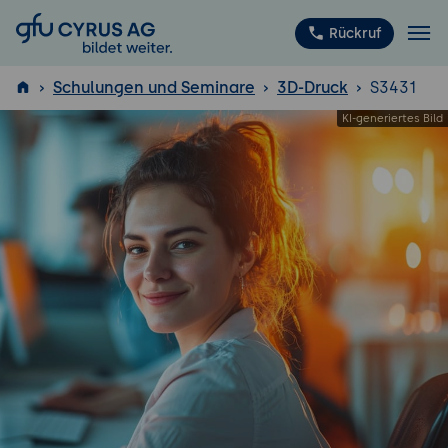
GFU Cyrus AG
Rückruf
Schulungen und Seminare
3D-Druck
S3431
ISTQB
®