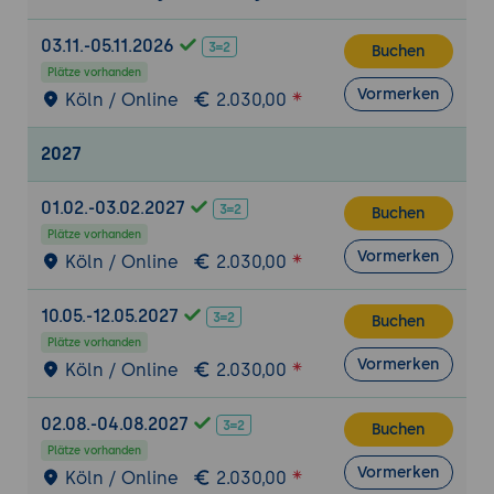
Erklärung von VIs und ihrer
03.11.-05.11.2026
wiederverwendbaren Natur
Buchen
Plätze vorhanden
Erstellung und Verwendung von SubVIs
Vormerken
Köln / Online
2.030,00
Organisieren von VIs und SubVIs in
Bibliotheken
2027
Einführung in die Datenerfassung und den
Einsatz von Sensoren
01.02.-03.02.2027
Buchen
Verwendung von NI DAQ-Geräten zur
Plätze vorhanden
Vormerken
Köln / Online
2.030,00
Datenerfassung
Konfiguration von Hardware-Einstellungen
10.05.-12.05.2027
für die Datenerfassung
Buchen
Plätze vorhanden
Einbindung von Sensoren und Erfassung
Vormerken
Köln / Online
2.030,00
von analogen und digitalen Signalen
Aufzeichnen und Analysieren von
02.08.-04.08.2027
Buchen
Datenströmen
Plätze vorhanden
Vormerken
Implementierung von Datenloggern zur
Köln / Online
2.030,00