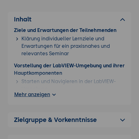
Entscheidungen auf der Grundlage fundierter
Daten treffen.
Inhalt
Ziele und Erwartungen der Teilnehmenden
Klärung individueller Lernziele und
Vertiefen Sie Ihr Wissen mit einer weiteren
Erwartungen für ein praxisnahes und
Labview Weiterbildung
aus unserem Angebot.
relevantes Seminar
Vorstellung der LabVIEW-Umgebung und ihrer
Hauptkomponenten
Starten und Navigieren in der LabVIEW-
Umgebung
Mehr anzeigen
Erklärung des Frontpanels und des
Blockdiagramms
Verwendung von Werkzeugen und
Zielgruppe & Vorkenntnisse
Paletten in LabVIEW
Erstellung eines einfachen Programms: