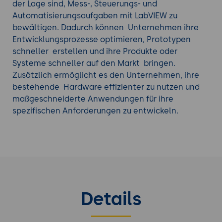
intuitiv zu bedienen, ohne umfangreiche
der Lage sind, Mess-, Steuerungs- und
Programmierkenntnisse zu benötigen. Dies
Automatisierungsaufgaben mit LabVIEW zu
führt zu einer einfachen und effizienten
bewältigen. Dadurch können Unternehmen ihre
Nutzung der entwickelten Software und
Entwicklungsprozesse optimieren, Prototypen
steigert die Produktivität.
schneller erstellen und ihre Produkte oder
Umfangreiche Bibliothek an Funktionen und
Systeme schneller auf den Markt bringen.
Erweiterungen:
LabVIEW verfügt über eine
Zusätzlich ermöglicht es den Unternehmen, ihre
umfangreiche Sammlung von Funktionen und
bestehende Hardware effizienter zu nutzen und
Erweiterungen, die die Entwicklungsarbeit
maßgeschneiderte Anwendungen für ihre
beschleunigen können. Unternehmen können
spezifischen Anforderungen zu entwickeln.
auf eine Vielzahl von vorgefertigten Modulen
zugreifen, um komplexe Aufgaben schneller
zu erledigen, was Kosten und Zeit spart.
Messdatenanalyse und Visualisierung:
LabVIEW bietet umfassende Möglichkeiten
zur Datenanalyse und Visualisierung.
Details
Unternehmen können mithilfe von LabVIEW
große Mengen von Messdaten analysieren,
Trends identifizieren, Muster erkennen und