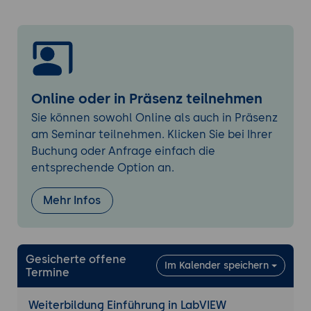
Signalverarbeitung in LabVIEW
Erklärung des asynchronen Datenflusses
in LabVIEW
Bedeutung der Determiniertheit und
Reihenfolge von Daten in einem
Programm
Online oder in Präsenz teilnehmen
Beispiele für den Datenfluss in einfachen
Sie können sowohl Online als auch in Präsenz
und komplexen VIs
am Seminar teilnehmen. Klicken Sie bei Ihrer
Buchung oder Anfrage einfach die
Erzeugung und Manipulation von Signalen
entsprechende Option an.
Generierung von periodischen und nicht
periodischen Signalen
Mehr Infos
Manipulation von Signalen mithilfe von
MathScript-Funktionen
Filterung von Signalen zur
Gesicherte offene
Rauschreduzierung
Im Kalender speichern
Termine
Einführung in virtuelle Instrumente (VIs) und
Weiterbildung Einführung in LabVIEW
SubVIs