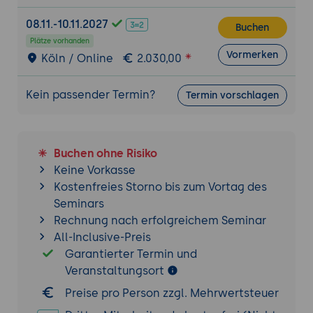
kontinuierlichen Datenaufzeichnung
Anwendung von mathematischen
08.11.-10.11.2027
Buchen
Funktionen auf aufgezeichnete Daten
Plätze vorhanden
Vormerken
Köln / Online
2.030,00
Export und Speicherung von Daten in
Dateien für spätere Analyse
Kein passender Termin?
Termin vorschlagen
Datenvisualisierung und Erstellung von
Diagrammen
Verwendung von Diagrammobjekten zur
Buchen ohne Risiko
Darstellung von Daten
Keine Vorkasse
Anpassung von Diagrammformaten und
Kostenfreies Storno bis zum Vortag des
Achsenskalierungen
Seminars
Integration von Diagrammen in die
Rechnung nach erfolgreichem Seminar
Benutzeroberfläche
All-Inclusive-Preis
Garantierter Termin und
Datenkommunikation zwischen
Veranstaltungsort
verschiedenen VIs und Geräten
Verwendung von LabVIEW-Schnittstellen
Preise pro Person zzgl. Mehrwertsteuer
wie TCP/IP, UDP oder serielle