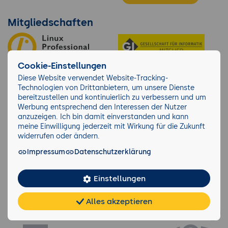
Mitgliedschaften
Cookie-Einstellungen
Diese Website verwendet Website-Tracking-
Technologien von Drittanbietern, um unsere Dienste
bereitzustellen und kontinuierlich zu verbessern und um
Werbung entsprechend den Interessen der Nutzer
anzuzeigen. Ich bin damit einverstanden und kann
meine Einwilligung jederzeit mit Wirkung für die Zukunft
widerrufen oder ändern.
Über 10.279 Unternehmen lernen bei der
Impressum
Datenschutzerklärung
GFU
Einstellungen
Alles akzeptieren
Chat
KI-
FAQ
Teilen
Cookies
frei
Berater