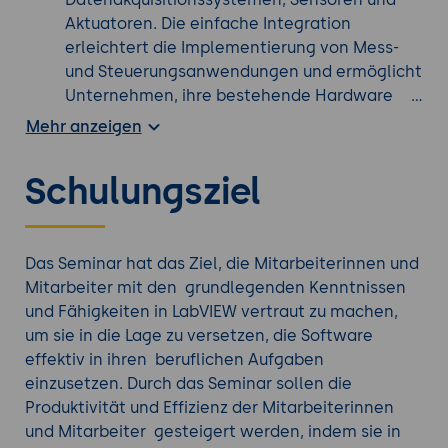
Aktuatoren. Die einfache Integration
erleichtert die Implementierung von Mess-
und Steuerungsanwendungen und ermöglicht
Unternehmen, ihre bestehende Hardware
effizient zu nutzen.
Mehr anzeigen
Flexibilität und Skalierbarkeit
: LabVIEW ist
äußerst flexibel und kann für Projekte
Schulungsziel
unterschiedlicher Komplexität und Größe
skaliert werden. Von einfachen
Automatisierungsaufgaben bis hin zu
komplexen Regelungssystemen oder
Das Seminar hat das Ziel, die Mitarbeiterinnen und
Datenanalysen kann LabVIEW die
Mitarbeiter mit den grundlegenden Kenntnissen
Anforderungen von Unternehmen in
und Fähigkeiten in LabVIEW vertraut zu machen,
verschiedenen Branchen erfüllen.
um sie in die Lage zu versetzen, die Software
Benutzerfreundliche Oberfläche:
Mit LabVIEW
effektiv in ihren beruflichen Aufgaben
können benutzerfreundliche grafische
einzusetzen. Durch das Seminar sollen die
Benutzeroberflächen erstellt werden, die es
Produktivität und Effizienz der Mitarbeiterinnen
Mitarbeitern ermöglichen, Anwendungen
und Mitarbeiter gesteigert werden, indem sie in