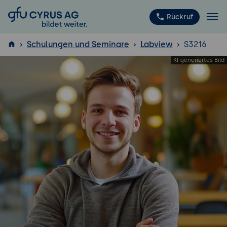
GFU Cyrus AG
Rückruf
Schulungen und Seminare
Labview
S3216
ISTQB
®