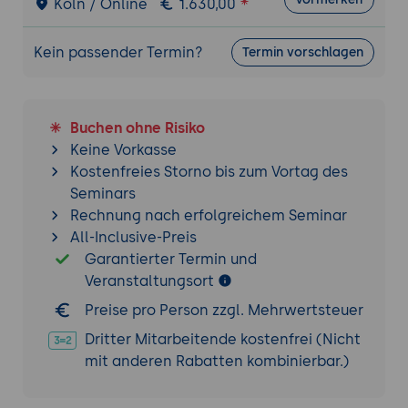
Köln / Online
1.630,00
standorte für eine effiziente Supply Chain
Einsatz von Lagerverwaltungssystemen
Kein passender Termin?
Termin vorschlagen
(LVS) und Bestandsanalysetools
Strategien zur Reduzierung von Beständen
und zur Verbesserung der Lieferfähigkeit
Buchen ohne Risiko
Best Practices für das
Keine Vorkasse
Bestandsmanagement in verschiedenen
Kostenfreies Storno bis zum Vortag des
Branchen
Seminars
Rechnung nach erfolgreichem Seminar
Transport- und Logistikmanagement
All-Inclusive-Preis
Routenplanung und Optimierung des
Garantierter Termin und
Transportnetzwerks
Veranstaltungsort
Einsatz von Telematik und Track-and-
Preise pro Person zzgl. Mehrwertsteuer
Trace-Technologien zur Überwachung von
Transporten
Dritter Mitarbeitende kostenfrei (Nicht
Green Logistics: Nachhaltige Lösungen für
mit anderen Rabatten kombinierbar.)
den Transport und die Lieferkette
Effiziente Zollabwicklung und