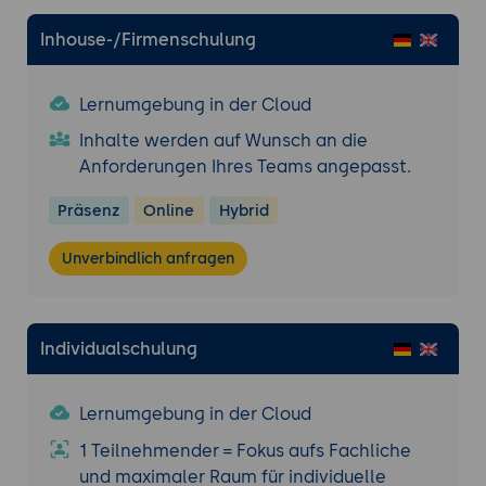
internationale Logistikstrategien
Inhouse-/Firmenschulung
Risikomanagement in der Supply Chain
Identifikation und Bewertung von Risiken
Lernumgebung in der Cloud
in der Lieferkette
Inhalte werden auf Wunsch an die
Entwicklung von
Anforderungen Ihres Teams angepasst.
Risikomanagementstrategien und -
maßnahmen
Präsenz
Online
Hybrid
Business Continuity Planning und
Krisenmanagement
Unverbindlich anfragen
Fallstudien über effektives
Risikomanagement in der Supply Chain
Individualschulung
Performance-Messung und Kontinuierliche
Verbesserung
Key Performance Indicators (KPIs) zur
Lernumgebung in der Cloud
Messung der Supply Chain-Leistung
1 Teilnehmender = Fokus aufs Fachliche
Bewertung und Benchmarking der Supply
und maximaler Raum für individuelle