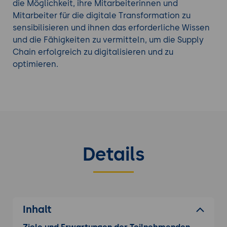
Unternehmen ihre Nachfragevorhersage
die Möglichkeit, ihre Mitarbeiterinnen und
verbessern und eine genauere Planung
Mitarbeiter für die digitale Transformation zu
durchführen. Dies ermöglicht eine bessere
sensibilisieren und ihnen das erforderliche Wissen
Bestandsverwaltung, eine Reduzierung von
und die Fähigkeiten zu vermitteln, um die Supply
Engpässen und eine effektivere
Chain erfolgreich zu digitalisieren und zu
Ressourcenallokation.
optimieren.
Verbesserte Lieferantenkollaboration
: Ein
Workshop zur digitalen Supply Chain bietet
die Möglichkeit, bewährte Verfahren und
Strategien für das Lieferantenmanagement
und die Kollaboration zu erlernen. Eine
effektive Zusammenarbeit mit Lieferanten
Details
kann zu einer besseren Qualität,
termingerechten Lieferungen und reduzierten
Risiken führen.
Risikomanagement und Widerstandsfähigkeit:
Durch die Identifizierung und Bewertung von
Inhalt
Risiken sowie die Implementierung
geeigneter Risikomanagementstrategien