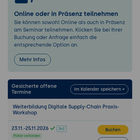
Automatisierungsprojekten in der Supply
Chain
Online oder in Präsenz teilnehmen
Just-in-Time (JIT) Belieferungskonzept
Sie können sowohl Online als auch in Präsenz
Grundprinzipien und Ziele von JIT in der
am Seminar teilnehmen. Klicken Sie bei Ihrer
Supply Chain
Buchung oder Anfrage einfach die
entsprechende Option an.
JIT-Implementierung und -Steuerung in der
Produktion und Logistik
Mehr Infos
Vorteile und Herausforderungen von JIT in
verschiedenen Branchen
Fallbeispiele von Unternehmen, die
erfolgreich JIT anwenden
Gesicherte offene
Im Kalender speichern
Termine
Lieferantenmanagement und Kollaboration
Auswahl und Qualifizierung von
Weiterbildung Digitale Supply-Chain Praxis-
Workshop
Lieferanten für eine effektive Supply Chain
Aufbau langfristiger Partnerschaften und
23.11.-25.11.2026
Zusammenarbeit mit Lieferanten
Buchen
Plätze vorhanden
Lieferantenevaluierung und -