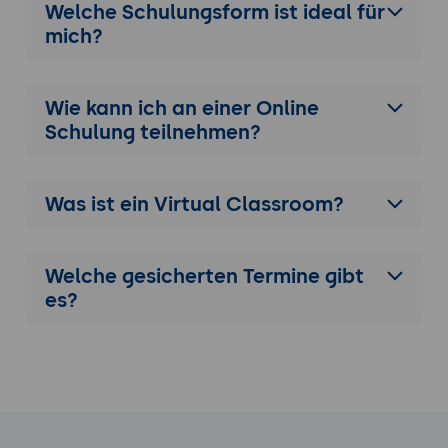
Welche Schulungsform ist ideal für
Anwendung des erlernten Wissens auf
mich?
reale Fallstudien
Gruppenübungen zur Lösung von Supply-
Chain-Herausforderungen
Wie kann ich an einer
Online
Diskussion und Austausch von Erfahrungen
Schulung
teilnehmen?
unter den Teilnehmern
Was ist ein Virtual Classroom?
Welche gesicherten Termine gibt
es?