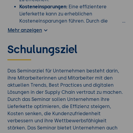
Kosteneinsparungen:
Eine effizientere
Lieferkette kann zu erheblichen
Kosteneinsparungen führen. Durch die
Reduzierung von Beständen, die Optimierung
Mehr anzeigen
von Lagerhaltung und Transport sowie die
effektive Nutzung von Daten können
Schulungsziel
Unternehmen ihre Betriebskosten senken und
ihre Rentabilität steigern.
Höhere Kundenzufriedenheit:
Eine effiziente
Supply Chain ermöglicht es Unternehmen,
Das Seminarziel für Unternehmen besteht darin,
die Lieferfähigkeit und Reaktionsfähigkeit zu
ihre Mitarbeiterinnen und Mitarbeiter mit den
verbessern. Kunden erhalten ihre
aktuellen Trends, Best Practices und digitalen
Bestellungen schneller und zuverlässiger,
Lösungen in der Supply Chain vertraut zu machen.
was zu einer höheren Kundenzufriedenheit
Durch das Seminar sollen Unternehmen ihre
und einer stärkeren Kundenbindung führt.
Lieferkette optimieren, die Effizienz steigern,
Bessere Planung und Nachfragevorhersage:
Kosten senken, die Kundenzufriedenheit
Durch die Integration von Datenanalysen und
verbessern und ihre Wettbewerbsfähigkeit
fortschrittlichen Planungstools können
stärken. Das Seminar bietet Unternehmen auch