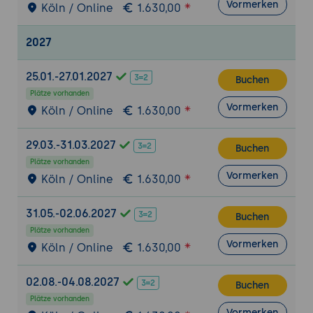
Vormerken
Köln / Online
1.630,00
leistungsmessung
Best Practices für das
2027
Lieferantenmanagement und die
Kollaboration in der Supply Chain
25.01.-27.01.2027
Buchen
Just-in-Sequence (JIS) Belieferungskonzept
Plätze vorhanden
Vormerken
Definition und Merkmale von JIS in der
Köln / Online
1.630,00
Supply Chain
Implementierung von JIS in der
29.03.-31.03.2027
Buchen
Automobilindustrie und anderen Branchen
Plätze vorhanden
Vormerken
Köln / Online
1.630,00
Koordination von Produktions- und
Lieferprozessen für eine nahtlose
31.05.-02.06.2027
Sequenzierung
Buchen
Plätze vorhanden
Fallstudien über erfolgreiche JIS-
Vormerken
Köln / Online
1.630,00
Implementierungen und deren
Auswirkungen
02.08.-04.08.2027
Buchen
Lager- und Bestandsmanagement
Plätze vorhanden
Optimierung der Lagerhaltung und -
Vormerken