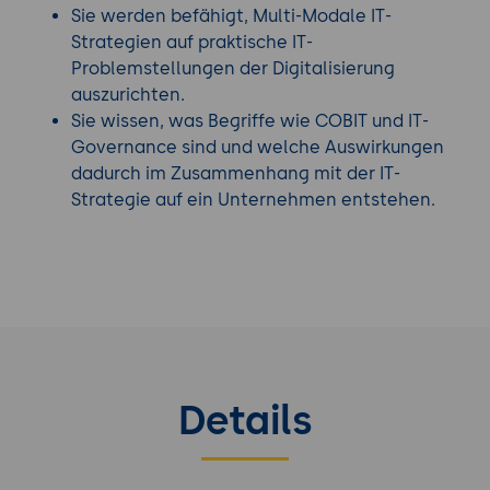
Schritten in Richtung Digitalisierung, bei denen
Sie werden befähigt, Multi-Modale IT-
Cloud Computing eine zentrale Rolle spielt.
Strategien auf praktische IT-
Dadurch können Digitalisierungsprojekte
Problemstellungen der Digitalisierung
gefährdet werden und es entsteht eine höhere
auszurichten.
Tendenz zu Schatten-IT, bei der Fachabteilungen
Sie wissen, was Begriffe wie COBIT und IT-
die hauseigene IT und offizielle Richtlinien
Governance sind und welche Auswirkungen
umgehen und eigene Lösungen implementieren.
dadurch im Zusammenhang mit der IT-
Multi-Modale IT-Strategien sind also der Erfolg in
Strategie auf ein Unternehmen entstehen.
der Digitalisierung und in der Weiterentwicklung
des Unternehmens.
Finden Sie die richtige
IT-Governance Schulung
aus
unserem Portfolio.
Details