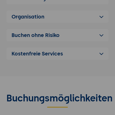
In welchem Zusammenhang steht die IT-
Governance und was hat COBIT damit zu
Organisation
tun?
Buchen ohne Risiko
Kostenfreie Services
Buchungsmöglichkeiten