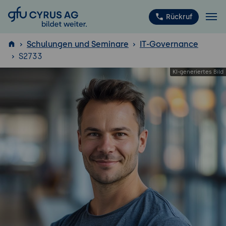
GFU Cyrus AG
Rückruf
Schulungen und Seminare
IT-Governance
S2733
ISTQB
®