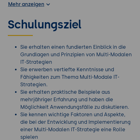
Mehr anzeigen
Oft verwalten Unternehmen ihr Backend und
Frontend nach gleichen Regeln. Mit
Schulungsziel
fortschreitender Digitalisierung wird dies jedoch
zunehmend in Frage gestellt. Eine moderne IT-
Organisation sollte agil und flexibel sein, um
langfristig erfolgreich im Wettbewerb zu sein.
Sie erhalten einen fundierten Einblick in die
Immer mehr Unternehmen erkennen, dass sie in
Grundlagen und Prinzipien von Multi-Modalen
die Digitalisierung investieren müssen, um den
IT-Strategien
Anforderungen von Kunden, Lieferanten und
Sie erwerben vertiefte Kenntnisse und
anderen Interessengruppen gerecht zu werden.
Fähigkeiten zum Thema Multi-Modale IT-
Doch sie erkennen auch, dass ihre IT
Strategien.
Schwierigkeiten hat, diese Anforderungen zu
Sie erhalten praktische Beispiele aus
erfüllen. Ihre IT-Organisation ist oft traditionell
mehrjähriger Erfahrung und haben die
ausgerichtet und legt den Fokus vorrangig auf die
Möglichkeit Anwendungsfälle zu diskutieren.
Sicherstellung des IT-Betriebs und Kosteneffizienz.
Sie kennen wichtige Faktoren und Aspekte,
die bei der Entwicklung und Implementierung
Während diese Aufgaben wichtig sind, stehen sie
einer Multi-Modalen IT-Strategie eine Rolle
oft im Weg von schnellen und innovativen
spielen