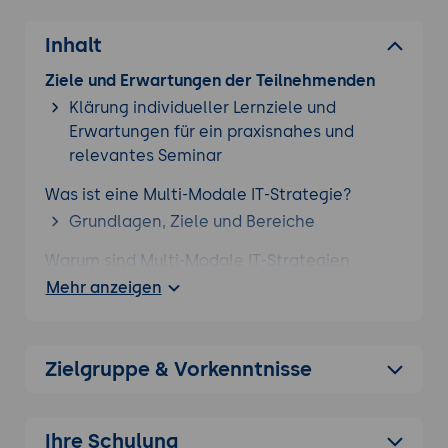
Inhalt
Ziele und Erwartungen der Teilnehmenden
Klärung individueller Lernziele und
Erwartungen für ein praxisnahes und
relevantes Seminar
Was ist eine Multi-Modale IT-Strategie?
Grundlagen, Ziele und Bereiche
Warum sind Multi-Modale IT-Strategien
wichtig für den Erfolg eines Unternehmens?
Mehr anzeigen
Welche Elemente existieren rund um Multi-
Modale IT-Strategien?
Zielgruppe & Vorkenntnisse
Worauf muss man bei der Entwicklung und
Implementierung von Multi-Modalen IT-
Strategien achten?
Ihre Schulung