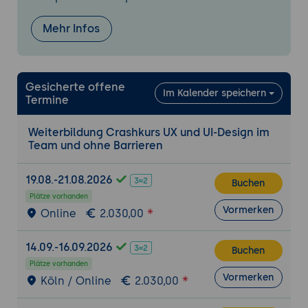
Wiederholungsraster
Usability (User Interface Design &
Mehr Infos
Styleguide)
Interaktive Prototypen
Gesicherte offene
Projekt Definition
Im Kalender speichern
Termine
Verbindungen von Zeichenfläche und
Objekten konfigurieren
Weiterbildung Crashkurs UX und UI-Design im
Seitenübergänge festlegen
Team und ohne Barrieren
Interaktion erzeugen
Überprüfung der Usability
19.08.-21.08.2026
Buchen
Aufzeichnen der Bedienung und Erstellung
Plätze vorhanden
Vormerken
Online
2.030,00
von Demonstrationsvideos Export
einzelner Objekte
14.09.-16.09.2026
Export dem Klick-Modell
Buchen
Plätze vorhanden
Kommentarfunktion design Klick-Modell
Vormerken
Köln / Online
2.030,00
Prototypen in Worlflow übertragen und
präsentieren