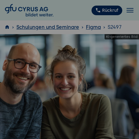
GFU Cyrus AG
Rückruf
Schulungen und Seminare
Figma
S2497
ISTQB
®