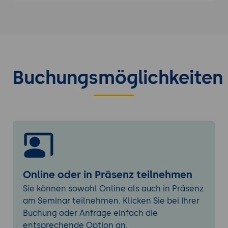
Symbole anlegen, Instanzen erzeugen
Gruppierungen nutzen
Arbeiten mit Raster und Ebenen
Farben und Texturen
CC Anwendungen Workflow
Buchungsmöglichkeiten
Photoshop-Elemente nutzen
Bilder importieren und bearbeiten
Vektor Dateien verwenden
Import von Bildern, Icons und
Piktogrammen
Export von Objekten
Wireframes und APP Mockups
Online oder in Präsenz teilnehmen
Gestaltungsraster einrichten von Figma
Sie können sowohl Online als auch in Präsenz
Wireframe-Modell anlegen
am Seminar teilnehmen. Klicken Sie bei Ihrer
Ausarbeitung eines Wireframes zum
Buchung oder Anfrage einfach die
Mockup
entsprechende Option an.