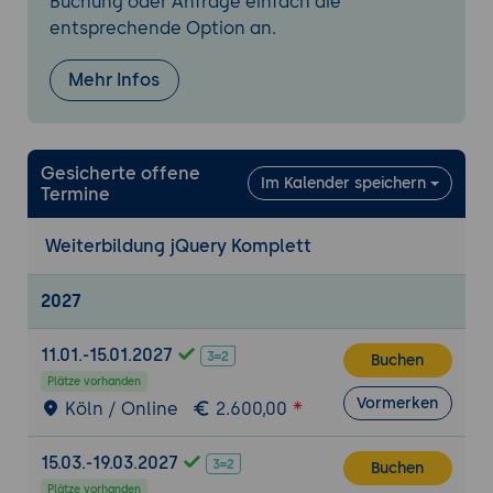
Buchung oder Anfrage einfach die
unobtrusive Techniken
entsprechende Option an.
Event-Bubbling und Delegation im
Überblick
Mehr Infos
Formularverarbeitung
Selektoren für Formularelemente
Gesicherte offene
Erfassen und Validieren von
Im Kalender speichern
Termine
Benutzereingaben
Serialisierung von Formulardaten
Weiterbildung jQuery Komplett
Animationen mit jQuery
2027
Vordefinierte Effekte wie fadeIn(),
slideUp(), toggle()
11.01.-15.01.2027
Buchen
Erstellung individueller Animationen mit
Plätze vorhanden
.animate()
Vormerken
Köln / Online
2.600,00
Unterschiede zwischen JavaScript- und
CSS3-Animationen
15.03.-19.03.2027
Buchen
AJAX mit jQuery
Plätze vorhanden