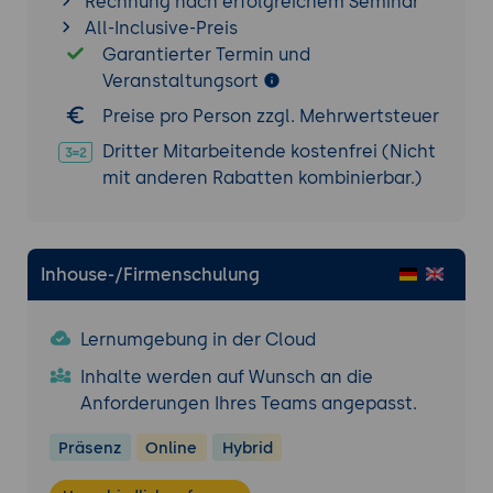
Rechnung nach erfolgreichem Seminar
Softwareentwickler
All-Inclusive-Preis
Garantierter Termin und
JavaScript vertiefen - Konzepte verstehen
Veranstaltungsort
Objekte, Closures, Funktionsausdruck vs.
Funktionsdeklaration
Preise pro Person zzgl. Mehrwertsteuer
Spezialthemen wie this, hoisting und
Dritter Mitarbeitende kostenfrei (Nicht
scoping
mit anderen Rabatten kombinierbar.)
Modularisierung, Namespaces und
Speicherverhalten
Einführung in testgetriebene Entwicklung mit
Inhouse-/Firmenschulung
QUnit
Installation und Struktur von
Lernumgebung in der Cloud
Testumgebungen
Inhalte werden auf Wunsch an die
Assertions: ok(), equal(), deepEqual(),
Anforderungen Ihres Teams angepasst.
strictEqual()
Testing von asynchronem Code
Präsenz
Online
Hybrid
Best Practices zur Organisation von Tests