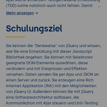
(TDD) sollte natürlich auch nicht fehlen. Damit
stellen Sie die Qualität Ihrer jQuery-
Mehr anzeigen
Webanwendung sicher.
Schulungsziel
Entdecken Sie auch unsere anderen
jQuery
Weiterbildungen
.
Sie kennen die "Denkweise" von jQuery und wissen,
wie Sie eine Entwicklung mit dieser Javascript
Bibliothek angehen. Sie können mit Selektoren
geeignete DOM Elemente auswählen, diese
verändern und mit Ereignissen und Effekten
versehen. Daten senden Sie per Ajax und JSON an
einen Server und zurück. Sie erzeugen eine Rich
Internet Applikation (RIA) mit den Möglichkeiten
von jQuery UI. Außerdem können Sie mit jQuery
eine Softwarearchitektur aufbauen, die
Kommunikation mit Ajax steuern und Unit-Testing