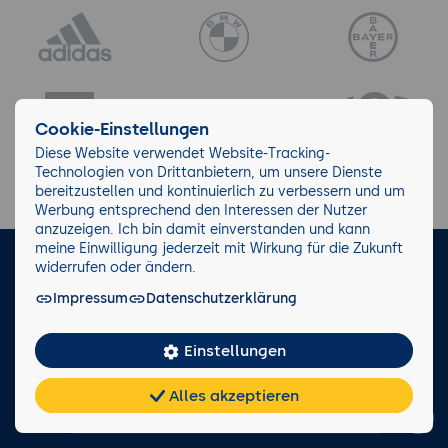
Cookie-Einstellungen
Diese Website verwendet Website-Tracking-
Technologien von Drittanbietern, um unsere Dienste
bereitzustellen und kontinuierlich zu verbessern und um
Werbung entsprechend den Interessen der Nutzer
anzuzeigen. Ich bin damit einverstanden und kann
meine Einwilligung jederzeit mit Wirkung für die Zukunft
widerrufen oder ändern.
LinkedIn
Instagram
Facebook
Impressum
Datenschutzerklärung
Impressum/AGB
Datenschutz
Blog
Wiki
Einstellungen
Facts
Alles akzeptieren
0221 82 80 90
Chat
KI-
FAQ
Teilen
Cookies
Rückruf anfordern
frei
Berater