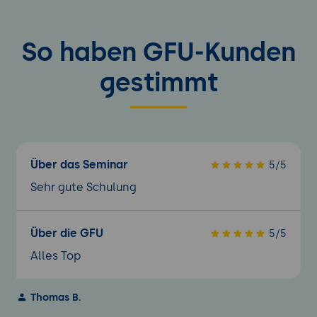
AJAX-Kommunikation mit JSON oder XML
Fehlerbehandlung und Datenvalidierung
Integration von APIs und serverseitigen
So haben GFU-Kunden
Schnittstellen
gestimmt
Über das Seminar
5/5
Sehr gute Schulung
Über die GFU
5/5
Alles Top
Thomas B.