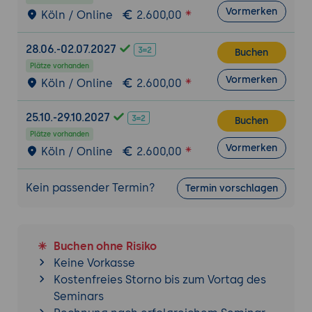
Vormerken
Köln / Online
2.600,00
Einsatz von get(), post(), getJSON(),
ajax()
28.06.-02.07.2027
Verwendung von JSON als Datenformat
Buchen
Plätze vorhanden
Cross-Origin-Policy und AJAX-
Vormerken
Köln / Online
2.600,00
Fehlerbehandlung
Eventbindung an dynamisch
25.10.-29.10.2027
Buchen
nachgeladene Elemente
Plätze vorhanden
Vormerken
Strukturierung und Best Practices
Köln / Online
2.600,00
Trennung von Struktur (HTML), Darstellung
(CSS) und Verhalten (JavaScript)
Kein passender Termin?
Termin vorschlagen
Modularer Aufbau von jQuery-Code
Einführung in das JavaScript Module
Pattern
Buchen ohne Risiko
Keine Vorkasse
Kostenfreies Storno bis zum Vortag des
4.-5. Tag: Auch separat buchbar als
Seminars
Aufbaukurs
jQuery Aufbau für