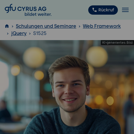
GFU Cyrus AG
Rückruf
Schulungen und Seminare
Web Framework
jQuery
S1525
ISTQB
®