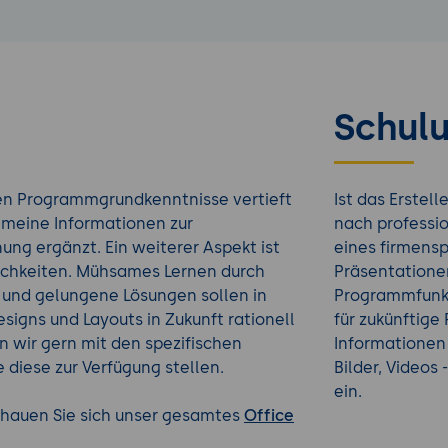
Schulu
en Programmgrundkenntnisse vertieft
Ist das Erstel
emeine Informationen zur
nach professi
ng ergänzt. Ein weiterer Aspekt ist
eines firmensp
glichkeiten. Mühsames Lernen durch
Präsentationen
 und gelungene Lösungen sollen in
Programmfunkt
signs und Layouts in Zukunft rationell
für zukünftig
n wir gern mit den spezifischen
Informationen
e diese zur Verfügung stellen.
Bilder, Videos
ein.
Schauen Sie sich unser gesamtes
Office