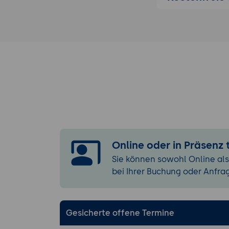
Animationen
Einsatz von
Erstellen b
Animationsp
Zeitliche A
Die Bildschirm
Breitbild-De
Die neue Re
Navigations
Online oder in Präsenz
Einsatz von 
Sie können sowohl Online als
Anlegen und 
bei Ihrer Buchung oder Anfra
Weitere Ges
Gesicherte offene Termine