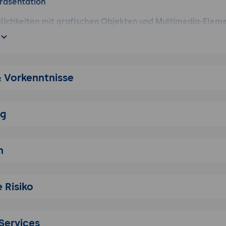
Präsentation
lichkeiten mit grafischen Objekten und Multimedia-Elem
inden, kürzen, Sprungmarken setzen
r importierte Grafiken
t aus anderen Programmen
tungstools
& Vorkenntnisse
erfolien und Layouts
edenen Objekte in Mastern
ng
 Gestalten verschiedener Master
rbeiten mit mehreren Mastern in einer Präsentation
n
anderen Präsentationen mit Ihren Vorlagen und Mastern
nutzerdefinierter Layouts
edenen Platzhalter
 Risiko
n erstellen
 Nutzen von Farbskalen, Hintergründen
Services
riften