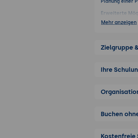
Planung einer 
Erweiterte Mög
Videos einb
Mehr anzeigen
Bildtools fü
Datenimpor
Bildbearbei
Zielgruppe 
Vorlagen, Mast
Die verschi
Ihre Schulu
Anlegen und
Gezieltes A
Organisatio
Folien aus 
Erstellen be
Die verschi
Buchen ohne
Eigene Vorlage
Einsatz und
Kostenfreie 
Designs-Sch