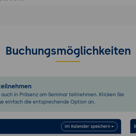
 Animationsschemas
enutzerdefinierter Animationen
fade erstellen
bstimmungen
Buchungsmöglichkeiten
präsentation
signs
ferentenansicht (automatische Erweiterung)
raster, Zoom
 teilnehmen
interaktiven Schaltflächen zur Navigation
 auch in Präsenz am Seminar teilnehmen. Klicken Sie
"Verlinken" der Inhaltsfolie
ge einfach die entsprechende Option an.
taltungsmöglichkeiten während der Präsentation
Im Kalender speichern