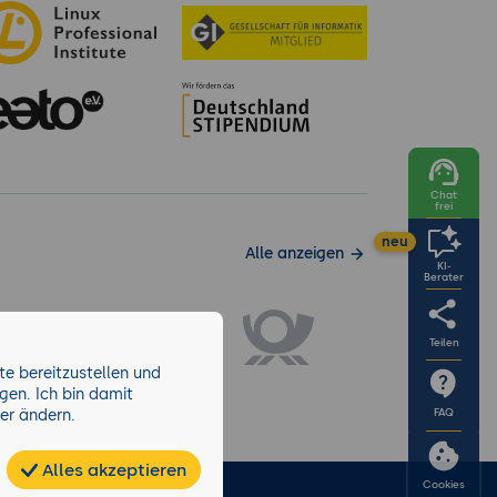
Chat
frei
neu
Alle anzeigen
KI-
Berater
Teilen
e bereitzustellen und
gen. Ich bin damit
der ändern.
FAQ
Alles akzeptieren
Cookies