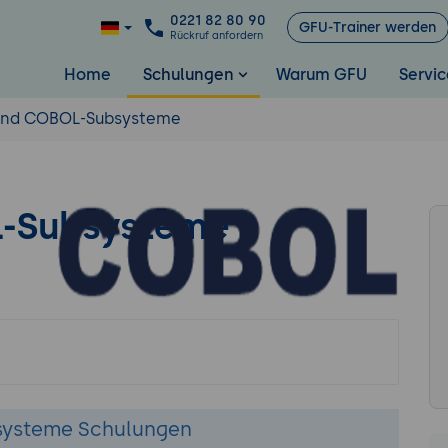
0221 82 80 90
GFU-Trainer werden
Rückruf anfordern
Home
Schulungen
Warum GFU
Servic
nd COBOL-Subsysteme
-Subsysteme
systeme Schulungen