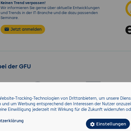
Keinen Trend verpassen!
Wir informieren Sie gerne über aktuelle Entwicklungen
und Trends in der IT-Branche und die dazu passenden
Seminare.
Jetzt anmelden
bei der GFU
ebsite-Tracking-Technologien von Drittanbietern, um unsere Dienst
rn und um Werbung entsprechend den Interessen der Nutzer anzuzei
ne Einwilligung jederzeit mit Wirkung für die Zukunft widerrufen o
tzerklärung
Einstellungen