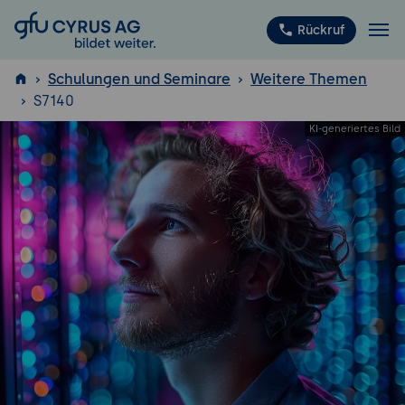
GFU Cyrus AG
Rückruf
Schulungen und Seminare
Weitere Themen
S7140
ISTQB
®