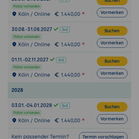
Buchen
Best Practices für Automatisierung
Plätze vorhanden
Vormerken
Köln / Online
1.440,00
Sicherheitsüberwachung und Reporting
Security Overview Dashboard
30.08.-31.08.2027
Buchen
Auswertung von Security Alerts
Plätze vorhanden
Metriken und Berichte
Vormerken
Köln / Online
1.440,00
Kontinuierliche Verbesserung der
Sicherheitslage
01.11.-02.11.2027
Buchen
Plätze vorhanden
Praxisworkshop
Vormerken
Köln / Online
1.440,00
Einrichtung von GitHub Advanced Security
Code Scanning und Secret Scanning
2028
konfigurieren
Analyse realer Sicherheitsfunde
03.01.-04.01.2028
Buchen
Umsetzung von Best Practices im eigenen
Plätze vorhanden
Repository
Vormerken
Köln / Online
1.440,00
Kein passender Termin?
Termin vorschlagen