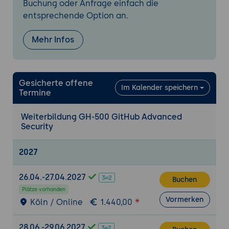
Buchung oder Anfrage einfach die
Bewertung und Priorisierung von Risiken
entsprechende Option an.
Supply Chain Security
Mehr Infos
Absicherung von Software-Lieferketten
Vertrauenswürdige Abhängigkeiten
Software Bill of Materials (SBOM)
Gesicherte offene
Risiken durch Drittanbieter-Komponenten
Im Kalender speichern
Termine
Sicherheitsrichtlinien und Governance
Weiterbildung GH-500 GitHub Advanced
Security Policies verwalten
Security
Branch Protection Rules
Code Reviews und Pull Request Security
2027
Compliance-Anforderungen und Auditing
26.04.-27.04.2027
Buchen
GitHub Actions und Security
Plätze vorhanden
Sichere Workflows entwickeln
Vormerken
Köln / Online
1.440,00
Verwendung von Secrets in GitHub Actions
Absicherung von CI/CD-Pipelines
28.06.-29.06.2027