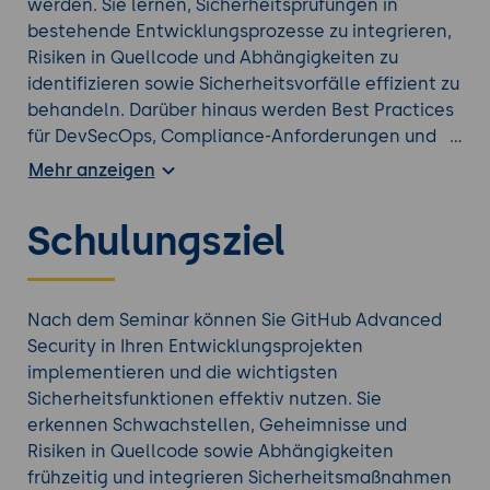
werden. Sie lernen, Sicherheitsprüfungen in
bestehende Entwicklungsprozesse zu integrieren,
Risiken in Quellcode und Abhängigkeiten zu
identifizieren sowie Sicherheitsvorfälle effizient zu
behandeln. Darüber hinaus werden Best Practices
für DevSecOps, Compliance-Anforderungen und
die Absicherung moderner Software-Lieferketten
Mehr anzeigen
vermittelt. Das Seminar kombiniert theoretische
Grundlagen mit praktischen Übungen und bereitet
Schulungsziel
Sie auf den produktiven Einsatz von GitHub
Advanced Security in Unternehmensumgebungen
vor.
Nach dem Seminar können Sie GitHub Advanced
Security in Ihren Entwicklungsprojekten
implementieren und die wichtigsten
Sicherheitsfunktionen effektiv nutzen. Sie
erkennen Schwachstellen, Geheimnisse und
Risiken in Quellcode sowie Abhängigkeiten
frühzeitig und integrieren Sicherheitsmaßnahmen