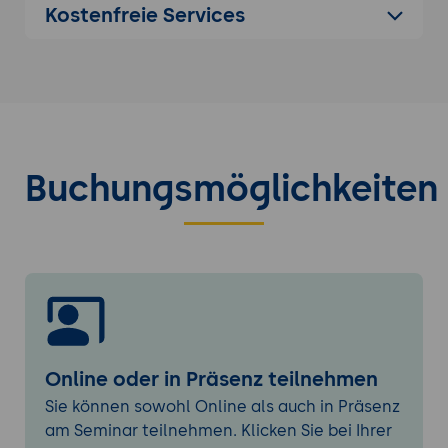
Kostenfreie Services
Verwendung integrierter Abfragen
Erstellen und Anpassen eigener CodeQL-
Abfragen
Analyse und Behebung gefundener
Schwachstellen
Secret Scanning
Buchungsmöglichkeiten
Erkennung von Zugangsdaten und
Geheimnissen
Secret Scanning konfigurieren
Push Protection verwenden
Umgang mit Sicherheitsvorfällen
Dependabot und Dependency Management
Erkennung von Schwachstellen in
Online oder in Präsenz teilnehmen
Abhängigkeiten
Sie können sowohl Online als auch in Präsenz
Dependabot Alerts verstehen
am Seminar teilnehmen. Klicken Sie bei Ihrer
Automatische Sicherheitsupdates