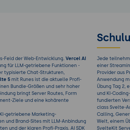
Schulu
-Feld der Web-Entwicklung.
Vercel AI
Jede teilnehm
ung für LLM-getriebene Funktionen -
einer Streami
er typisierte Chat-Strukturen,
Provider aus P
lte 5
mit Runes ist die aktuelle Profi-
Anwendung mit
leinen Bundle-Größen und sehr hoher
Übung Tag 2, 
indung bringt Server Routes, Form
und KI-Coding
ment-Ziele und eine kohärente
fundierten Ver
class Svelte-A
 KI-getriebene Marketing-
Calling, Gener
n und Brand-Sites mit LLM-Anbindung
Welt, einem Ü
en und der klaren Profi-Praxis. AI SDK
SvelteKit Serve