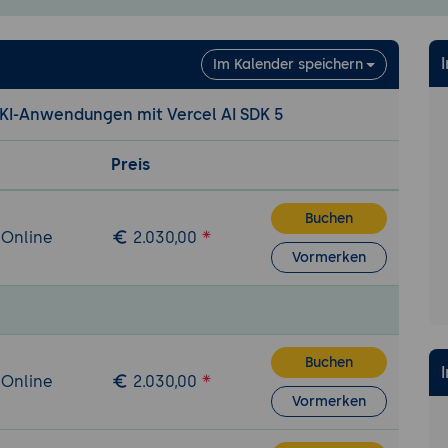
achrichten-Struktur in AI SDK 5
rstellung von Streaming-Teilen
pts, Temperatur, Token-Grenzen
Im Kalender speichern
ndlung und Lade-Zustände
r KI-Anwendungen mit Vercel AI SDK 5
g 1: Streaming-Chat mit Multi-Provider
-Chat-Anwendung in SvelteKit aufsetzen, zwei LLM-Anbiet
Preis
m Chat umschaltbar machen. System-Prompt für eine kon
nieren (zum Beispiel Brand-Assistent oder Produkt-Berate
Buchen
ehender Chat mit zwei Anbietern.
 Online
2.030,00
Vormerken
ling, Generative UI und Agent Loops
Profi-Praxis
ling leistet: LLM ruft eigene Funktionen auf
Buchen
Fälle: Wetter, Datenbank, Web-Suche, Kalender, externe
 Online
2.030,00
Parameter und Ergebnisse über Schema-Validierung
Vormerken
tion im Streaming-Endpunkt
is-Verarbeitung im Chat-Verlauf