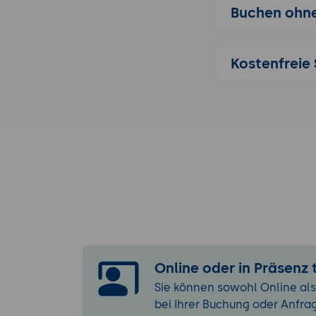
Buchen ohne
SvelteKit 2 
Server Route
Adapter-Welt
Kostenfreie 
3. Vercel AI SD
Drei Schicht
Konzept (in
First-class 
Provider-Agn
Funktionen i
Edge Runti
Ausblick AI 
4. Streaming-C
Aufbau der 
Online oder in Präsenz
Server Rout
Sie können sowohl Online als
Client-seit
bei Ihrer Buchung oder Anfra