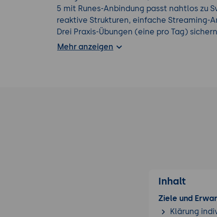
5 mit Runes-Anbindung passt nahtlos zu Sve
reaktive Strukturen, einfache Streaming-An
Drei Praxis-Übungen (eine pro Tag) sichern
Chat am Tag 1, Tools und Generative UI a
Mehr anzeigen
3.
Noch mehr Webentwicklung Wissen erhalte
Webentwicklung Trainings
.
Inhalt
Ziele und Erwa
Klärung indi