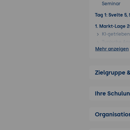
Seminar
Tag 1: Svelte 5,
1. Markt-Lage 
KI-getrieb
Typische Anw
Mehr anzeigen
Werkzeuge, 
Warum Svelte
Performance,
Vergleich zu
Zielgruppe 
Mittelstand
Kosten-Sicht
Ihre Schulu
2. Svelte 5 mit 
Schnelle Au
Runes ($stat
Organisatio
Snippets al
Komponente