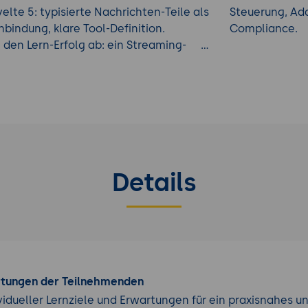
lte 5: typisierte Nachrichten-Teile als
Steuerung, Ad
bindung, klare Tool-Definition.
Compliance.
 den Lern-Erfolg ab: ein Streaming-
m Tag 2, ein eigener MCP-Server am Tag
n Sie auch in unseren weiteren
Details
rtungen der Teilnehmenden
vidueller Lernziele und Erwartungen für ein praxisnahes u