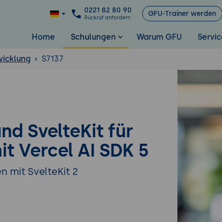
0221 82 80 90
GFU-Trainer werden
Rückruf anfordern
Home
Schulungen
Warum GFU
Servic
icklung
S7137
nd SvelteKit für
t Vercel AI SDK 5
mit SvelteKit 2