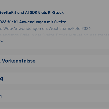
 SvelteKit und AI SDK 5 als KI-Stack
2026 für KI-Anwendungen mit Svelte
ene Web-Anwendungen als Wachstums-Feld 2026
endungs-Fälle in der Svelte-Praxis: Marketing-Assistent
kompakte Brand-Sites mit LLM, RAG-Anwendungen, KI-ge
 für KI-Anwendungen attraktiv ist: kleine Bundles, sehr 
 klare Runes-Reaktivität, niedrige Profi-Einstiegs-Hürde
 Next.js + AI SDK (mehr US-Konzern-Standard) und Nuxt + 
& Vorkenntnisse
-Standard)
: Token-Preise je Anbieter, Edge-Runtime-Vorteile
ng
Runes und SvelteKit 2 als KI-Stack
ffrischung der wichtigsten Svelte-5-Konzepte
e, $derived, $effect) als zentrale Reaktivität
n
s wiederverwendbare Markup-Fragmente
n und Slots