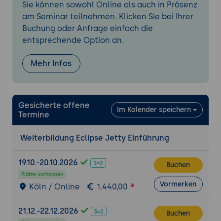
Mehrere Web-Anwendungen parallel
Sie können sowohl Online als auch in Präsenz
am Seminar teilnehmen. Klicken Sie bei Ihrer
Praxis-Übung 1: Standalone-Server mit Web-
Buchung oder Anfrage einfach die
Anwendung
entsprechende Option an.
Ziel: Eine produktiv-taugliche Jetty-
Aufstellung mit zwei Web-Anwendungen
Mehr Infos
aufbauen
Projekt: Jetty 12 installieren, Jetty-Base
anlegen, http- und console-capture-
Gesicherte offene
Module aktivieren, zwei Beispiel-WAR-
Im Kalender speichern
Termine
Dateien deployen, Context-Pfade
konfigurieren, Hot Deployment testen
Weiterbildung Eclipse Jetty Einführung
Anforderungen: saubere Trennung Jetty-
Home und Jetty-Base, Systemd-Unit
19.10.-20.10.2026
Buchen
anlegen, Logging prüfen
Plätze vorhanden
Tools: Jetty 12, curl für HTTP-Tests,
Vormerken
Köln / Online
1.440,00
journalctl für Log-Sicht
Ergebnisse: lauffähige Aufstellung mit
21.12.-22.12.2026
Buchen
zwei Web-Anwendungen unter