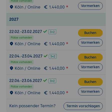
Plätze vorhanden
unterschiedlichen Pfaden
Vormerken
Köln / Online
1.440,00
Tag 2: HTTPS, Security, Embedded,
2027
Performance
5. HTTPS, TLS und HTTP/2
22.02.-23.02.2027
Buchen
ssl- und https-Module aktivieren
Plätze vorhanden
Vormerken
Köln / Online
1.440,00
Zertifikate erzeugen (Let's Encrypt, eigene
CA, Selbst-signiert für Test)
22.04.-23.04.2027
TLS-Konfiguration mit modernen Cipher-
Buchen
Plätze vorhanden
Suites
Vormerken
Köln / Online
1.440,00
HTTP/2 und HTTP/3 (über QUIC) in Jetty 12
6. Security (Authentifizierung und
22.06.-23.06.2027
Buchen
Berechtigungen)
Plätze vorhanden
Vormerken
Login-Module (HashLoginService,
Köln / Online
1.440,00
JDBCLoginService, JAASLoginService)
BASIC, FORM und Bearer-Token-
Kein passender Termin?
Termin vorschlagen
Authentifizierung