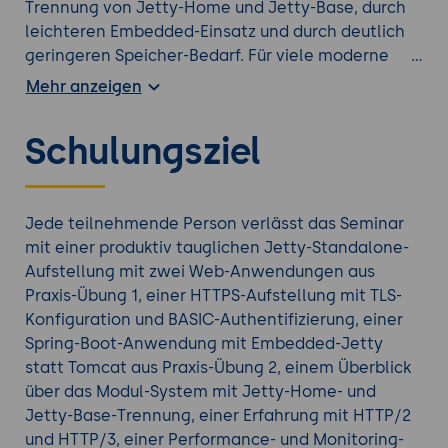
Trennung von Jetty-Home und Jetty-Base, durch
leichteren Embedded-Einsatz und durch deutlich
geringeren Speicher-Bedarf. Für viele moderne
Java-Welten ist Jetty die natürlichere Wahl -
Mehr anzeigen
besonders bei Container-Aufbauten, Microservices
und Embedded-Anwendungen.
Schulungsziel
Der Workshop bietet einen praktischen Einstieg:
Tag eins behandelt Installation, Konfiguration und
Web-Anwendungs-Deployment im Standalone-
Modus, Tag zwei vertieft HTTPS, Security,
Jede teilnehmende Person verlässt das Seminar
Embedded-Einsatz in Spring Boot, Performance
mit einer produktiv tauglichen Jetty-Standalone-
und Roll-out. Zwei umfangreiche Praxis-Übungen
Aufstellung mit zwei Web-Anwendungen aus
sichern den Lern-Erfolg ab.
Praxis-Übung 1, einer HTTPS-Aufstellung mit TLS-
Konfiguration und BASIC-Authentifizierung, einer
Spring-Boot-Anwendung mit Embedded-Jetty
Finden Sie den richtigen
Java Kurs
aus unserem
statt Tomcat aus Praxis-Übung 2, einem Überblick
Portfolio.
über das Modul-System mit Jetty-Home- und
Jetty-Base-Trennung, einer Erfahrung mit HTTP/2
und HTTP/3, einer Performance- und Monitoring-