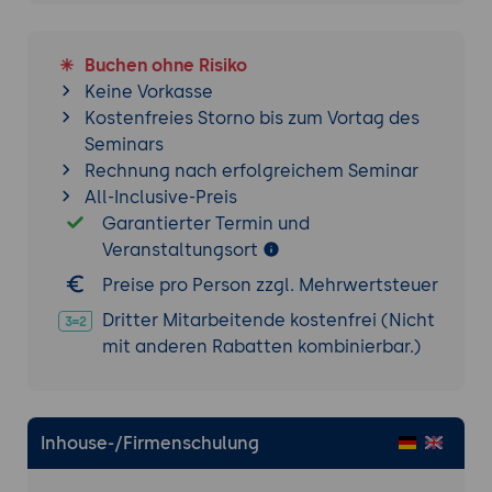
Rollen-basierte Berechtigungen über
web.xml oder Annotationen
Buchen ohne Risiko
OpenID Connect und OAuth2-Anbindung
Keine Vorkasse
im Überblick
Kostenfreies Storno bis zum Vortag des
Seminars
7. Embedded-Jetty in Spring Boot
Rechnung nach erfolgreichem Seminar
Spring Boot mit Jetty statt Tomcat
All-Inclusive-Preis
(spring-boot-starter-jetty)
Garantierter Termin und
Konfigurations-Wege über
Veranstaltungsort
application.properties oder Java-
Preise pro Person zzgl. Mehrwertsteuer
Konfiguration
Vorteile von Embedded-Jetty (kleinerer
Dritter Mitarbeitende kostenfrei (Nicht
Speicher-Bedarf, schnellerer Start)
mit anderen Rabatten kombinierbar.)
Reines Embedded-Jetty ohne Spring Boot
(Programmier-Welt)
Inhouse-/Firmenschulung
8. Performance, Monitoring und Roll-out
Thread-Pool-Konfiguration und Virtual