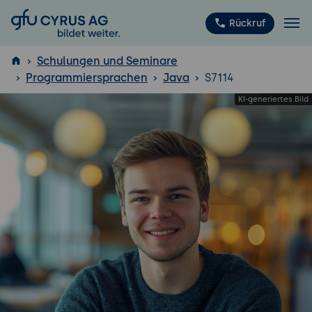
GFU Cyrus AG
Rückruf
Schulungen und Seminare
Programmiersprachen
Java
S7114
ISTQB
®