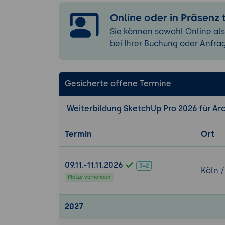
Praxis-Übun
Online oder in Präsenz
Skizze, Wänd
Sie können sowohl Online als
Satteldach m
bei Ihrer Buchung oder Anfra
3. Komponenten
Gruppen vs.
Komponenten
Gesicherte offene Termine
aufbauen.
Komponenten
Weiterbildung SketchUp Pro 2026 für Arch
Komponenten
Live Compon
Termin
Ort
Parametern (
3D Warehouse
09.11.-11.11.2026
Charaktere.
Köln /
Plätze vorhanden
Komponenten
Verwaltung.
2027
Praxis-Übun
Instanzen i