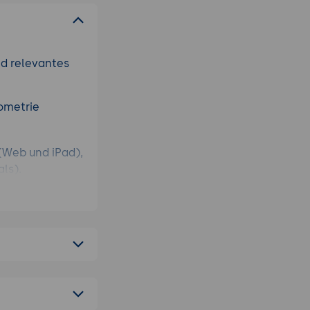
nd relevantes
ometrie
(Web und iPad),
ls).
yers, Materials.
nsen-Steuerung.
ktur-Template,