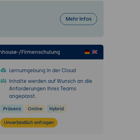
ss als 2D-
act aussparen,
Mehr Infos
ante.
igene Library
Inhouse-/Firmenschulung
Lernumgebung in der Cloud
k.
Inhalte werden auf Wunsch an die
rbaren
Anforderungen Ihres Teams
angepasst.
Bäume,
Präsenz
Online
Hybrid
brary-
Unverbindlich anfragen
tt; vier
ent aus 3D