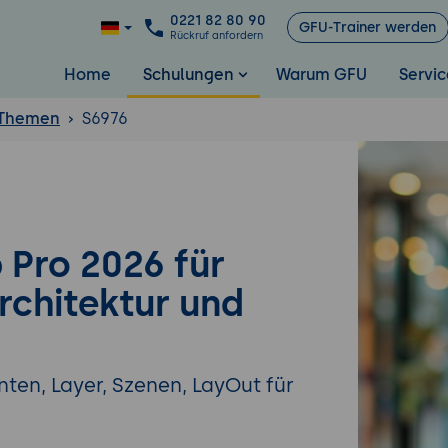
0221 82 80 90
GFU-Trainer werden
Rückruf anfordern
Home
Schulungen
Warum GFU
Servic
 Themen
S6976
 Pro 2026 für
architektur und
ten, Layer, Szenen, LayOut für