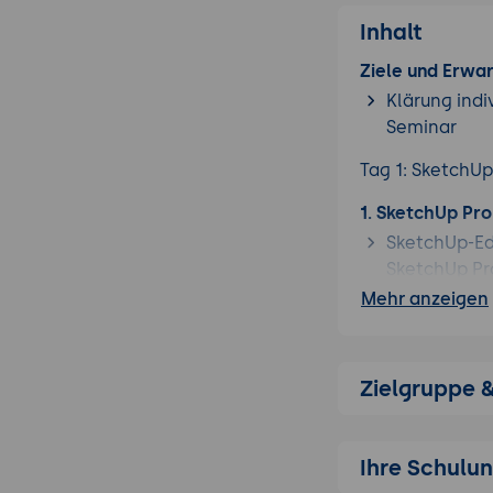
Inhalt
Ziele und Erwa
Klärung indi
Seminar
Tag 1: SketchU
1. SketchUp Pro
SketchUp-Ed
SketchUp Pro
Mehr anzeigen
Plattformen
Lizenz-Model
Editor-Inter
Zielgruppe 
Achsen-Syste
Camera-Tool
Voreinstell
Ihre Schulu
Standard-Ei