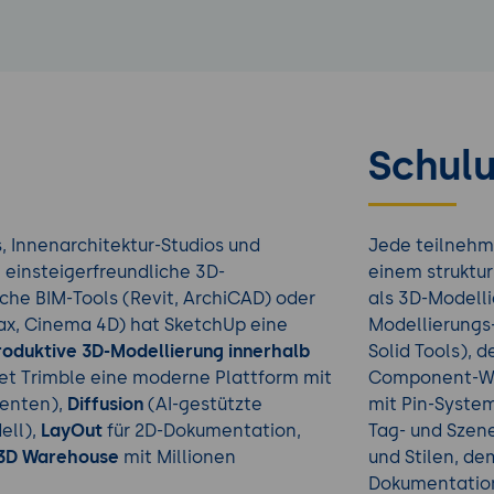
Schulu
, Innenarchitektur-Studios und
Jede teilnehm
einsteigerfreundliche 3D-
einem struktur
che BIM-Tools (Revit, ArchiCAD) oder
als 3D-Modelli
ax, Cinema 4D) hat SketchUp eine
Modellierungs-
roduktive 3D-Modellierung innerhalb
Solid Tools), 
et Trimble eine moderne Plattform mit
Component-Wor
enten),
Diffusion
(AI-gestützte
mit Pin-System 
ell),
LayOut
für 2D-Dokumentation,
Tag- und Szene
3D Warehouse
mit Millionen
und Stilen, de
Dokumentation,