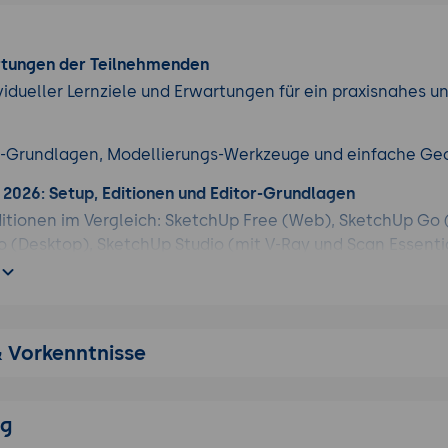
rtungen der Teilnehmenden
vidueller Lernziele und Erwartungen für ein praxisnahes u
p-Grundlagen, Modellierungs-Werkzeuge und einfache Ge
 2026: Setup, Editionen und Editor-Grundlagen
itionen im Vergleich: SketchUp Free (Web), SketchUp Go 
 (Desktop), SketchUp Studio (mit V-Ray und Scan Essentia
: Windows, macOS, iPad mit Apple Pencil.
l: Subscription, Educational License.
face: Modeling Window, Toolbars, Default Tray, Outliner, La
& Vorkenntnisse
m: rote, grüne, blaue Achse als Orientierung.
s: Orbit, Pan, Zoom, Walk, Look Around; Vorhersagbare Li
ungen und Templates: Architektur-Template, Innenarchite
ng
nheiten (m, cm, mm).