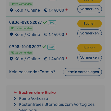
Interaktive Sticker & Umfragen:
Nutzung
Plätze vorhanden
Vormerken
Köln / Online
1.440,00
von In-App-Werkzeugen zur Echtzeit-
Beteiligung der Zuschauer.
08.06.-09.06.2027
Buchen
3. Monetarisierung I: Geschenke, Coins und
Plätze vorhanden
Diamanten
Vormerken
Köln / Online
1.440,00
Virtuelle Währungen:
Das System hinter
Coins, Geschenken und deren
09.08.-10.08.2027
Buchen
Umrechnung in Echtgeld.
Plätze vorhanden
Anreizsysteme:
Wie man Zuschauer
Vormerken
Köln / Online
1.440,00
motiviert, Geschenke zu senden
(Shoutouts, Belohnungen, Exklusivität).
Kein passender Termin?
Termin vorschlagen
Live-Abonnements:
Aufbau monatlicher
Einnahmen durch exklusive Mitglieder-
Vorteile im Stream.
Buchen ohne Risiko
4. Monetarisierung II: Live-Shopping-
Keine Vorkasse
Integration
Kostenfreies Storno bis zum Vortag des
TikTok Shop Live:
Einbinden von
Seminars