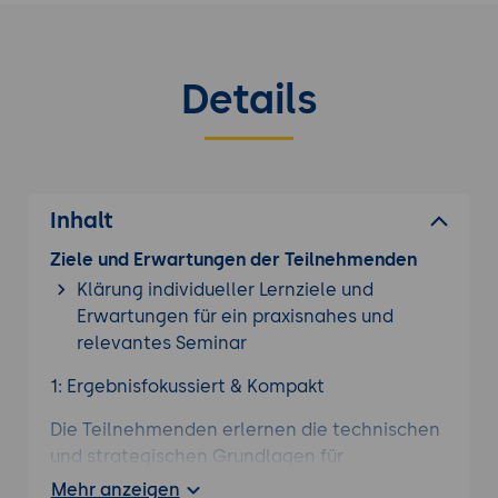
Details
Inhalt
Ziele und Erwartungen der Teilnehmenden
Klärung individueller Lernziele und
Erwartungen für ein praxisnahes und
relevantes Seminar
1: Ergebnisfokussiert & Kompakt
Die Teilnehmenden erlernen die technischen
und strategischen Grundlagen für
erfolgreiche TikTok-Lives. Ziel ist es, die
Mehr anzeigen