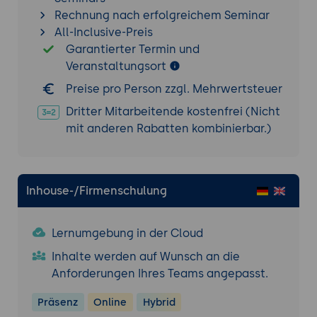
Produktkarten (Product Anchors) direkt in
Rechnung nach erfolgreichem Seminar
das Live-Bild.
All-Inclusive-Preis
Garantierter Termin und
Flash Sales & Voucher:
Strategischer
Veranstaltungsort
Einsatz von zeitlich begrenzten
Rabattcodes für Impulskäufe.
Preise pro Person zzgl. Mehrwertsteuer
Checkout-Flow:
Optimierung des Weges
Dritter Mitarbeitende kostenfrei (Nicht
vom Klick im Live-Bild bis zur
mit anderen Rabatten kombinierbar.)
abgeschlossenen Bestellung.
5. Produktion und Technik: Vom Handy zum
OBS
Inhouse-/Firmenschulung
Mobile-First Produktion:
Beleuchtung,
Audio-Qualität (Ansteckmikrofone) und
Lernumgebung in der Cloud
die Bedeutung des Hochformats (9:16).
TikTok Live Studio (PC):
Nutzung der
Inhalte werden auf Wunsch an die
Desktop-Software für professionelle
Anforderungen Ihres Teams angepasst.
Overlays, Szenenwechsel und externe
Präsenz
Online
Hybrid
Kameras.