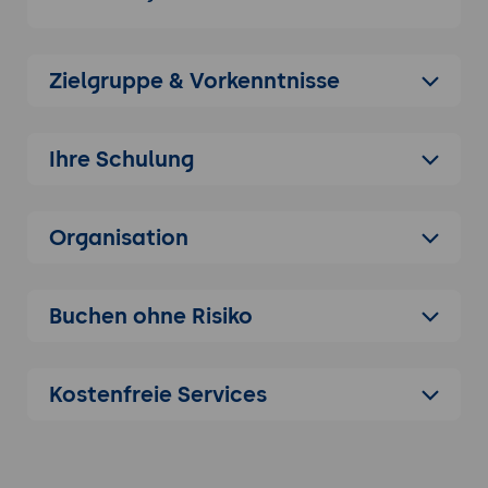
spezifischen Interaktions-Tools (Battles,
Gäste-Modus) sicher zu bedienen, den
Algorithmus-Push des „For You“-Feeds
Zielgruppe & Vorkenntnisse
optimal zu nutzen und erste Einnahmen durch
virtuelle Geschenke oder die Integration des
TikTok-Shops zu erzielen.
Ihre Schulung
Version 2: Umfassend & Strategisch
Dieses Training befähigt die Teilnehmenden,
Organisation
TikTok Live als zentralen Motor für Account-
Wachstum und Umsatz zu etablieren. Die
Absolventen gewinnen Sicherheit in der
Buchen ohne Risiko
Inszenierung von Live-Events, die perfekt auf
die flüchtige Aufmerksamkeit der Plattform
zugeschnitten sind. Ziel ist die Ausbildung
Kostenfreie Services
zum „TikTok Live Producer“, der komplexe
Multi-Guest-Formate steuert,
Verkaufspsychologie für Live-Shopping