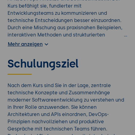
Kurs befähigt sie, fundierter mit
Entwicklungsteams zu kommunizieren und
technische Entscheidungen besser einzuordnen.
Durch eine Mischung aus praxisnahen Beispielen,
interaktiven Methoden und strukturierten
Erklärungen erhalten Sie ein solides technisches
Mehr anzeigen
Fundament für Ihre Rolle im
Softwareentwicklungsprozess.
Schulungsziel
Suchen Sie nach einer besser passenden
Softwareentwicklung Weiterbildung
?
Nach dem Kurs sind Sie in der Lage, zentrale
technische Konzepte und Zusammenhänge
moderner Softwareentwicklung zu verstehen und
in Ihrer Rolle anzuwenden. Sie können
Architekturen und APIs einordnen, DevOps-
Prinzipien nachvollziehen und produktive
Gespräche mit technischen Teams führen.