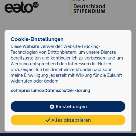
Cookie-Einstellungen
Diese Website verwendet Website-Tracking-
Über 10.279 Unternehmen lernen bei der
Technologien von Drittanbietern, um unsere Dienste
GFU
bereitzustellen und kontinuierlich zu verbessern und um
Werbung entsprechend den Interessen der Nutzer
anzuzeigen. Ich bin damit einverstanden und kann
meine Einwilligung jederzeit mit Wirkung für die Zukunft
widerrufen oder ändern.
Impressum
Datenschutzerklärung
Einstellungen
Alles akzeptieren
Chat
KI-
FAQ
Teilen
Cookies
frei
Berater