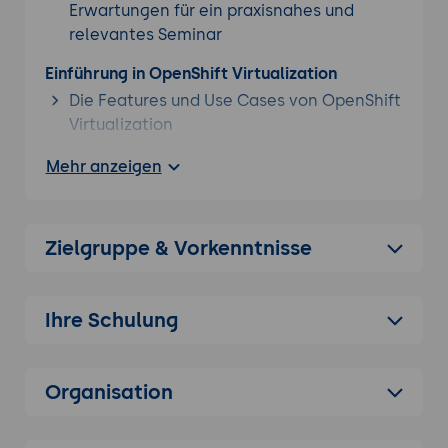
Erwartungen für ein praxisnahes und
relevantes Seminar
Einführung in OpenShift Virtualization
Die Features und Use Cases von OpenShift
Virtualization
Erstellung, Verwaltung und Betrieb von
Mehr anzeigen
virtuellen Maschinen
Erstellung von VMs aus
Installationsmedien, Disk-Images und VM-
Zielgruppe & Vorkenntnisse
Vorlagen
Erstellung von Klonen und Snapshots von
VMs
Ihre Schulung
Erzeugen und Versiegeln von Golden VM
Images
Organisation
Starten, Pausieren und Stoppen von VMs
Zugriff auf Text- und Grafikkonsolen einer
VM