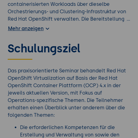
containerisierten Workloads über dieselbe
Orchestrierungs- und Clustering-Infrastruktur von
Red Hat OpenShift verwalten. Die Bereitstellung
von virtuellen Maschinen (VMs) auf OpenShift
Mehr anzeigen
vereinfacht zudem die Integration traditioneller
serverbasierter Anwendungen in modernere
Schulungsziel
Cloud-native Anwendungen und unterstützende
Praktiken wie CI/CD, DevOps und SRE. Dadurch
können eine schnellere Markteinführung und
weitere Vorteile erzielt werden, ohne dass
Das praxisorientierte Seminar behandelt Red Hat
virtualisierte Workloads als Container-native
OpenShift Virtualization auf Basis der Red Hat
Workloads neu erstellt werden müssen.
OpenShift Container Plattform (OCP) 4.x in der
Die erlernten Kompetenzen können mit den
jeweils aktuellen Version, mit Fokus auf
meisten Versionen von OpenShift angewendet
Operations-spezifische Themen. Die Teilnehmer
werden, einschließlich Red Hat OpenShift on AWS
erhalten einen Überblick unter anderem über die
(ROSA), Azure Red Hat OpenShift (ARO) und
folgenden Themen:
OpenShift Container Platform.
Die erforderlichen Kompetenzen für die
Erstellung und Verwaltung von sowie den
Werfen Sie einen Blick auf alle
OpenShift