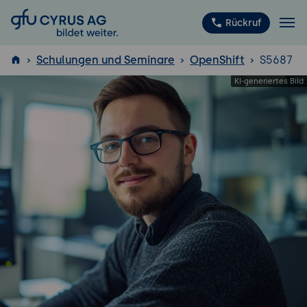
GFU Cyrus AG
Rückruf
Schulungen und Seminare
OpenShift
S5687
ISTQB
®