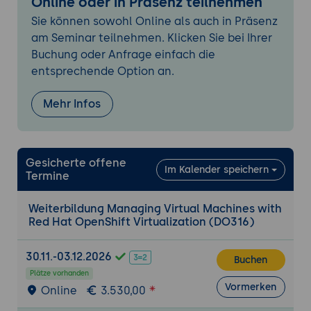
Online oder in Präsenz teilnehmen
StorageClasses)
Sie können sowohl Online als auch in Präsenz
VMs mit Host-Storage und externem
am Seminar teilnehmen. Klicken Sie bei Ihrer
Storage
Buchung oder Anfrage einfach die
entsprechende Option an.
Advanced Virtual Machine Management
VMs von kompatiblen Hypervisoren zu
Mehr Infos
OpenShift Virtualization migrieren
Live Migrationen von VMs
Platzierung von VMs im Cluster steuern
Gesicherte offene
Im Kalender speichern
Termine
Health Monitoring: Virtuelle Maschinen in
Red Hat OpenShift Virtualization prüfen
Weiterbildung Managing Virtual Machines with
und überwachen
Red Hat OpenShift Virtualization (DO316)
Backup und Restore von VMs über OADP
und CLI-Tools
30.11.-03.12.2026
Buchen
Hochverfügbare virtuelle Maschinen
Plätze vorhanden
Vormerken
Online
3.530,00