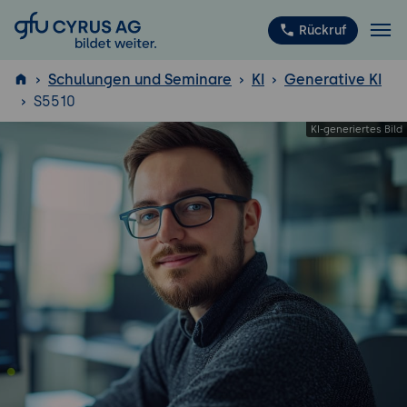
GFU Cyrus AG
Rückruf
Schulungen und Seminare
KI
Generative KI
S5510
ISTQB
®