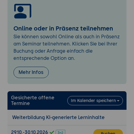
mit Tools wie Descript oder ElevenLabs
Integration in bestehende
Lernplattformen und Schulungsformate
Online oder in Präsenz teilnehmen
Adaptives Lernen und Personalisierung
Sie können sowohl Online als auch in Präsenz
Nutzung von KI zur Generierung
am Seminar teilnehmen. Klicken Sie bei Ihrer
individueller Lernpfade und -inhalte
Buchung oder Anfrage einfach die
Analyse von Lernverhalten und
entsprechende Option an.
dynamische Anpassung der Inhalte
Automatische Anpassung des
Mehr Infos
Schwierigkeitsgrads an Lernfortschritte
Effizienzgewinne im Content-Development
Gesicherte offene
Automatisierung bei der Überarbeitung,
Im Kalender speichern
Termine
Aktualisierung und Modularisierung
Reduktion des manuellen Aufwands in
Weiterbildung KI-generierte Lerninhalte
didaktischer Redaktion
Best Practices für den Aufbau einer
29.10.-30.10.2026
Buchen