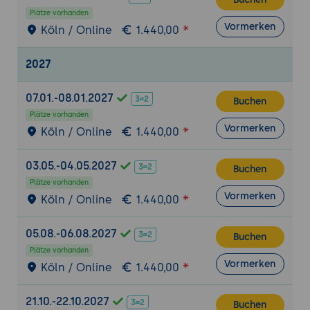
skalierbaren Lerninfrastruktur mit KI
Plätze vorhanden
Vormerken
Köln / Online
1.440,00
Qualitätssicherung und didaktische Kontrolle
Grenzen automatisierter Inhaltserstellung
2027
und Rolle der Fachredaktion
Etablierung von Review- und
07.01.-08.01.2027
Korrekturschleifen mit menschlichem
Buchen
Plätze vorhanden
Feedback
Vormerken
Köln / Online
1.440,00
Sicherstellung von fachlicher Richtigkeit,
Verständlichkeit und Diversität
03.05.-04.05.2027
Buchen
Rechtliche und ethische
Plätze vorhanden
Vormerken
Rahmenbedingungen
Köln / Online
1.440,00
Urheberrecht und Lizenzmodelle für KI-
generierte Bildungsinhalte
05.08.-06.08.2027
Buchen
Datenschutz bei personalisierten
Plätze vorhanden
Vormerken
Köln / Online
1.440,00
Lernformaten
Transparenz, Barrierefreiheit und Inklusion
21.10.-22.10.2027
als Gestaltungsprinzipien
Buchen