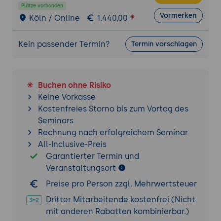
Plätze vorhanden
Übung:
Vormerken
Köln / Online
1.440,00
Die Teilnehmenden erstellen mit Hilfe
eines KI-Tools ein interaktives Lernmodul
Kein passender Termin?
Termin vorschlagen
(z. B. ein kurzer Erklärtext mit
Visualisierung oder ein Lernvideo mit
automatisch erzeugter Sprache) und
Buchen ohne Risiko
bewerten Umsetzbarkeit, Qualität und
Keine Vorkasse
Einsatzpotenzial.
Kostenfreies Storno bis zum Vortag des
Seminars
Rechnung nach erfolgreichem Seminar
All-Inclusive-Preis
Garantierter Termin und
Veranstaltungsort
Preise pro Person zzgl. Mehrwertsteuer
Dritter Mitarbeitende kostenfrei (Nicht
mit anderen Rabatten kombinierbar.)