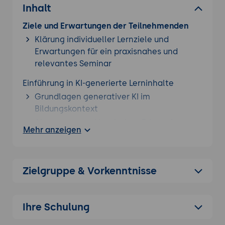
Inhalt
Ziele und Erwartungen der Teilnehmenden
Klärung individueller Lernziele und
Erwartungen für ein praxisnahes und
relevantes Seminar
Einführung in KI-generierte Lerninhalte
Grundlagen generativer KI im
Bildungskontext
Abgrenzung zu klassischen E-Learning-
Mehr anzeigen
Systemen und Autorentools
Überblick über relevante Tools wie
ChatGPT, Synthesia, ElevenLabs, Canva
Zielgruppe & Vorkenntnisse
Docs
Lernzielorientierte Texterstellung
Generierung didaktisch strukturierter
Ihre Schulung
Inhalte für E-Learning und Schulung