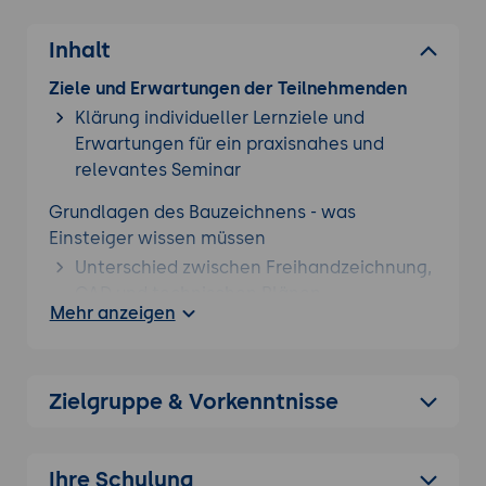
Inhalt
Ziele und Erwartungen der Teilnehmenden
Klärung individueller Lernziele und
Erwartungen für ein praxisnahes und
relevantes Seminar
Grundlagen des Bauzeichnens - was
Einsteiger wissen müssen
Unterschied zwischen Freihandzeichnung,
CAD und technischen Plänen
Mehr anzeigen
Grundlegende Symbole, Linienarten und
Maßstab
Überblick über typische Baupläne:
Zielgruppe & Vorkenntnisse
Grundriss, Schnitt, Ansicht
Einstieg in CAD und digitale
Zeichenprogramme
Ihre Schulung