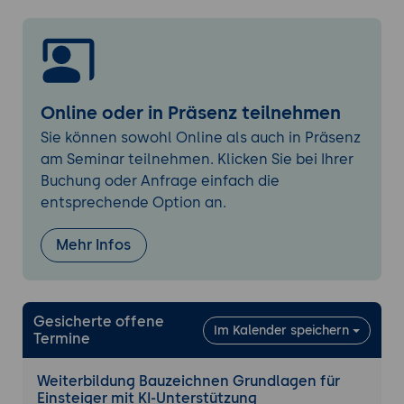
Unterstützung durch KI beim Einhalten von
DIN-Standards
Automatische Anpassung von Schraffuren,
Textfeldern und Symbolgrößen
Zeichnerisches Umsetzen von Bauideen
Online oder in Präsenz teilnehmen
Skizzieren einfacher Gebäudeformen mit
Sie können sowohl Online als auch in Präsenz
digitaler Unterstützung
am Seminar teilnehmen. Klicken Sie bei Ihrer
Umwandlung von Handskizzen in digitale
Buchung oder Anfrage einfach die
Vorlagen durch KI
entsprechende Option an.
Nutzung vordefinierter Bauelemente für
Wände, Fenster, Türen
Mehr Infos
Beschriftung, Legenden und Planköpfe
Positionierung und Formatierung von
Gesicherte offene
Textfeldern
Im Kalender speichern
Termine
Erstellung von Legenden und Maßketten
durch automatische Funktionen
Weiterbildung Bauzeichnen Grundlagen für
Einheitliche Darstellung durch KI-
Einsteiger mit KI-Unterstützung