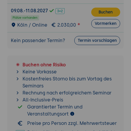
Übung:
09.08.-11.08.2027
Zeichnung eines einfachen Grundrisses (z.
Buchen
B. Einzimmerwohnung) mit einem CAD-
Plätze vorhanden
Vormerken
Köln / Online
2.030,00
Tool unter Nutzung von KI-Funktionen:
Raumaufteilung, Maßkette, Plankopf und
Export als PDF.
Kein passender Termin?
Termin vorschlagen
Buchen ohne Risiko
Keine Vorkasse
Kostenfreies Storno bis zum Vortag des
Seminars
Rechnung nach erfolgreichem Seminar
All-Inclusive-Preis
Garantierter Termin und
Veranstaltungsort
Preise pro Person zzgl. Mehrwertsteuer