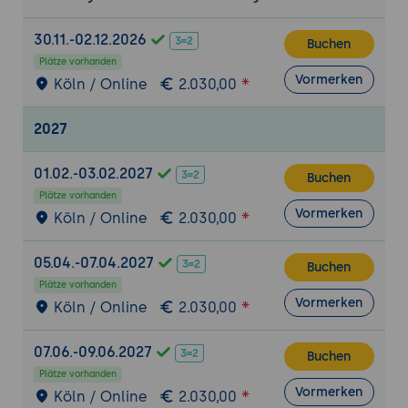
gestützte Formatvorgaben
30.11.-02.12.2026
Buchen
Drucken, Exportieren und Weitergeben von
Plätze vorhanden
Zeichnungen
Vormerken
Köln / Online
2.030,00
Exportformate wie PDF, DWG, DXF einfach
erklärt
2027
KI-Prüfung auf Druckeignung,
Maßstabsfehler und Seitenaufteilung
01.02.-03.02.2027
Buchen
Tipps für Übergabe an Planungsbüros oder
Plätze vorhanden
Baufirmen
Vormerken
Köln / Online
2.030,00
Rechtliche und planerische Grundlagen
05.04.-07.04.2027
Bedeutung von Bauantragsplänen und
Buchen
Plätze vorhanden
Genehmigungsunterlagen
Vormerken
Köln / Online
2.030,00
Hinweise auf Urheberrecht und
Verantwortlichkeiten bei Zeichnungen
07.06.-09.06.2027
Buchen
Einsatz von KI nur als Hilfsmittel -
Plätze vorhanden
Fachverantwortung bleibt beim Anwender
Vormerken
Köln / Online
2.030,00