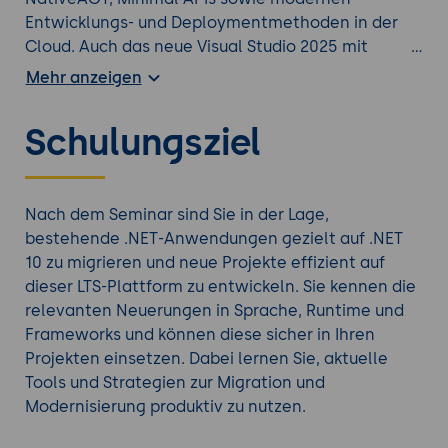
Entwicklungs- und Deploymentmethoden in der
Cloud. Auch das neue Visual Studio 2025 mit
seinen erweiterten KI-gestützten Entwickler-Tools
Mehr anzeigen
und Hot Reload wird umfassend behandelt.
Darüber hinaus erfahren Sie, wie typische
Schulungsziel
Migrationspfade aussehen, mit welchen Tools Sie
effizient arbeiten können und wie Sie .NET 10
sicher und zukunftsfähig in Ihre
Softwarelandschaft integrieren.
Nach dem Seminar sind Sie in der Lage,
bestehende .NET-Anwendungen gezielt auf .NET
Werfen Sie einen Blick auf alle
.NET
10 zu migrieren und neue Projekte effizient auf
Weiterbildungen
.
dieser LTS-Plattform zu entwickeln. Sie kennen die
relevanten Neuerungen in Sprache, Runtime und
Frameworks und können diese sicher in Ihren
Projekten einsetzen. Dabei lernen Sie, aktuelle
Tools und Strategien zur Migration und
Modernisierung produktiv zu nutzen.