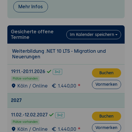
Performance-Optimierungen im
Mehr Infos
Serverbetrieb
UI & Cross-Plattform mit Blazor & MAUI
Gesicherte offene
Blazor United: Server & WebAssembly in
Im Kalender speichern
Termine
einem Projekt
Dynamisches Rendering, Navigation &
Weiterbildung .NET 10 LTS - Migration und
Performance
Neuerungen
.NET MAUI - aktueller Stand, Stabilität,
neue Features
19.11.-20.11.2026
Buchen
Blazor Hybrid & moderne Desktop-Apps
Plätze vorhanden
Vormerken
Köln / Online
1.440,00
Cloud & Containerisierung
Hosting von .NET 10-Anwendungen in
2027
Azure
Aktuelle Patterns für Containerisierung
11.02.-12.02.2027
Buchen
und Serverless mit .NET
Plätze vorhanden
DevOps-Integration &
Vormerken
Köln / Online
1.440,00