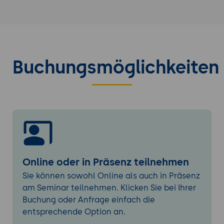
Integration von AOT-Projekten in Build-
und CI-Prozesse
Sprachfeatures in C# 14
Neue Sprachfunktionen wie Collection
Buchungsmöglichkeiten
Literals, Lambda Updates, Primary
Constructors
Pattern Matching und Verbesserungen im
Typ-System
Neuerungen im Roslyn Compiler
ASP.NET Core mit .NET 10
Minimal APIs 2.0 - neue Routing-
Funktionen und vereinfachte Bindings
Online oder in Präsenz teilnehmen
Endpoint Filters, moderne
Sie können sowohl Online als auch in Präsenz
Authentifizierung, Caching und Rate
am Seminar teilnehmen. Klicken Sie bei Ihrer
Limiting
Buchung oder Anfrage einfach die
Optimierte Middleware-Architektur und
entsprechende Option an.
Integration von OpenAPI