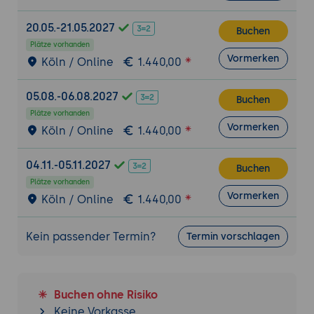
Deploymentstrategien
20.05.-21.05.2027
Buchen
Tooling & Ökosystem
Plätze vorhanden
Neuerungen in Visual Studio 2025:
Vormerken
Köln / Online
1.440,00
IntelliCode AI, Hot Reload, Templates
CLI-Verbesserungen, neue Analyzer &
05.08.-06.08.2027
Buchen
Source Generators
Plätze vorhanden
Telemetrie, Diagnostik und Debugging in
Vormerken
Köln / Online
1.440,00
.NET 10
Unterstützung für große Projekte &
04.11.-05.11.2027
Buchen
bessere IDE-Performance
Plätze vorhanden
Vormerken
Köln / Online
1.440,00
Kein passender Termin?
Termin vorschlagen
Buchen ohne Risiko
Keine Vorkasse