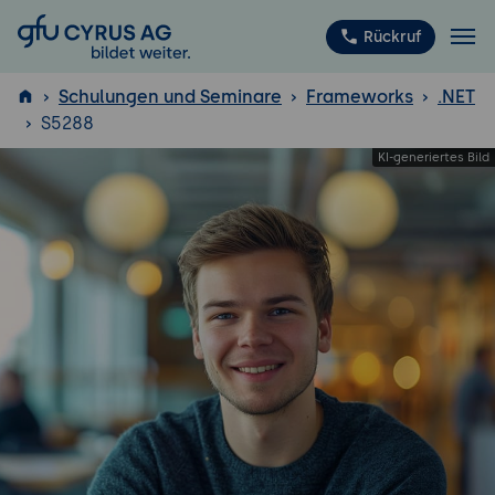
GFU Cyrus AG
Rückruf
Schulungen und Seminare
Frameworks
.NET
S5288
ISTQB
®