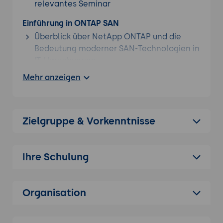
relevantes Seminar
Einführung in ONTAP SAN
Überblick über NetApp ONTAP und die
Bedeutung moderner SAN-Technologien in
IT-Umgebungen
Vergleich von SAN mit anderen
Mehr anzeigen
Speicherarchitekturen und deren
geschäftlichem Nutzen
Grundlegende Konzepte und technische
Zielgruppe & Vorkenntnisse
Voraussetzungen
Planung und Design einer SAN-Lösung
Ihre Schulung
Analyse von Geschäftsanforderungen und
Speicherkapazitätsplanung
Auswahl der passenden Hardware und
Organisation
Netzwerkinfrastruktur
Best Practices für ein skalierbares,
redundantes und zukunftssicheres Design