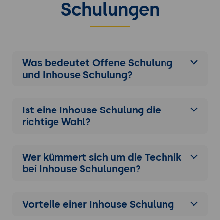
Schulungen
Die Teilnehmer arbeiten in Gruppen an einem
End-to-End-Szenario, in dem sie ein
komplettes ONTAP SAN-System einrichten.
Dabei werden die erlernten Konzepte - von
der Planung über die initiale Konfiguration bis
Was bedeutet Offene Schulung
hin zur Implementierung von
und Inhouse Schulung?
Hochverfügbarkeits- und
Sicherheitsstrategien - praktisch umgesetzt.
Jede Gruppe präsentiert anschließend ihren
Ist eine Inhouse Schulung die
Lösungsansatz, gefolgt von einer
richtige Wahl?
moderierten Feedbackrunde zur Vertiefung
des Gelernten.
Wer kümmert sich um die Technik
bei Inhouse Schulungen?
Vorteile einer Inhouse Schulung